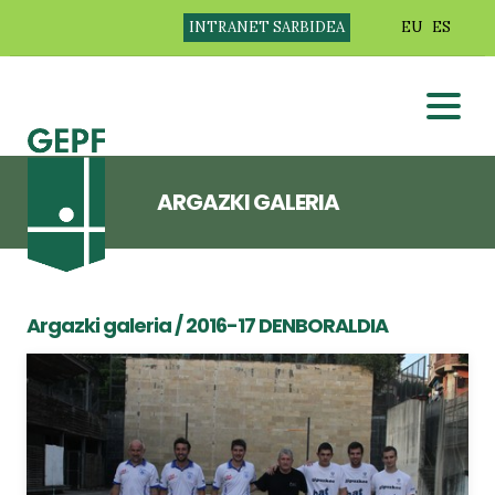
INTRANET SARBIDEA
EU
ES
ARGAZKI GALERIA
Argazki galeria
/ 2016-17 DENBORALDIA