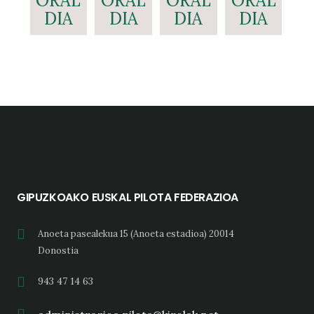
ORAL
ORAL
ORAL
ORAL
DIA
DIA
DIA
DIA
GIPUZKOAKO EUSKAL PILOTA FEDERAZIOA
Anoeta pasealekua 15 (Anoeta estadioa) 20014
Donostia
943 47 14 63