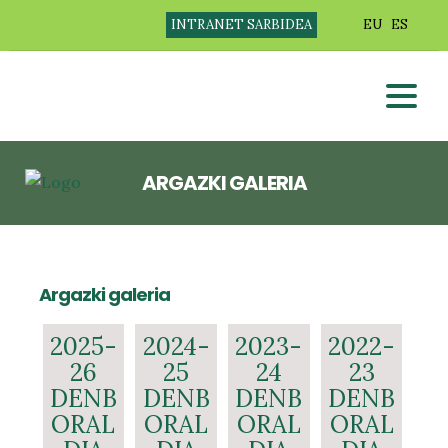
INTRANET SARBIDEA
EU
ES
ARGAZKI GALERIA
Argazki galeria
2025-
2024-
2023-
2022-
26
25
24
23
DENB
DENB
DENB
DENB
ORAL
ORAL
ORAL
ORAL