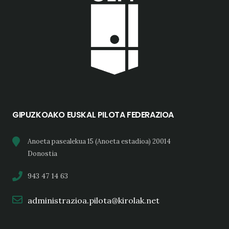
GIPUZKOAKO EUSKAL PILOTA FEDERAZIOA
Anoeta pasealekua 15 (Anoeta estadioa) 20014
Donostia
943 47 14 63
administrazioa.pilota@kirolak.net