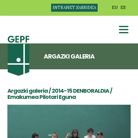
INTRANET SARBIDEA
EU
ES
ARGAZKI GALERIA
Argazki galeria
/
2014-15 DENBORALDIA
/
Emakumea Pilotari Eguna