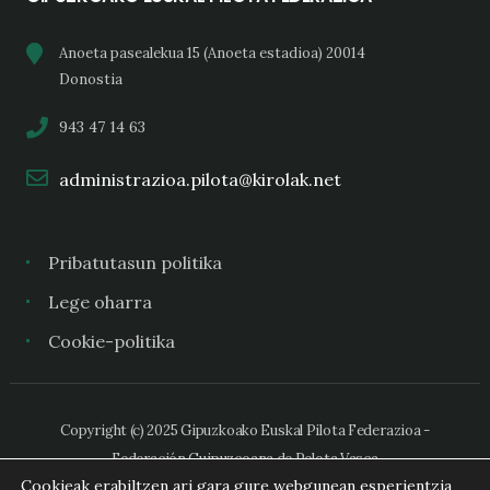
Anoeta pasealekua 15 (Anoeta estadioa) 20014
Donostia
943 47 14 63
administrazioa.pilota@kirolak.net
Pribatutasun politika
Lege oharra
Cookie-politika
Copyright (c) 2025 Gipuzkoako Euskal Pilota Federazioa -
Federación Guipuzcoana de Pelota Vasca
Cookieak erabiltzen ari gara gure webgunean esperientzia