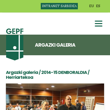
INTRANET SARBIDEA
EU
ES
ARGAZKI GALERIA
Argazki galeria
/
2014-15 DENBORALDIA
/
Herriartekoa