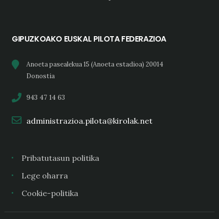
GIPUZKOAKO EUSKAL PILOTA FEDERAZIOA
Anoeta pasealekua 15 (Anoeta estadioa) 20014
Donostia
943 47 14 63
administrazioa.pilota@kirolak.net
Pribatutasun politika
Lege oharra
Cookie-politika