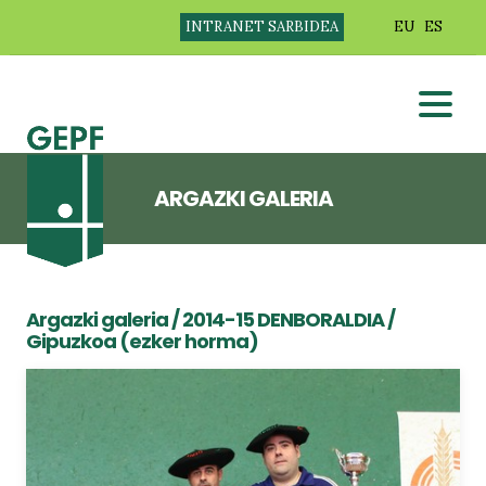
INTRANET SARBIDEA
EU
ES
ARGAZKI GALERIA
Argazki galeria
/
2014-15 DENBORALDIA
/
Gipuzkoa (ezker horma)