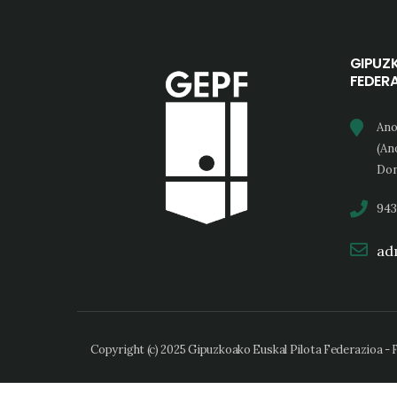
GIPUZ
FEDER
Ano
(An
Don
943
adm
Copyright (c) 2025 Gipuzkoako Euskal Pilota Federazioa -