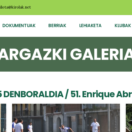
ilota@kirolak.net
DOKUMENTUAK
BERRIAK
LEHIAKETA
KLUBAK
ARGAZKI GALERI
5 DENBORALDIA
/ 51. Enrique Abr