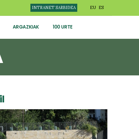
INTRANET SARBIDEA
EU
ES
ARGAZKIAK
100 URTE
A
il