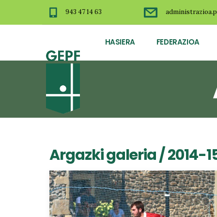
943 47 14 63
administrazioa.p
HASIERA
FEDERAZIOA
Argazki galeria
/
2014-1