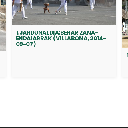
1.JARDUNALDIA:BEHAR ZANA-
ENDAIARRAK (VILLABONA, 2014-
09-07)