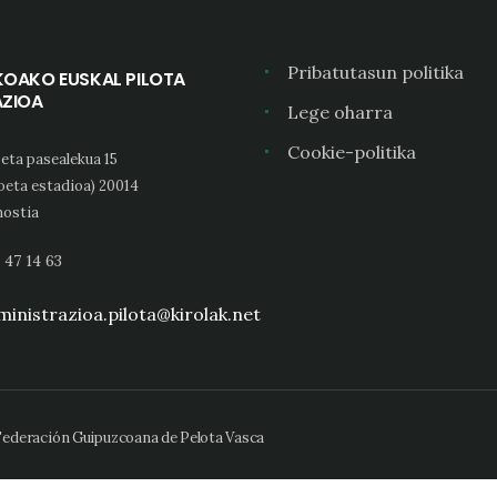
Pribatutasun politika
KOAKO EUSKAL PILOTA
AZIOA
Lege oharra
Cookie-politika
eta pasealekua 15
oeta estadioa) 20014
ostia
 47 14 63
inistrazioa.pilota@kirolak.net
 Federación Guipuzcoana de Pelota Vasca