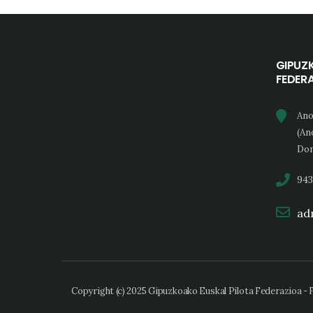
GIPUZ
FEDER
Ano
(An
Don
943
adm
Copyright (c) 2025 Gipuzkoako Euskal Pilota Federazioa -