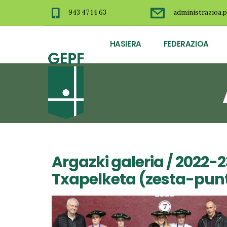
943 47 14 63
administrazioa.p
HASIERA
FEDERAZIOA
Argazki galeria
/
2022-
Txapelketa (zesta-pun