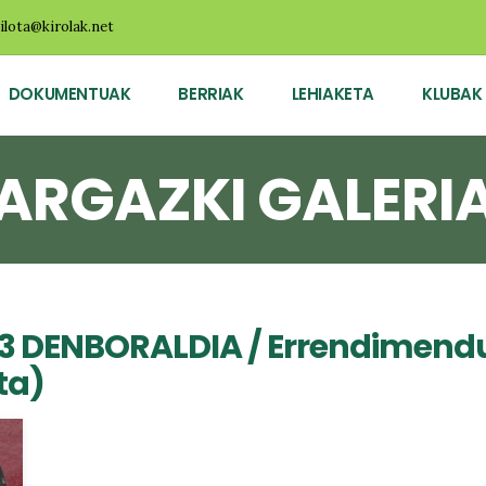
ilota@kirolak.net
DOKUMENTUAK
BERRIAK
LEHIAKETA
KLUBAK
ARGAZKI GALERI
23 DENBORALDIA
/ Errendimend
ta)