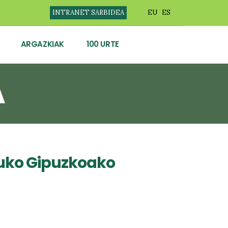
INTRANET SARBIDEA
EU
ES
ARGAZKIAK
100 URTE
A
uko Gipuzkoako