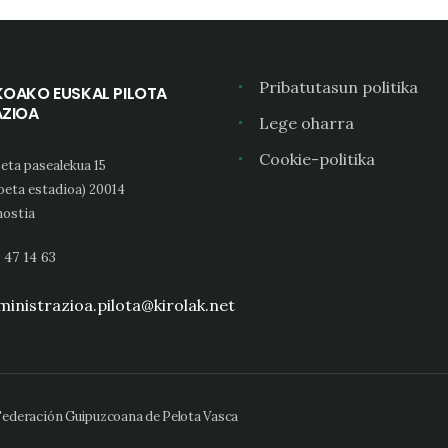
Pribatutasun politika
KOAKO EUSKAL PILOTA
AZIOA
Lege oharra
Cookie-politika
eta pasealekua 15
oeta estadioa) 20014
ostia
 47 14 63
inistrazioa.pilota@kirolak.net
 Federación Guipuzcoana de Pelota Vasca