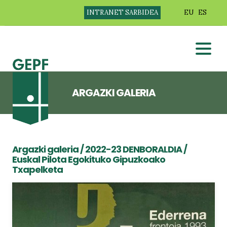
INTRANET SARBIDEA
EU
ES
ARGAZKI GALERIA
Argazki galeria
/
2022-23 DENBORALDIA
/
Euskal Pilota Egokituko Gipuzkoako
Txapelketa