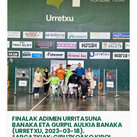
FINALAK ADIMEN URRITASUNA
BANAKA ETA GURPIL AULKIA BANAKA
(URRETXU, 2023-03-18).
*ARGAZKIAK: GIPUZKOAKO KIROL