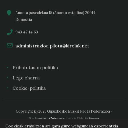
Anoeta pasealekua 15 (Anoeta estadioa) 20014
Donostia
943 47 14 63
administrazioa.pilota@kirolak.net
Pribatutasun politika
Lege oharra
Cookie-politika
Copyright (c) 2025 Gipuzkoako Euskal Pilota Federazioa -
Federación Guipuzcoana de Pelota Vasca
Cookieak erabiltzen ari gara gure webgunean esperientzia