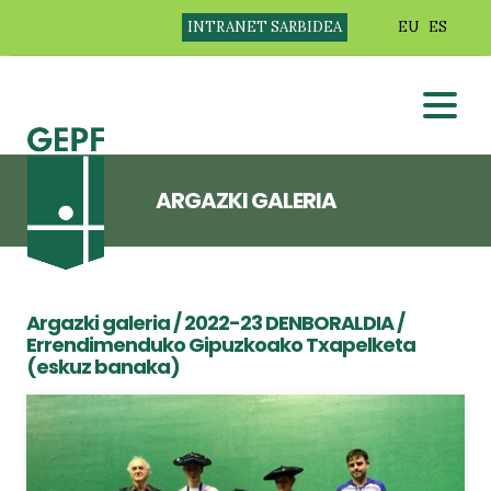
INTRANET SARBIDEA
EU
ES
ARGAZKI GALERIA
Argazki galeria
/
2022-23 DENBORALDIA
/
Errendimenduko Gipuzkoako Txapelketa
(eskuz banaka)