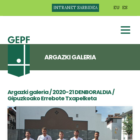
INTRANET SARBIDEA
EU
ES
ARGAZKI GALERIA
Argazki galeria
/
2020-21 DENBORALDIA
/
Gipuzkoako Errebote Txapelketa