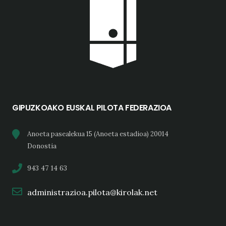
GIPUZKOAKO EUSKAL PILOTA FEDERAZIOA
Anoeta pasealekua 15 (Anoeta estadioa) 20014
Donostia
943 47 14 63
administrazioa.pilota@kirolak.net