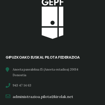
GIPUZKOAKO EUSKAL PILOTA FEDERAZIOA
Anoeta pasealekua 15 (Anoeta estadioa) 20014
Donostia
943 47 14 63
administrazioa.pilota@kirolak.net