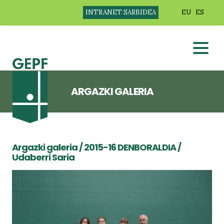
INTRANET SARBIDEA
EU
ES
ARGAZKI GALERIA
Argazki galeria
/
2015-16 DENBORALDIA
/
Udaberri Saria