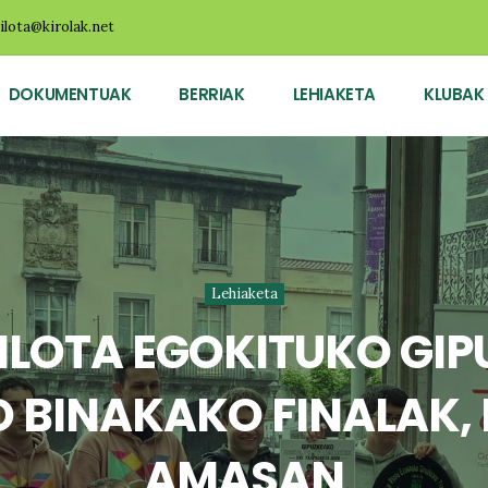
ilota@kirolak.net
DOKUMENTUAK
BERRIAK
LEHIAKETA
KLUBAK
Lehiaketa
PILOTA EGOKITUKO GI
 BINAKAKO FINALAK,
AMASAN