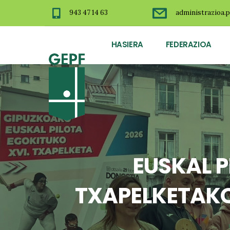
943 47 14 63
administrazioa.p
HASIERA
FEDERAZIOA
EUSKAL 
TXAPELKETAKO