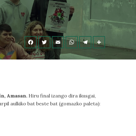
in, Amasan.
Hiru final izango dira ikusgai,
urpil aulkiko bat beste bat (gomazko paleta):