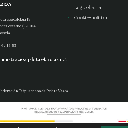
AZIOA
Lege oharra
Cookie-politika
eta pasealekua 15
oeta estadioa) 20014
ostia
 47 14 63
inistrazioa.pilota@kirolak.net
 Federación Guipuzcoana de Pelota Vasca