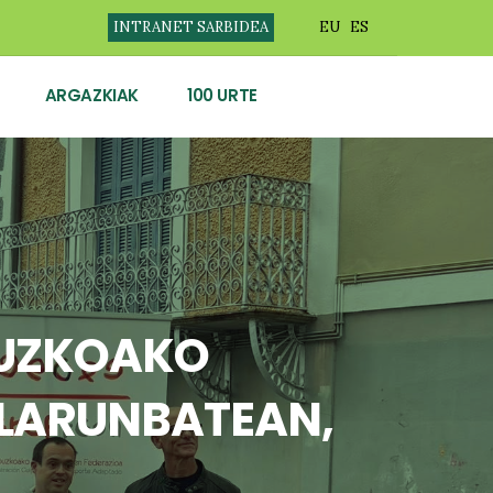
INTRANET SARBIDEA
EU
ES
ARGAZKIAK
100 URTE
PUZKOAKO
 LARUNBATEAN,