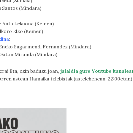
bieta (Zumaia)
u Santos (Mindara)
e Anta Lekuona (Kemen)
lkoro Elzo (Kemen)
dina
:
-Eneko Sagarmendi Fernandez (Mindara)
 Gaton Miranda (Mindara)
ra! Eta, ezin baduzu joan,
jaialdia gure Youtube kanalea
torren astean Hamaika telebistak (astelehenean, 22:00etan)