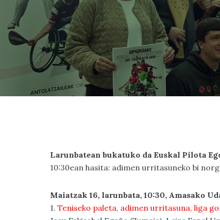
Larunbatean bukatuko da Euskal Pilota Eg
10:30ean hasita: adimen urritasuneko bi norgeh
Maiatzak 16, larunbata, 10:30, Amasako Ud
1.
Teniseko paleta, adimen urritasuna, liga go