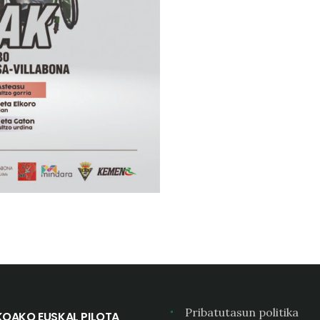
Pribatutasun politika
KOAKO EUSKAL PILOTA