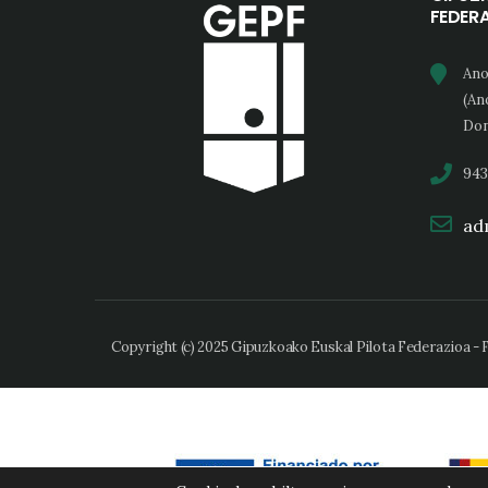
FEDER
Ano
(An
Don
943
adm
Copyright (c) 2025 Gipuzkoako Euskal Pilota Federazioa -