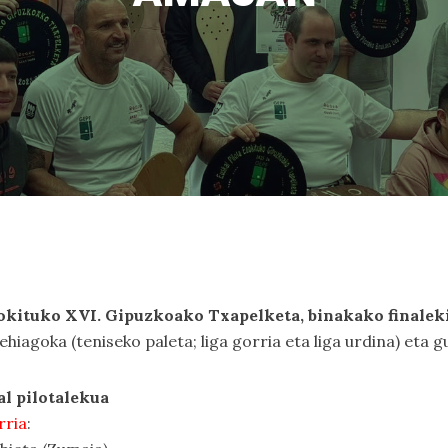
okituko XVI. Gipuzkoako Txapelketa, binakako finalek
iagoka (teniseko paleta; liga gorria eta liga urdina) eta g
al pilotalekua
rria
: