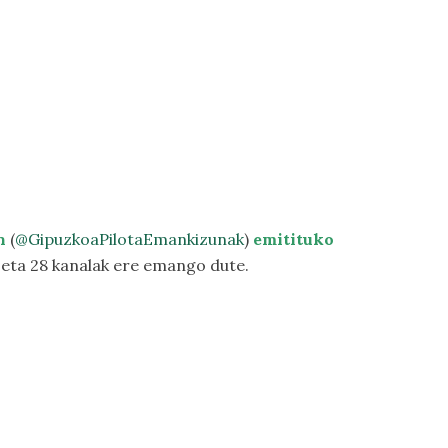
n
(
@GipuzkoaPilotaEmankizunak
)
emitituko
 eta 28 kanalak ere emango dute.