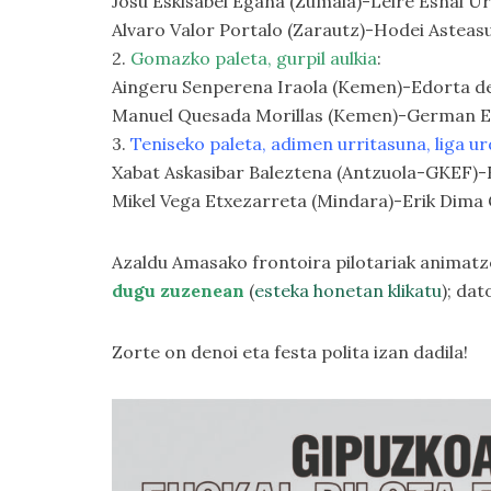
Josu Eskisabel Egaña (Zumaia)-Leire Esnal Ur
Alvaro Valor Portalo (Zarautz)-Hodei Asteas
2.
Gomazko paleta, gurpil aulkia
:
Aingeru Senperena Iraola (Kemen)-Edorta d
Manuel Quesada Morillas (Kemen)-German E
3.
Teniseko paleta, adimen urritasuna, liga ur
Xabat Askasibar Baleztena (Antzuola-GKEF)
Mikel Vega Etxezarreta (Mindara)-Erik Dima
Azaldu Amasako frontoira pilotariak animatze
dugu zuzenean
(
esteka honetan klikatu
); da
Zorte on denoi eta festa polita izan dadila!