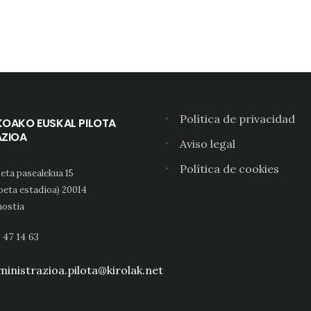
Política de privacidad
KOAKO EUSKAL PILOTA
AZIOA
Aviso legal
Política de cookies
eta pasealekua 15
oeta estadioa) 20014
ostia
 47 14 63
inistrazioa.pilota@kirolak.net