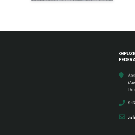
GIPUZ
FEDER
Ano
(An
Don
943
adm