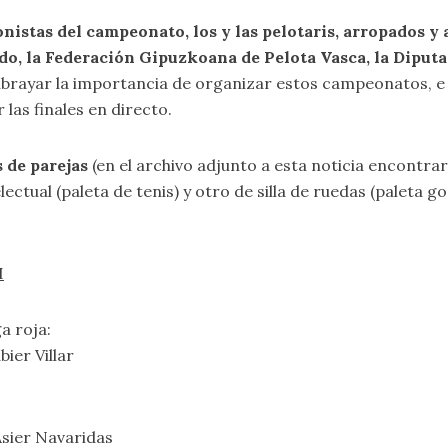
onistas del campeonato, los y las pelotaris, arropados 
o, la Federación Gipuzkoana de Pelota Vasca, la Diput
subrayar la importancia de organizar estos campeonatos, e 
 las finales en directo.
s de parejas
(en el archivo adjunto a esta noticia encontraré
ectual (paleta de tenis) y otro de silla de ruedas (paleta g
I
ga roja:
ier Villar
Asier Navaridas