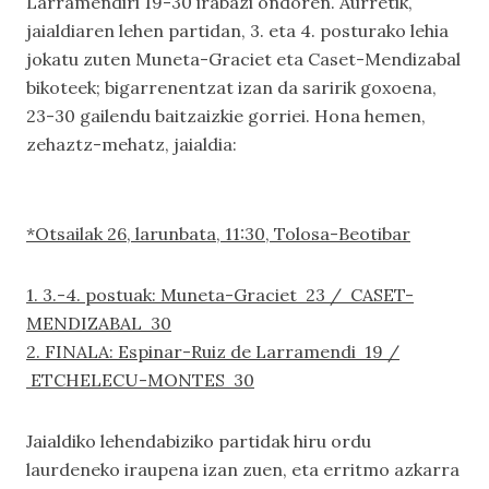
Larramendiri 19-30 irabazi ondoren. Aurretik,
jaialdiaren lehen partidan, 3. eta 4. posturako lehia
jokatu zuten Muneta-Graciet eta Caset-Mendizabal
bikoteek; bigarrenentzat izan da saririk goxoena,
23-30 gailendu baitzaizkie gorriei. Hona hemen,
zehaztz-mehatz, jaialdia:
*Otsailak 26, larunbata, 11:30, Tolosa-Beotibar
1. 3.-4. postuak: Muneta-Graciet 23 / CASET-
MENDIZABAL 30
2. FINALA: Espinar-Ruiz de Larramendi 19 /
ETCHELECU-MONTES 30
Jaialdiko lehendabiziko partidak hiru ordu
laurdeneko iraupena izan zuen, eta erritmo azkarra