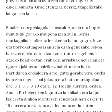
gozatzeko parada izan zen tanto zoragarriei
esker. Muneta-Gracietentzat, berriz, txapelketako
laugarren koska.
Finaleko norgehiagokak, bestalde, ordu eta hogei
minututik gorako iraupena izan zuen. Beraz,
markagailuak adieraz lezakeena baino gogor, luze
eta borrokatuagoa izan zela esan genezake. Jokoa
batez ere piloteatua izan zen, tantorik gehienak
atzeko koadroetan erabakiz, arriskuak neurrian eta
egoera jakinetan baizik ez baitzituzten hartu.
Partidaren erdialdera arte, gutxi gorabehera, oreka
izan zen nagusi, bai jokoan eta baita markagailuan
ere: 3-1, 5-5, 8-10 eta 11-12. Hortik aurrera, ordea,
Amaia Etchelecuren laguntza lan bikain eta kolpe
biziei eta Ainhoa Montesen sendotasunari esker, 11-
19 aurreratu eta tanto aldea mantendu zuten