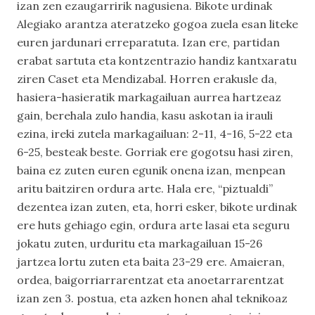
izan zen ezaugarririk nagusiena. Bikote urdinak
Alegiako arantza ateratzeko gogoa zuela esan liteke
euren jardunari erreparatuta. Izan ere, partidan
erabat sartuta eta kontzentrazio handiz kantxaratu
ziren Caset eta Mendizabal. Horren erakusle da,
hasiera-hasieratik markagailuan aurrea hartzeaz
gain, berehala zulo handia, kasu askotan ia irauli
ezina, ireki zutela markagailuan: 2-11, 4-16, 5-22 eta
6-25, besteak beste. Gorriak ere gogotsu hasi ziren,
baina ez zuten euren egunik onena izan, menpean
aritu baitziren ordura arte. Hala ere, “piztualdi”
dezentea izan zuten, eta, horri esker, bikote urdinak
ere huts gehiago egin, ordura arte lasai eta seguru
jokatu zuten, urduritu eta markagailuan 15-26
jartzea lortu zuten eta baita 23-29 ere. Amaieran,
ordea, baigorriarrarentzat eta anoetarrarentzat
izan zen 3. postua, eta azken honen ahal teknikoaz