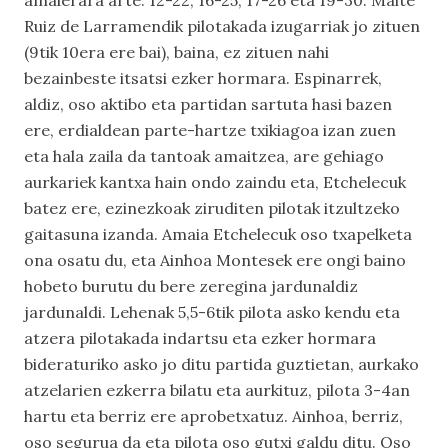
amaierara arte: 12-22, 16-25, 17-26 eta 19-30. Maite
Ruiz de Larramendik pilotakada izugarriak jo zituen
(9tik 10era ere bai), baina, ez zituen nahi
bezainbeste itsatsi ezker hormara. Espinarrek,
aldiz, oso aktibo eta partidan sartuta hasi bazen
ere, erdialdean parte-hartze txikiagoa izan zuen
eta hala zaila da tantoak amaitzea, are gehiago
aurkariek kantxa hain ondo zaindu eta, Etchelecuk
batez ere, ezinezkoak ziruditen pilotak itzultzeko
gaitasuna izanda. Amaia Etchelecuk oso txapelketa
ona osatu du, eta Ainhoa Montesek ere ongi baino
hobeto burutu du bere zeregina jardunaldiz
jardunaldi. Lehenak 5,5-6tik pilota asko kendu eta
atzera pilotakada indartsu eta ezker hormara
bideraturiko asko jo ditu partida guztietan, aurkako
atzelarien ezkerra bilatu eta aurkituz, pilota 3-4an
hartu eta berriz ere aprobetxatuz. Ainhoa, berriz,
oso segurua da eta pilota oso gutxi galdu ditu. Oso