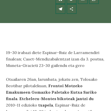
19-30 irabazi diete Espinar-Ruiz de Larramendiri
finalean; Caset-Mendizabalentzat izan da 3. postua,
Muneta-Gracieti 23-30 gailendu eta gero
Otsailaren 26an, larunbata, jokatu zen, Tolosako
Beotibar pilotalekuan,
Frontoi Motzeko
Emakumeen Gomazko Paletako Kutxa Sariko
finala
.
Etchelecu-Montes bikoteak jantzi du
2010-11 edizioko
txapela
, Espinar-Ruiz de