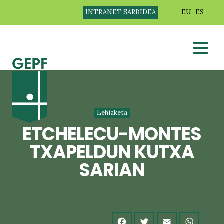
INTRANET SARBIDEA
EU
ES
Lehiaketa
ETCHELECU-MONTES
TXAPELDUN KUTXA
SARIAN