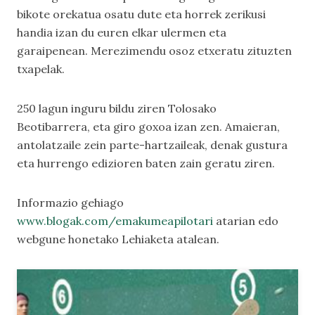
bikote orekatua osatu dute eta horrek zerikusi
handia izan du euren elkar ulermen eta
garaipenean. Merezimendu osoz etxeratu zituzten
txapelak.
250 lagun inguru bildu ziren Tolosako
Beotibarrera, eta giro goxoa izan zen. Amaieran,
antolatzaile zein parte-hartzaileak, denak gustura
eta hurrengo edizioren baten zain geratu ziren.
Informazio gehiago
www.blogak.com/emakumeapilotari
atarian edo
webgune honetako
Lehiaketa
atalean.