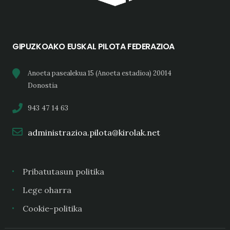
GIPUZKOAKO EUSKAL PILOTA FEDERAZIOA
Anoeta pasealekua 15 (Anoeta estadioa) 20014
Donostia
943 47 14 63
administrazioa.pilota@kirolak.net
Pribatutasun politika
Lege oharra
Cookie-politika