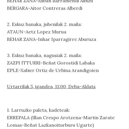
BEHAR ZANA-Xuban Ilarramendi Albizu
BERGARA-Aitor Contreras Alberdi
2. Eskuz banaka, jubenilak 2. maila:
ATAUN-Aetz Lopez Murua
BEHAR ZANA-Inhar Iparragirre Aburuza
3. Eskuz banaka, nagusiak 2. maila:
ZAZPI ITTURRI-Beñat Gorostidi Labaka
EPLE-Xabier Ortiz de Urbina Arandigoien
Urtarrilak 5, igandea, 11:00, Deba-Aldats
1. Larruzko paleta, kadeteak:
ERREPALA (Illan Crespo Arotzena-Martin Zarate
Lomas-Beñat Lazkanoiturburu Ugarte)