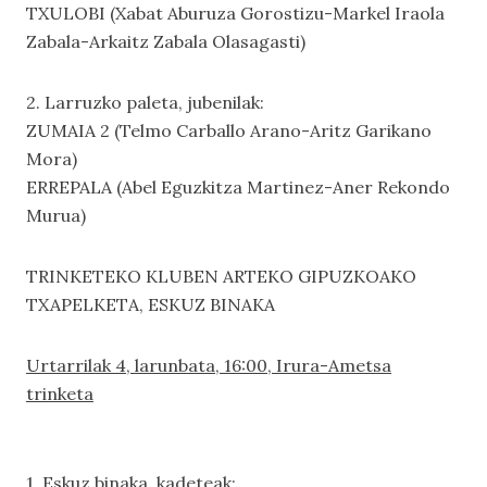
TXULOBI (Xabat Aburuza Gorostizu-Markel Iraola
Zabala-Arkaitz Zabala Olasagasti)
2. Larruzko paleta, jubenilak:
ZUMAIA 2 (Telmo Carballo Arano-Aritz Garikano
Mora)
ERREPALA (Abel Eguzkitza Martinez-Aner Rekondo
Murua)
TRINKETEKO KLUBEN ARTEKO GIPUZKOAKO
TXAPELKETA, ESKUZ BINAKA
Urtarrilak 4, larunbata, 16:00, Irura-Ametsa
trinketa
1. Eskuz binaka, kadeteak: