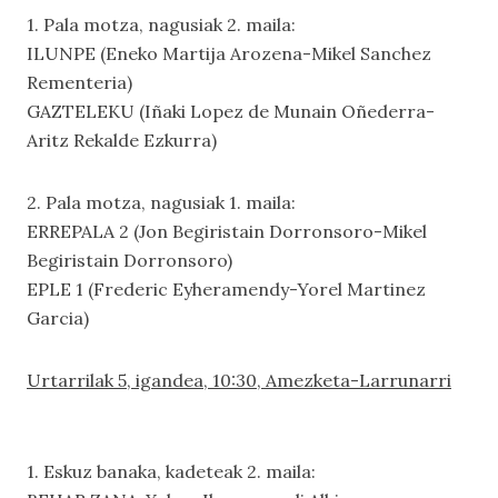
1. Pala motza, nagusiak 2. maila:
ILUNPE (Eneko Martija Arozena-Mikel Sanchez
Rementeria)
GAZTELEKU (Iñaki Lopez de Munain Oñederra-
Aritz Rekalde Ezkurra)
2. Pala motza, nagusiak 1. maila:
ERREPALA 2 (Jon Begiristain Dorronsoro-Mikel
Begiristain Dorronsoro)
EPLE 1 (Frederic Eyheramendy-Yorel Martinez
Garcia)
Urtarrilak 5, igandea, 10:30, Amezketa-Larrunarri
1. Eskuz banaka, kadeteak 2. maila: