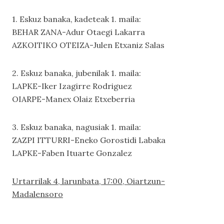
1. Eskuz banaka, kadeteak 1. maila:
BEHAR ZANA-Adur Otaegi Lakarra
AZKOITIKO OTEIZA-Julen Etxaniz Salas
2. Eskuz banaka, jubenilak 1. maila:
LAPKE-Iker Izagirre Rodriguez
OIARPE-Manex Olaiz Etxeberria
3. Eskuz banaka, nagusiak 1. maila:
ZAZPI ITTURRI-Eneko Gorostidi Labaka
LAPKE-Faben Ituarte Gonzalez
Urtarrilak 4, larunbata, 17:00, Oiartzun-
Madalensoro