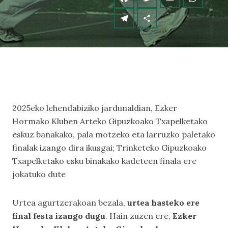
2025eko lehendabiziko jardunaldian, Ezker
Hormako Kluben Arteko Gipuzkoako Txapelketako
eskuz banakako, pala motzeko eta larruzko paletako
finalak izango dira ikusgai; Trinketeko Gipuzkoako
Txapelketako esku binakako kadeteen finala ere
jokatuko dute
Urtea agurtzerakoan bezala,
urtea hasteko ere
final festa izango dugu
. Hain zuzen ere,
Ezker