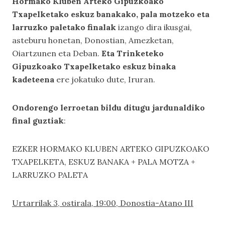
Hormako Kluben Arteko Gipuzkoako
Txapelketako eskuz banakako, pala motzeko eta
larruzko paletako finalak
izango dira ikusgai,
asteburu honetan, Donostian, Amezketan,
Oiartzunen eta Deban.
Eta Trinketeko
Gipuzkoako Txapelketako eskuz binaka
kadeteena
ere jokatuko dute, Iruran.
Ondorengo lerroetan bildu ditugu jardunaldiko
final guztiak
:
EZKER HORMAKO KLUBEN ARTEKO GIPUZKOAKO
TXAPELKETA, ESKUZ BANAKA + PALA MOTZA +
LARRUZKO PALETA
Urtarrilak 3, ostirala, 19:00, Donostia-Atano III