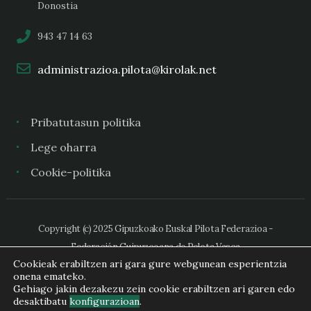
Donostia
943 47 14 63
administrazioa.pilota@kirolak.net
Pribatutasun politika
Lege oharra
Cookie-politika
Copyright (c) 2025 Gipuzkoako Euskal Pilota Federazioa -
Federación Guipuzcoana de Pelota Vasca
Cookieak erabiltzen ari gara gure webgunean esperientzia
onena emateko.
Gehiago jakin dezakezu zein cookie erabiltzen ari garen edo
desaktibatu
konfigurazioan
.