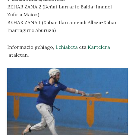
BEHAR ZANA 2 (Beñat Larrarte Balda-Imanol
Zufiria Maioz)
BEHAR ZANA 1 (Xuban Ilarramendi Albizu-Xuhar
Iparragirre Aburuza)
Informazio gehiago,
Lehiaketa
eta
Kartelera
ataletan.