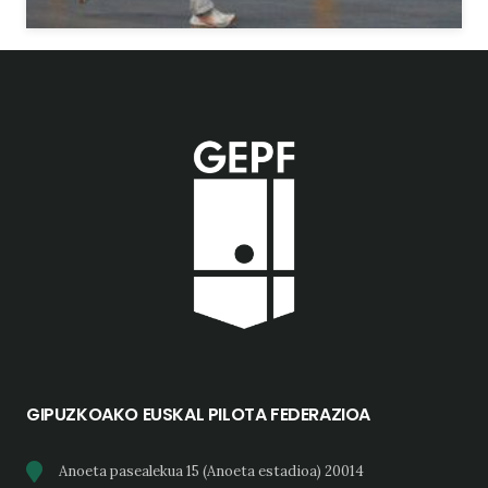
GIPUZKOAKO EUSKAL PILOTA FEDERAZIOA
Anoeta pasealekua 15 (Anoeta estadioa) 20014