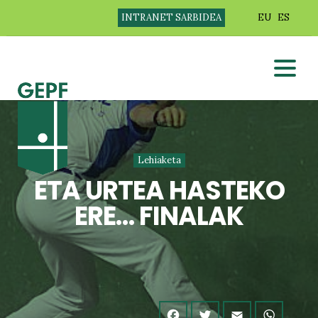
INTRANET SARBIDEA
EU
ES
Lehiaketa
ETA URTEA HASTEKO
ERE… FINALAK