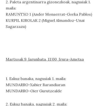
2. Paleta argentinarra gizonezkoak, nagusiak 1.
maila:
RAMUNTXO 1 (Ander Monserrat-Gorka Pablos)
KURPIL KIROLAK 2 (Miguel Almandoz-Unai
Sagarzazu)
Martxoak 9, larunbata, 11:00, Irura-Ametsa
1. Eskuz banaka, nagusiak 1. maila:
MUNDARRO-Xabier Barandiaran
MUNDARRO-Oier Gurutzealde
2. Eskuz banaka, nagusiak 2. maila: