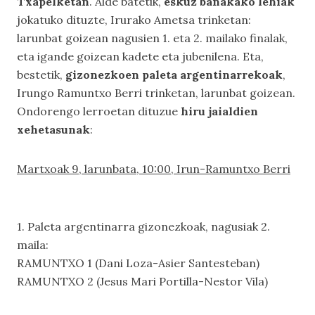
Txapelketan
. Alde batetik,
eskuz banakako lehiak
jokatuko dituzte, Irurako Ametsa trinketan:
larunbat goizean nagusien 1. eta 2. mailako finalak,
eta igande goizean kadete eta jubenilena. Eta,
bestetik,
gizonezkoen paleta argentinarrekoak
,
Irungo Ramuntxo Berri trinketan, larunbat goizean.
Ondorengo lerroetan dituzue
hiru jaialdien
xehetasunak
:
Martxoak 9, larunbata, 10:00, Irun-Ramuntxo Berri
1. Paleta argentinarra gizonezkoak, nagusiak 2.
maila:
RAMUNTXO 1 (Dani Loza-Asier Santesteban)
RAMUNTXO 2 (Jesus Mari Portilla-Nestor Vila)