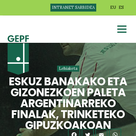
INTRANET SARBIDEA
EU
ES
Lehiaketa
ESKUZ BANAKAKO ETA
GIZONEZKOEN PALETA
ARGENTINARREKO
FINALAK, TRINKETEKO
GIPUZKOAKOAN