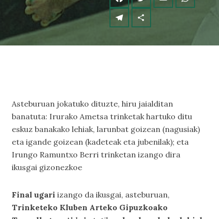
Asteburuan jokatuko dituzte, hiru jaialditan
banatuta: Irurako Ametsa trinketak hartuko ditu
eskuz banakako lehiak, larunbat goizean (nagusiak)
eta igande goizean (kadeteak eta jubenilak); eta
Irungo Ramuntxo Berri trinketan izango dira
ikusgai gizonezkoe
Final ugari
izango da ikusgai, asteburuan,
Trinketeko Kluben Arteko Gipuzkoako