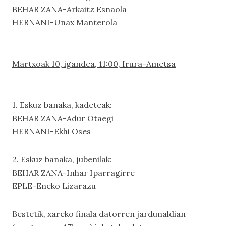
BEHAR ZANA-Arkaitz Esnaola
HERNANI-Unax Manterola
Martxoak 10, igandea, 11:00, Irura-Ametsa
1. Eskuz banaka, kadeteak:
BEHAR ZANA-Adur Otaegi
HERNANI-Ekhi Oses
2. Eskuz banaka, jubenilak:
BEHAR ZANA-Inhar Iparragirre
EPLE-Eneko Lizarazu
Bestetik, xareko finala datorren jardunaldian