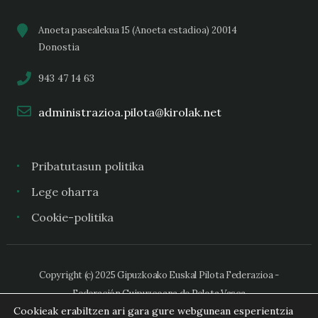
Anoeta pasealekua 15 (Anoeta estadioa) 20014
Donostia
943 47 14 63
administrazioa.pilota@kirolak.net
Pribatutasun politika
Lege oharra
Cookie-politika
Copyright (c) 2025 Gipuzkoako Euskal Pilota Federazioa -
Federación Guipuzcoana de Pelota Vasca
Cookieak erabiltzen ari gara gure webgunean esperientzia