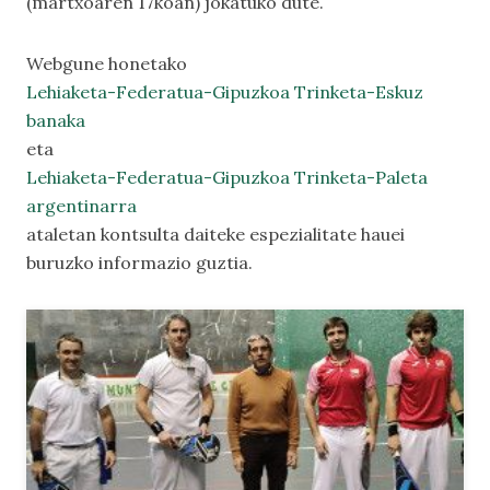
(martxoaren 17koan) jokatuko dute.
Webgune honetako
Lehiaketa-Federatua-Gipuzkoa Trinketa-Eskuz
banaka
eta
Lehiaketa-Federatua-Gipuzkoa Trinketa-Paleta
argentinarra
ataletan kontsulta daiteke espezialitate hauei
buruzko informazio guztia.