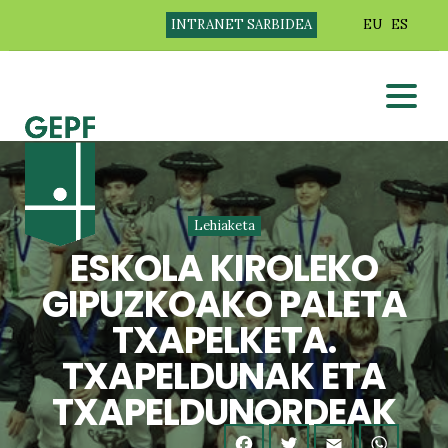
INTRANET SARBIDEA
EU
ES
Lehiaketa
ESKOLA KIROLEKO
GIPUZKOAKO PALETA
TXAPELKETA.
TXAPELDUNAK ETA
TXAPELDUNORDEAK