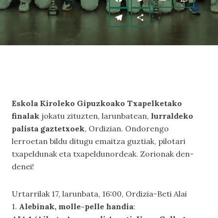
Eskola Kiroleko Gipuzkoako Txapelketako
finalak
jokatu zituzten, larunbatean,
lurraldeko
palista gaztetxoek
, Ordizian. Ondorengo
lerroetan bildu ditugu emaitza guztiak, pilotari
txapeldunak eta txapeldunordeak. Zorionak den-
denei!
Urtarrilak 17, larunbata, 16:00, Ordizia-Beti Alai
1.
Alebinak, molle-pelle handia
: