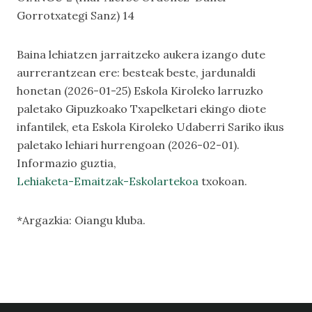
Gorrotxategi Sanz) 14
Baina lehiatzen jarraitzeko aukera izango dute
aurrerantzean ere: besteak beste, jardunaldi
honetan (2026-01-25) Eskola Kiroleko larruzko
paletako Gipuzkoako Txapelketari ekingo diote
infantilek, eta Eskola Kiroleko Udaberri Sariko ikus
paletako lehiari hurrengoan (2026-02-01).
Informazio guztia,
Lehiaketa-Emaitzak-Eskolartekoa
txokoan.
*Argazkia: Oiangu kluba.