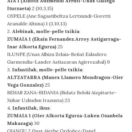
AIA 1 (Aihotz Auzmendi Arruti-Unax Gallego
Iturzaeta)
2 (10,3,15)
OSPELE (Ane Sagastibeltza Lertxundi-Goretti
Aranalde Altuna) 1 (3,10,13)
2.
Alebinak, molle-pelle txikia
:
ZUMAIA 1 (Ekain Fernandez.Arroy Astigarraga-
Inar Alkorta Egurza)
25
ILUNPE (Unax Albizu Zelaia-Beñat Eskudero
Garmendia-Lander Astiazaran Agirrezabal) 9
3.
Infantilak, molle-pelle txikia
:
ALTZATARRA (Manex Llamero Mondragon-Oier
Vega Gonzalez)
25
BEHAR ZANA-BIDANIA (Bidatz Beloki Aizpitarte-
Xuhar Uzkudun Irazusta) 23
4.
Infantilak, ikus
:
ZUMAIA 1 (Oier Alkorta Egurza-Luken Osanbela
Makazaga)
30
OIANGU 2 (Inar Aierbe Ordoñez-Danel