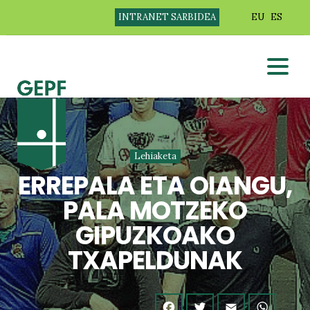
INTRANET SARBIDEA
EU
ES
Lehiaketa
ERREPALA ETA OIANGU,
PALA MOTZEKO
GIPUZKOAKO
TXAPELDUNAK