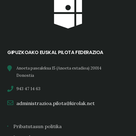
GIPUZKOAKO EUSKAL PILOTA FEDERAZIOA
Anoeta pasealekua 15 (Anoeta estadioa) 20014
Donostia
943 47 14 63
administrazioa.pilota@kirolak.net
Pribatutasun politika