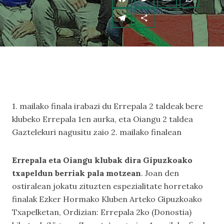
1. mailako finala irabazi du Errepala 2 taldeak bere
klubeko Errepala 1en aurka, eta Oiangu 2 taldea
Gaztelekuri nagusitu zaio 2. mailako finalean
Errepala eta Oiangu klubak dira Gipuzkoako
txapeldun berriak pala motzean
. Joan den
ostiralean jokatu zituzten espezialitate horretako
finalak Ezker Hormako Kluben Arteko Gipuzkoako
Txapelketan, Ordizian: Errepala 2ko (Donostia)