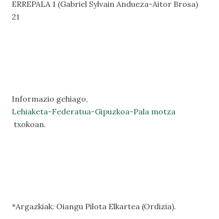
ERREPALA 1 (Gabriel Sylvain Andueza-Aitor Brosa)
21
Informazio gehiago,
Lehiaketa-Federatua-Gipuzkoa-Pala motza
txokoan.
*Argazkiak: Oiangu Pilota Elkartea (Ordizia).