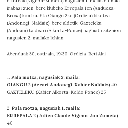
bikoteak (Vigeon-Zumeta) nagusien 1. mailako finala
irabazi zuen, bere klubeko Errepala 1en (Andueza-
Brosa) kontra. Eta Oiangu 2ko (Ordizia) bikotea
(Andonegi-Naldaiz), bere aldetik, Gazteleku
(Andoain) taldeari (Alkorta-Ponce) nagusitu zitzaion
nagusien 2. mailako lehian:
Abenduak 30, ostirala, 19:30, Ordizia-Beti Alai
1.
Pala motza, nagusiak 2. maila
:
OIANGU 2 (Azeari Andonegi-Xabier Naldaiz)
40
GAZTELEKU (Xabier Alkorta-Koldo Ponce) 25
2.
Pala motza, nagusiak 1. maila
:
ERREPALA 2 (Julien Claude Vigeon-Jon Zumeta)
40