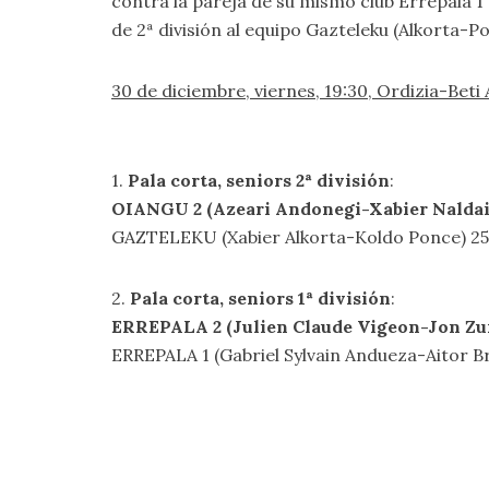
contra la pareja de su mismo club Errepala 1 
de 2ª división al equipo Gazteleku (Alkorta-P
30 de diciembre, viernes, 19:30, Ordizia-Beti 
1.
Pala corta, seniors 2ª división
:
OIANGU 2 (Azeari Andonegi-Xabier Naldai
GAZTELEKU (Xabier Alkorta-Koldo Ponce) 25
2.
Pala corta, seniors 1ª división
:
ERREPALA 2 (Julien Claude Vigeon-Jon Zu
ERREPALA 1 (Gabriel Sylvain Andueza-Aitor Br