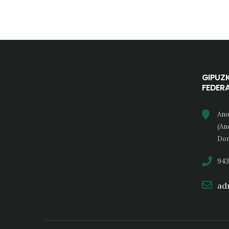
GIPUZ
FEDER
Ano
(An
Don
943
adm