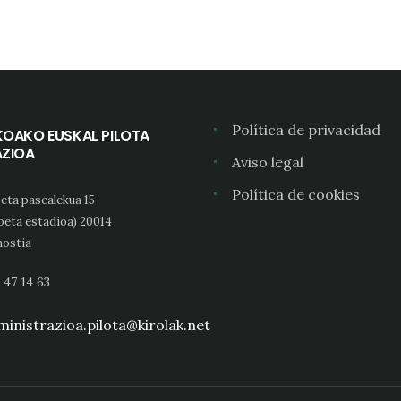
Política de privacidad
KOAKO EUSKAL PILOTA
AZIOA
Aviso legal
Política de cookies
eta pasealekua 15
oeta estadioa) 20014
ostia
 47 14 63
inistrazioa.pilota@kirolak.net