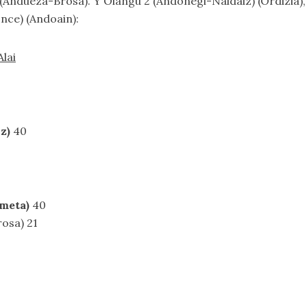
(Andueza-Brosa). Y Oiangu 2 (Andonegi-Naldaiz) (Ordizia), 
once) (Andoain):
Alai
z)
40
meta)
40
osa) 21