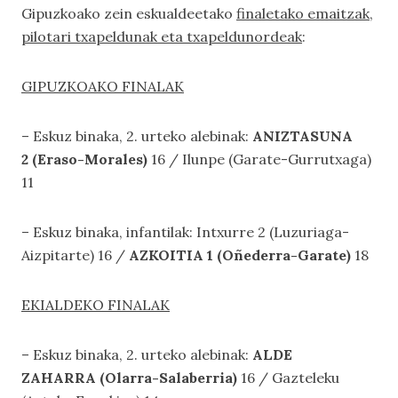
Gipuzkoako zein eskualdeetako
finaletako emaitzak,
pilotari txapeldunak eta txapeldunordeak
:
GIPUZKOAKO FINALAK
– Eskuz binaka, 2. urteko alebinak:
ANIZTASUNA
2 (Eraso-Morales)
16 / Ilunpe (Garate-Gurrutxaga)
11
– Eskuz binaka, infantilak: Intxurre 2 (Luzuriaga-
Aizpitarte) 16 /
AZKOITIA 1 (Oñederra-Garate)
18
EKIALDEKO FINALAK
– Eskuz binaka, 2. urteko alebinak:
ALDE
ZAHARRA (Olarra-Salaberria)
16 / Gazteleku