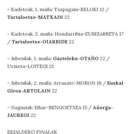
– Kadeteak, 1. maila: Txapagain-BELOKI 12 /
Tartaloetxe-MATXAIN
22
– Kadeteak, 2. maila: Hondarribia-ZUBIZARRETA 17
/
Tartaloetxe-OIARBIDE
22
– Jubenilak, 1. maila:
Gazteleku-OTAÑO
22 /
Urnieta-LOITEGI 21
– Jubenilak, 2. maila: Arrasate-MORON 18 /
Euskal
Giroa-ARTOLAIN
22
– Nagusiak: Eibar-BENGOETXEA 15 /
Añorga-
JAUREGI
22
EKIALDEKO FINALAK