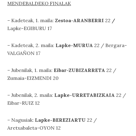
MENDEBALDEKO FINALAK
– Kadeteak, 1. maila:
Zestoa-ARANBERRI
22
/
Lapke-EGIBURU 17
– Kadeteak, 2. maila:
Lapke-MURUA
22 / Bergara-
VALGAÑON 17
– Jubenilak, 1. maila:
Eibar-ZUBIZARRETA
22 /
Zumaia-EIZMENDI 20
– Jubenilak, 2. maila:
Lapke-URRETABIZKAIA
22 /
Eibar-RUIZ 12
– Nagusiak:
Lapke-BEREZIARTU
22 /
Aretxabaleta-OYON 12