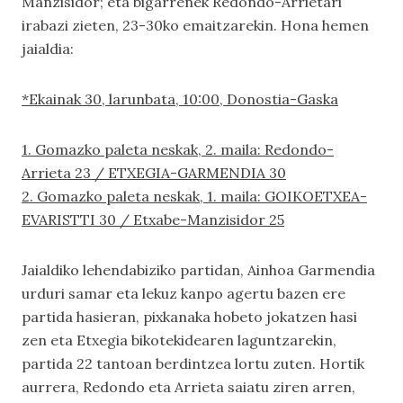
Manzisidor; eta bigarrenek Redondo-Arrietari
irabazi zieten, 23-30ko emaitzarekin. Hona hemen
jaialdia:
*Ekainak 30, larunbata, 10:00, Donostia-Gaska
1. Gomazko paleta neskak, 2. maila: Redondo-
Arrieta 23 / ETXEGIA-GARMENDIA 30
2. Gomazko paleta neskak, 1. maila: GOIKOETXEA-
EVARISTTI 30 / Etxabe-Manzisidor 25
Jaialdiko lehendabiziko partidan, Ainhoa Garmendia
urduri samar eta lekuz kanpo agertu bazen ere
partida hasieran, pixkanaka hobeto jokatzen hasi
zen eta Etxegia bikotekidearen laguntzarekin,
partida 22 tantoan berdintzea lortu zuten. Hortik
aurrera, Redondo eta Arrieta saiatu ziren arren,