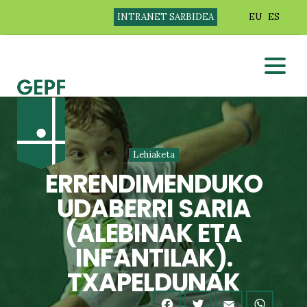
INTRANET SARBIDEA
EU
ES
Lehiaketa
ERRENDIMENDUKO
UDABERRI SARIA
(ALEBINAK ETA
INFANTILAK).
TXAPELDUNAK