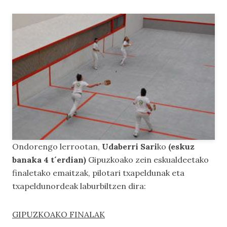
Ondorengo lerrootan,
Udaberri Sari
ko
(eskuz
banaka 4 t´erdian)
Gipuzkoako zein eskualdeetako
finaletako emaitzak, pilotari txapeldunak eta
txapeldunordeak laburbiltzen dira:
GIPUZKOAKO FINALAK