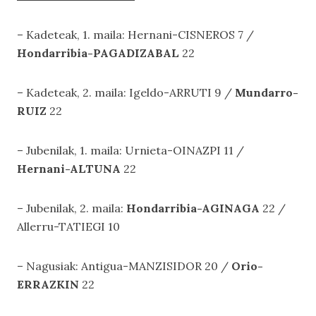
– Kadeteak, 1. maila: Hernani-CISNEROS 7 /
Hondarribia-PAGADIZABAL
22
– Kadeteak, 2. maila: Igeldo-ARRUTI 9 /
Mundarro-
RUIZ
22
– Jubenilak, 1. maila: Urnieta-OINAZPI 11 /
Hernani-ALTUNA
22
– Jubenilak, 2. maila:
Hondarribia-AGINAGA
22 /
Allerru-TATIEGI 10
– Nagusiak: Antigua-MANZISIDOR 20 /
Orio-
ERRAZKIN
22