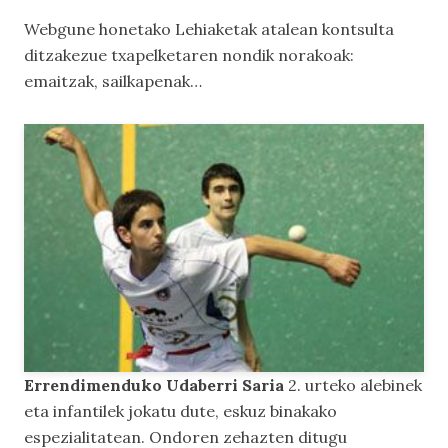
Webgune honetako
Lehiaketak
atalean kontsulta
ditzakezue txapelketaren nondik norakoak:
emaitzak, sailkapenak…
Errendimenduko Udaberri Saria
2. urteko alebinek
eta infantilek jokatu dute, eskuz binakako
espezialitatean. Ondoren zehazten ditugu