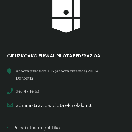
GIPUZKOAKO EUSKAL PILOTA FEDERAZIOA
Anoeta pasealekua 15 (Anoeta estadioa) 20014
Donostia
943 47 14 63
administrazioa.pilota@kirolak.net
Pribatutasun politika