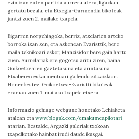
ezin izan zuten partida aurrera atera, ligaxkan
gertatu bezala, eta Etxegia-Garmendia bikoteak
jantzi zuen 2. mailako txapela.
Bigarren norgehiagoka, berriz, atzelarien arteko
borroka izan zen, eta azkenean Evaristtik, bere
maila teknikoari esker, Manzisidor bere gain hartu
zuen. Aurrelariak ere gogotsu aritu ziren, baina
Goikoetxearen gaztetasuna eta arintasuna
Etxaberen eskarmentuari gailendu zitzaizkion.
Honenbestez, Goikoetxea-Evaristti bikoteak
eraman zuen 1. mailako txapela etxera.
Informazio gehiago webgune honetako
Lehiaketa
atalean eta
www.blogak.com/emakumeapilotari
atarian. Bestalde,
Argazki galeriak
txokoan
txapelketako hainbat irudi daude ikusgai.