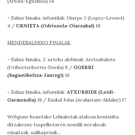
(Artola-Eguzkiza) 14
– Eskuz binaka, infantilak: Oiarpe 2 (Lopez-Leonet)
4 /
URNIETA (Odriozola-Oiarzabal)
18
MENDEBALDEKO FINALAK
– Eskuz binaka, 2. urteko alebinak: Aretxabaleta
(Uribeetxeberria-Davila) 9 /
GOERRI
(Sagastibeltza-Jauregi)
16
– Eskuz binaka, infantilak:
ATXURBIDE (Loidi-
Garmendia)
18 / Euskal Jolas (Arakistain-Aldalur) 17
Webgune honetako
Lehiaketak
atalean kontsulta
ditzakezue txapelketaren nondik norakoak:
emaitzak, sailkapenak…