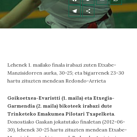
Lehenek 1. mailako finala irabazi zuten Etxabe-
Manzisidorren aurka, 30-25; eta bigarrenek 23-30
hartu zituzten mendean Redondo-Arrieta
Goikoetxea-Evaristti (1. maila) eta Etxegia-
Garmendia (2. maila) bikoteek irabazi dute
Trinketeko Emakumea Pilotari Txapelketa
.
Donostiako Gaskan jokatutako finaletan (2012-06-
30), lehenek 30-25 hartu zituzten mendean Etxabe-