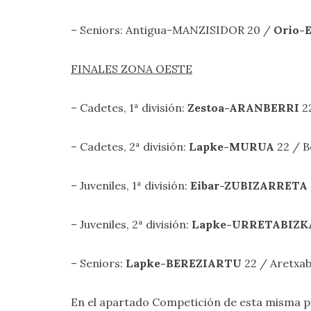
– Seniors: Antigua-MANZISIDOR 20 /
Orio-
FINALES ZONA OESTE
– Cadetes, 1ª división:
Zestoa-ARANBERRI
2
– Cadetes, 2ª división:
Lapke-MURUA
22 / 
– Juveniles, 1ª división:
Eibar-ZUBIZARRETA
– Juveniles, 2ª división:
Lapke-URRETABIZK
– Seniors:
Lapke-BEREZIARTU
22 / Aretxa
En el apartado
Competición
de esta misma pá