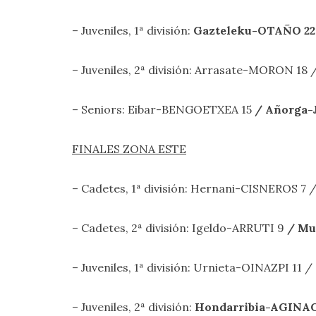
– Juveniles, 1ª división:
Gazteleku-OTAÑO
2
– Juveniles, 2ª división: Arrasate-MORON 18 
– Seniors: Eibar-BENGOETXEA 15
/
Añorga
FINALES ZONA ESTE
– Cadetes, 1ª división: Hernani-CISNEROS 7 
– Cadetes, 2ª división: Igeldo-ARRUTI 9
/
Mu
– Juveniles, 1ª división: Urnieta-OINAZPI 11 /
– Juveniles, 2ª división:
Hondarribia-AGIN