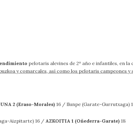
Rendimiento
pelotaris alevines de 2º año e infantiles, en 
 Gipuzkoa y comarcales, así como los pelotaris campeones
NA 2 (Eraso-Morales)
16 / Ilunpe (Garate-Gurrutxaga) 1
iaga-Aizpitarte) 16 /
AZKOITIA 1 (Oñederra-Garate)
18