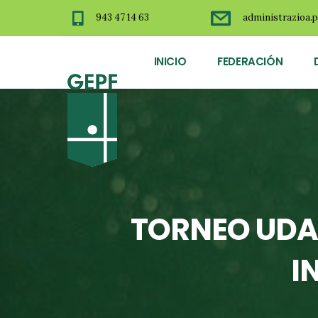
943 47 14 63
administrazioa.p
INICIO
FEDERACIÓN
TORNEO UDAB
I