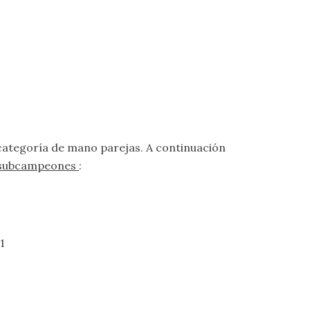
la categoría de mano parejas. A continuación
 y subcampeones
:
1