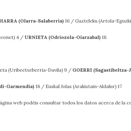
ARRA (Olarra-Salaberria)
16 / Gazteleku (Artola-Eguzki
Leonet) 4 /
URNIETA (Odriozola-Oiarzabal)
18
leta (Uribeetxeberria-Davila) 9 /
GOERRI (Sagastibeltza-
di-Garmendia)
18 / Euskal Jolas (Arakistain-Aldalur) 17
gina web podéis consultar todos los datos acerca de la co