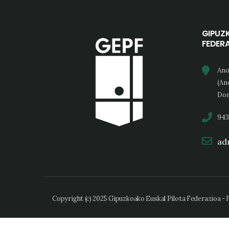
GIPUZ
FEDER
Ano
(An
Don
943
adm
Copyright (c) 2025 Gipuzkoako Euskal Pilota Federazioa -