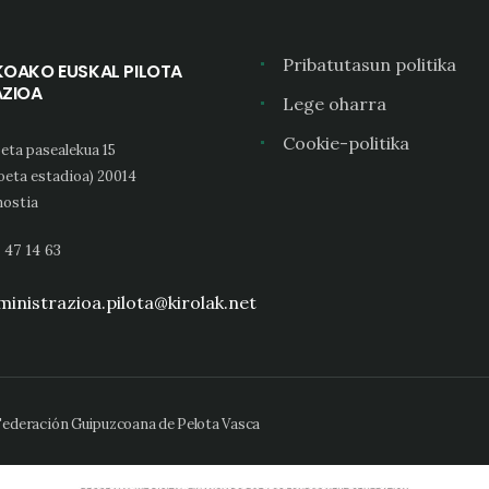
Pribatutasun politika
KOAKO EUSKAL PILOTA
AZIOA
Lege oharra
Cookie-politika
eta pasealekua 15
oeta estadioa) 20014
ostia
 47 14 63
inistrazioa.pilota@kirolak.net
 Federación Guipuzcoana de Pelota Vasca