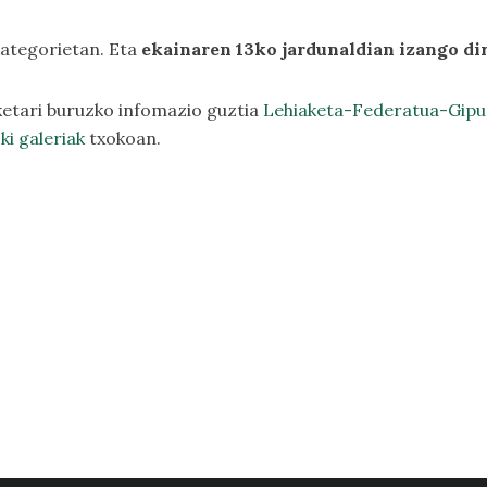
kategorietan. Eta
ekainaren 13ko jardunaldian izango dir
ketari buruzko infomazio guztia
Lehiaketa-Federatua-Gip
ki galeriak
txokoan.