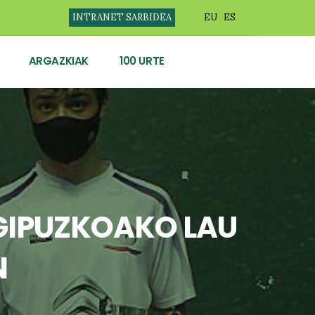
INTRANET SARBIDEA
EU
ES
ARGAZKIAK
100 URTE
GIPUZKOAKO LAU
N