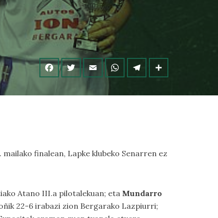
. mailako finalean, Lapke klubeko Senarren ez
ako Atano III.a pilotalekuan; eta
Mundarro
oñik 22-6 irabazi zion Bergarako Lazpiurri;