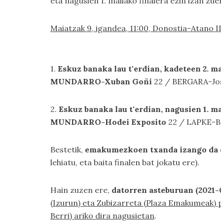
eta nagusien 1. mailako finalera ezin izan z
Maiatzak 9, igandea, 11:00, Donostia-Atano II
1.
Eskuz banaka lau t'erdian, kadeteen 2. 
MUNDARRO-Xuban Goñi
22 / BERGARA-Jos
2.
Eskuz banaka lau t'erdian, nagusien 1. 
MUNDARRO-Hodei Exposito
22 / LAPKE-Be
Bestetik,
emakumezkoen txanda izango da o
lehiatu, eta baita finalen bat jokatu ere).
Hain zuzen ere,
datorren asteburuan (2021-0
(Izurun) eta Zubizarreta (Plaza Emakumeak) p
Berri) ariko dira nagusietan
.