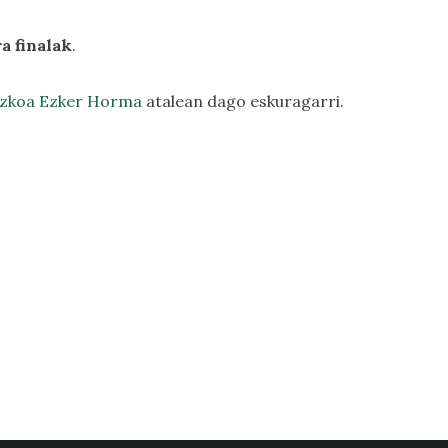
a finalak
.
uzkoa Ezker Horma
atalean dago eskuragarri.