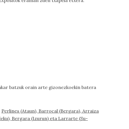
 Expositok eraman zuen txapela etxera.
akar batzuk orain arte gizonezkoekin batera
.
Perlines (Ataun), Barrocal (Bergara), Arraiza
eku), Bergara (Izurun) eta Larrarte (Su-