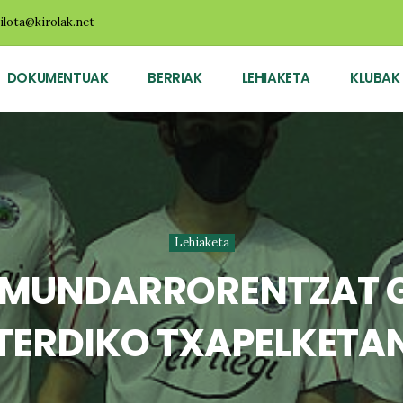
ilota@kirolak.net
DOKUMENTUAK
BERRIAK
LEHIAKETA
KLUBAK
Lehiaketa
EL MUNDARRORENTZAT 
TERDIKO TXAPELKETA