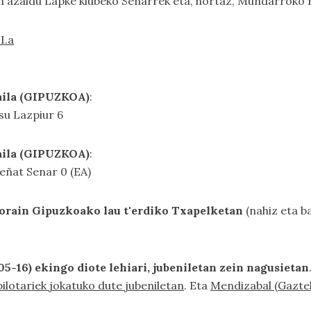
uen azaldu Lapke klubeko Senarrek eta, hortaz, Mundarroko
I.a
maila (GIPUZKOA)
:
u Lazpiur 6
maila (GIPUZKOA)
:
ñat Senar 0 (EA)
rain Gipuzkoako lau t'erdiko Txapelketan
(nahiz eta b
5-16) ekingo diote lehiari, jubeniletan zein nagusietan
ilotariek jokatuko dute jubeniletan
. Eta
Mendizabal (Gaztel