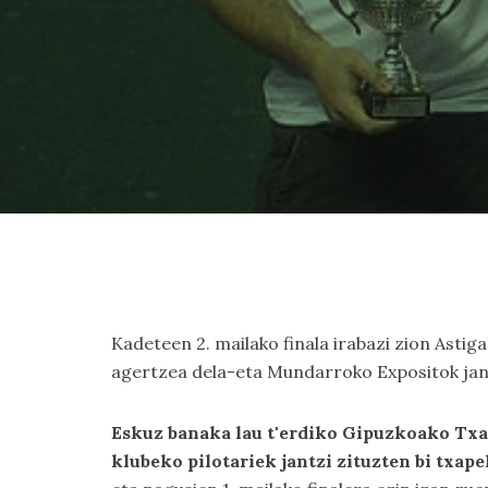
Kadeteen 2. mailako finala irabazi zion Asti
agertzea dela-eta Mundarroko Expositok jan
Eskuz banaka lau t'erdiko Gipuzkoako Txap
klubeko pilotariek jantzi zituzten bi txape