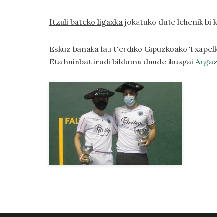
Itzuli bateko ligaxka
jokatuko dute lehenik bi 
Eskuz banaka lau t'erdiko Gipuzkoako Txapel
Eta hainbat irudi bilduma daude ikusgai
Argaz