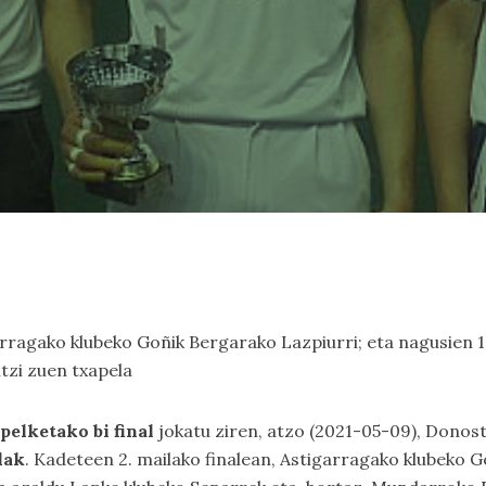
garragako klubeko Goñik Bergarako Lazpiurri; eta nagusien 1
tzi zuen txapela
elketako bi final
jokatu ziren, atzo (2021-05-09), Donosti
lak
. Kadeteen 2. mailako finalean, Astigarragako klubeko G