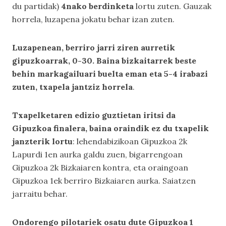
du partidak)
4nako berdinketa
lortu zuten. Gauzak
horrela, luzapena jokatu behar izan zuten.
Luzapenean, berriro jarri ziren aurretik
gipuzkoarrak, 0-30. Baina bizkaitarrek beste
behin markagailuari buelta eman eta 5-4 irabazi
zuten, txapela jantziz horrela
.
Txapelketaren edizio guztietan iritsi da
Gipuzkoa finalera, baina oraindik ez du txapelik
janzterik lortu
: lehendabizikoan Gipuzkoa 2k
Lapurdi 1en aurka galdu zuen, bigarrengoan
Gipuzkoa 2k Bizkaiaren kontra, eta oraingoan
Gipuzkoa 1ek berriro Bizkaiaren aurka. Saiatzen
jarraitu behar.
Ondorengo pilotariek osatu dute Gipuzkoa 1