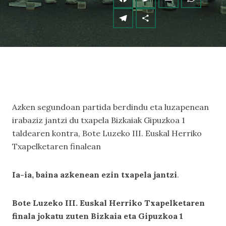
Azken segundoan partida berdindu eta luzapenean
irabaziz jantzi du txapela Bizkaiak Gipuzkoa 1
taldearen kontra, Bote Luzeko III. Euskal Herriko
Txapelketaren finalean
Ia-ia, baina azkenean ezin txapela jantzi
.
Bote Luzeko III. Euskal Herriko Txapelketaren
finala jokatu zuten Bizkaia eta Gipuzkoa 1