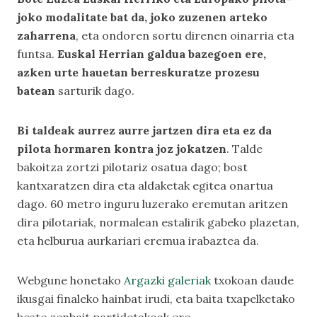
joko modalitate bat da, joko zuzenen arteko
zaharrena
, eta ondoren sortu direnen oinarria eta
funtsa.
Euskal Herrian galdua bazegoen ere,
azken urte hauetan berreskuratze prozesu
batean
sarturik dago.
Bi taldeak aurrez aurre jartzen dira eta ez da
pilota hormaren kontra joz jokatzen
. Talde
bakoitza zortzi pilotariz osatua dago; bost
kantxaratzen dira eta aldaketak egitea onartua
dago. 60 metro inguru luzerako eremutan aritzen
dira pilotariak, normalean estalirik gabeko plazetan,
eta helburua aurkariari eremua irabaztea da.
Webgune honetako
Argazki galeriak
txokoan daude
ikusgai finaleko hainbat irudi, eta baita txapelketako