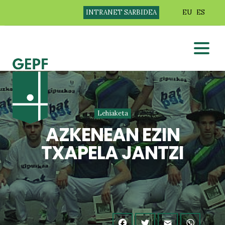
INTRANET SARBIDEA
EU
ES
Lehiaketa
AZKENEAN EZIN
TXAPELA JANTZI