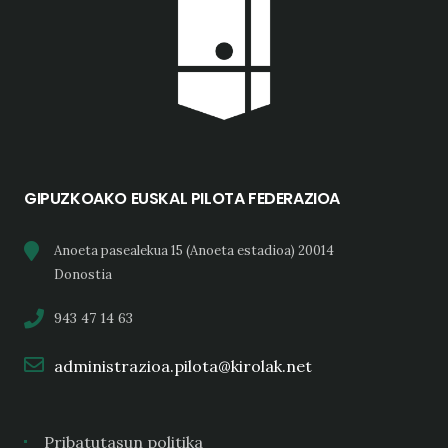
GIPUZKOAKO EUSKAL PILOTA FEDERAZIOA
Anoeta pasealekua 15 (Anoeta estadioa) 20014
Donostia
943 47 14 63
administrazioa.pilota@kirolak.net
Pribatutasun politika