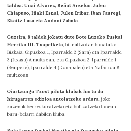
taldea: Unai Alvarez, Beñat Arzelus, Julen
Chiapuso, Iñaki Esnal, Julen Iribar, Iban Jauregi,
Ekaitz Lasa eta Andoni Zabala
.
Guztira, 8 taldek jokatu dute Bote Luzeko Euskal
Herriko III. Txapelketa
, bi multzotan banatuta:
Bizkaia, Gipuzkoa 1, Iparralde 2 (Sara) eta Iparralde
3 (Itxasu) A multzoan, eta Gipuzkoa 2, Iparralde 1
(Senpere), Iparralde 4 (Donapaleu) eta Nafarroa B
multzoan.
Oiartzungo Txost pilota klubak hartu du
hirugarren edizioa antolatzeko ardura
, joko
zuzenak berreskuratzeko eta bultzatzeko lanean
buru-belarri dabilen kluba.
Bote Luzea Euskal Herriko eta Europako pilota-