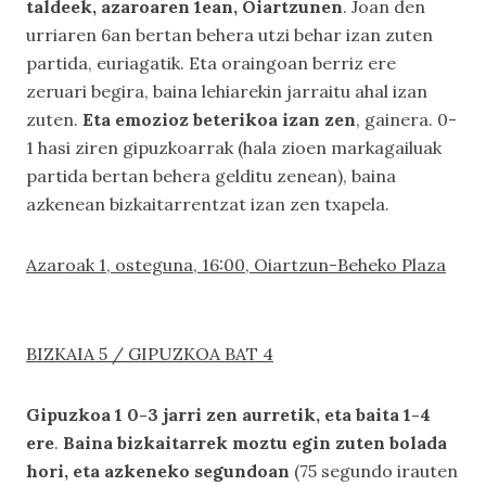
taldeek, azaroaren 1ean, Oiartzunen
. Joan den
urriaren 6an bertan behera utzi behar izan zuten
partida, euriagatik. Eta oraingoan berriz ere
zeruari begira, baina lehiarekin jarraitu ahal izan
zuten.
Eta emozioz beterikoa izan zen
, gainera. 0-
1 hasi ziren gipuzkoarrak (hala zioen markagailuak
partida bertan behera gelditu zenean), baina
azkenean bizkaitarrentzat izan zen txapela.
Azaroak 1, osteguna, 16:00, Oiartzun-Beheko Plaza
BIZKAIA 5 / GIPUZKOA BAT 4
Gipuzkoa 1 0-3 jarri zen aurretik, eta baita 1-4
ere
.
Baina bizkaitarrek moztu egin zuten bolada
hori, eta azkeneko segundoan
(75 segundo irauten