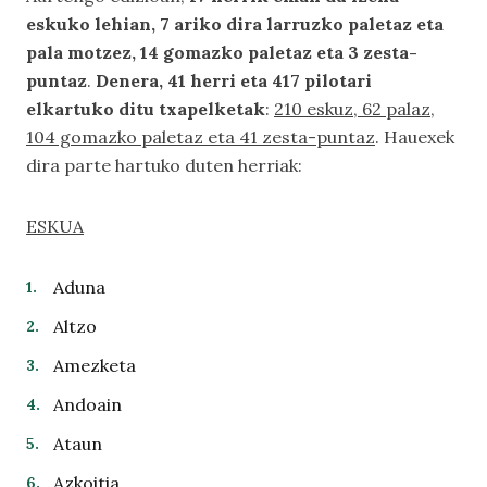
eskuko lehian, 7 ariko dira larruzko paletaz eta
pala motzez, 14 gomazko paletaz eta 3 zesta-
puntaz
.
Denera, 41 herri eta 417 pilotari
elkartuko ditu txapelketak
:
210 eskuz, 62 palaz,
104 gomazko paletaz eta 41 zesta-puntaz
. Hauexek
dira parte hartuko duten herriak:
ESKUA
Aduna
Altzo
Amezketa
Andoain
Ataun
Azkoitia