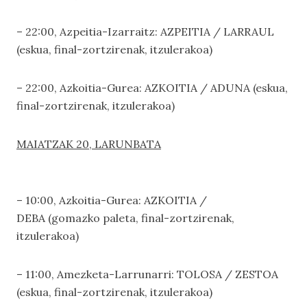
– 22:00, Azpeitia-Izarraitz: AZPEITIA / LARRAUL
(eskua, final-zortzirenak, itzulerakoa)
– 22:00, Azkoitia-Gurea: AZKOITIA / ADUNA (eskua,
final-zortzirenak, itzulerakoa)
MAIATZAK 20, LARUNBATA
– 10:00, Azkoitia-Gurea: AZKOITIA /
DEBA (gomazko paleta, final-zortzirenak,
itzulerakoa)
– 11:00, Amezketa-Larrunarri: TOLOSA / ZESTOA
(eskua, final-zortzirenak, itzulerakoa)