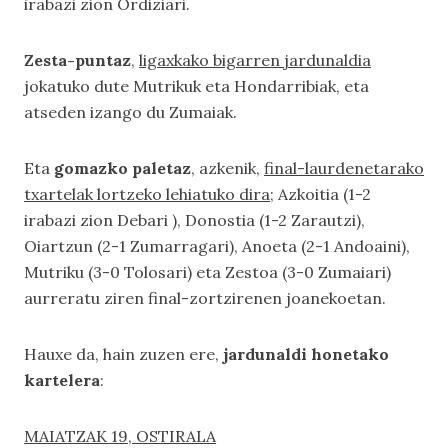
irabazi zion Ordiziari.
Zesta-puntaz
,
ligaxkako bigarren jardunaldia
jokatuko dute Mutrikuk eta Hondarribiak, eta
atseden izango du Zumaiak.
Eta
gomazko paletaz
, azkenik,
final-laurdenetarako
txartelak lortzeko lehiatuko dira
; Azkoitia (1-2
irabazi zion Debari ), Donostia (1-2 Zarautzi),
Oiartzun (2-1 Zumarragari), Anoeta (2-1 Andoaini),
Mutriku (3-0 Tolosari) eta Zestoa (3-0 Zumaiari)
aurreratu ziren final-zortzirenen joanekoetan.
Hauxe da, hain zuzen ere,
jardunaldi honetako
kartelera
:
MAIATZAK 19, OSTIRALA