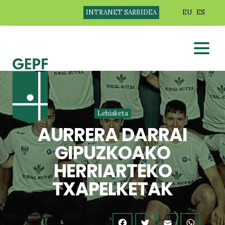
INTRANET SARBIDEA
EU
ES
Lehiaketa
AURRERA DARRAI
GIPUZKOAKO
HERRIARTEKO
TXAPELKETAK