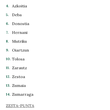
Azkoitia
Deba
Donostia
Hernani
Mutriku
Oiartzun
Tolosa
Zarautz
Zestoa
Zumaia
Zumarraga
ZESTA-PUNTA