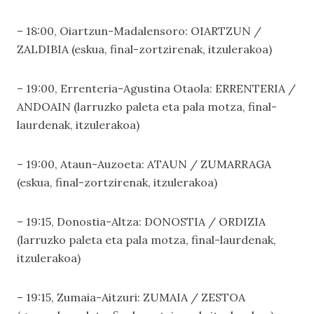
– 18:00, Oiartzun-Madalensoro: OIARTZUN /
ZALDIBIA (eskua, final-zortzirenak, itzulerakoa)
– 19:00, Errenteria-Agustina Otaola: ERRENTERIA /
ANDOAIN (larruzko paleta eta pala motza, final-
laurdenak, itzulerakoa)
– 19:00, Ataun-Auzoeta: ATAUN / ZUMARRAGA
(eskua, final-zortzirenak, itzulerakoa)
– 19:15, Donostia-Altza: DONOSTIA / ORDIZIA
(larruzko paleta eta pala motza, final-laurdenak,
itzulerakoa)
– 19:15, Zumaia-Aitzuri: ZUMAIA / ZESTOA