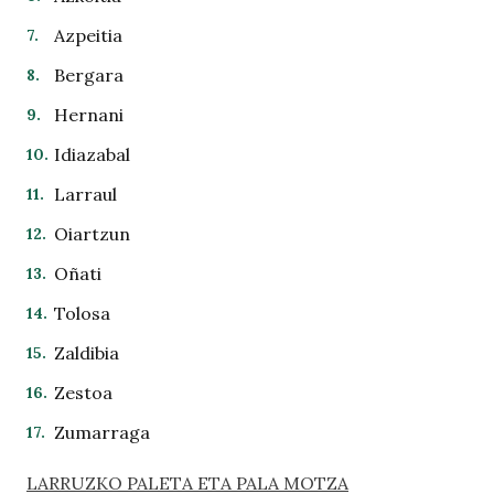
Azpeitia
Bergara
Hernani
Idiazabal
Larraul
Oiartzun
Oñati
Tolosa
Zaldibia
Zestoa
Zumarraga
LARRUZKO PALETA ETA PALA MOTZA