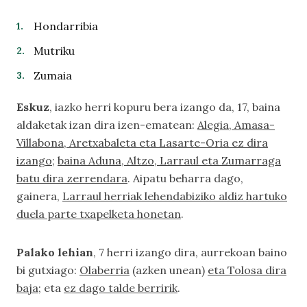
Hondarribia
Mutriku
Zumaia
Eskuz
, iazko herri kopuru bera izango da, 17, baina
aldaketak izan dira izen-ematean:
Alegia, Amasa-
Villabona, Aretxabaleta eta Lasarte-Oria ez dira
izango
;
baina Aduna, Altzo, Larraul eta Zumarraga
batu dira zerrendara
. Aipatu beharra dago,
gainera,
Larraul herriak lehendabiziko aldiz hartuko
duela parte txapelketa honetan
.
Palako lehian
, 7 herri izango dira, aurrekoan baino
bi gutxiago:
Olaberria
(azken unean)
eta Tolosa dira
baja
; eta
ez dago talde berririk
.