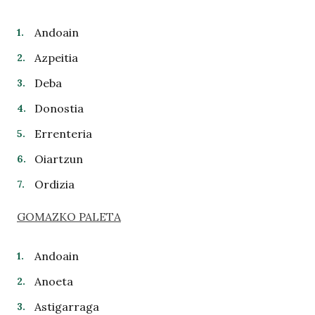
Andoain
Azpeitia
Deba
Donostia
Errenteria
Oiartzun
Ordizia
GOMAZKO PALETA
Andoain
Anoeta
Astigarraga