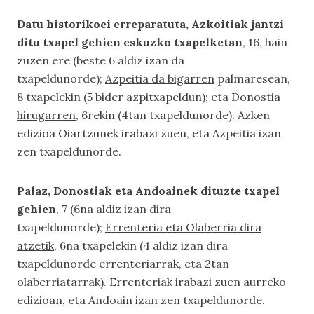
Datu historikoei erreparatuta, Azkoitiak jantzi
ditu txapel gehien eskuzko txapelketan
, 16, hain
zuzen ere (beste 6 aldiz izan da
txapeldunorde);
Azpeitia da bigarren
palmaresean,
8 txapelekin (5 bider azpitxapeldun); eta
Donostia
hirugarren
, 6rekin (4tan txapeldunorde). Azken
edizioa Oiartzunek irabazi zuen, eta Azpeitia izan
zen txapeldunorde.
Palaz, Donostiak eta Andoainek dituzte txapel
gehien
, 7 (6na aldiz izan dira
txapeldunorde);
Errenteria eta Olaberria dira
atzetik
, 6na txapelekin (4 aldiz izan dira
txapeldunorde errenteriarrak, eta 2tan
olaberriatarrak). Errenteriak irabazi zuen aurreko
edizioan, eta Andoain izan zen txapeldunorde.