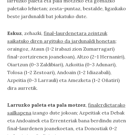
larruzko paleta eta pala motzeko eta gomazko
paletako lehietan; zesta-puntaz, bestalde, ligaxkako
beste jardunaldi bat jokatuko dute.
Eskuz
, zehazki,
final-laurdenetara zeintzuk
saikatuko diren argituko da jardunaldi honetan
;
oraingoz, Ataun (1-2 irabazi zion Zumarragari)
final-zortzirenen joanekoan), Altzo (2-1 Hernaniri),
Oiartzun (0-3 Zaldibiari), Azkoitia (0-3 Adunari),
Tolosa (1-2 Zestoari), Andoain (1-2 Idiazabali),
Azpeitia (0-3 Larrauli) eta Amezketa (1-2 Oñatiri)
dira aurretik.
Larruzko paleta eta pala motzez
,
finalerdietarako
sailkapena
izango dute jokoan; Azpeitiak eta Debak
eta Andoainek eta Errenteriak bana berdindu zuten
final-laurdenen joanekoetan, eta Donostiak 0-2