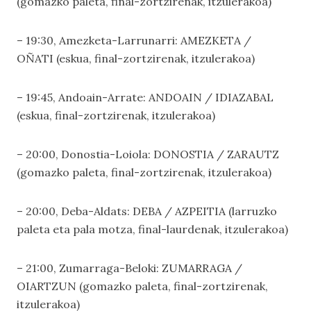
(gomazko paleta, final-zortzirenak, itzulerakoa)
– 19:30, Amezketa-Larrunarri: AMEZKETA /
OÑATI (eskua, final-zortzirenak, itzulerakoa)
– 19:45, Andoain-Arrate: ANDOAIN / IDIAZABAL
(eskua, final-zortzirenak, itzulerakoa)
– 20:00, Donostia-Loiola: DONOSTIA / ZARAUTZ
(gomazko paleta, final-zortzirenak, itzulerakoa)
– 20:00, Deba-Aldats: DEBA / AZPEITIA (larruzko
paleta eta pala motza, final-laurdenak, itzulerakoa)
– 21:00, Zumarraga-Beloki: ZUMARRAGA /
OIARTZUN (gomazko paleta, final-zortzirenak,
itzulerakoa)