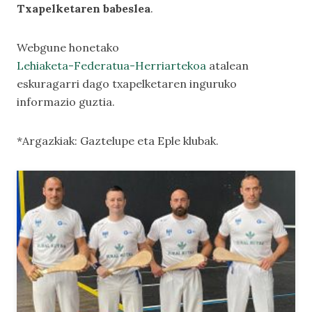
Txapelketaren babeslea
.
Webgune honetako
Lehiaketa-Federatua-Herriartekoa
atalean
eskuragarri dago txapelketaren inguruko
informazio guztia.
*Argazkiak: Gaztelupe eta Eple klubak.