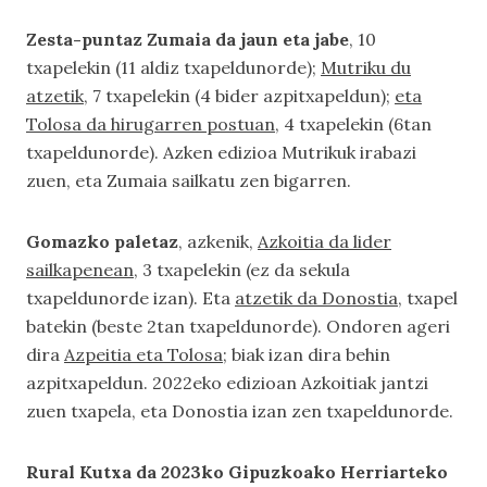
Zesta-puntaz Zumaia da jaun eta jabe
, 10
txapelekin (11 aldiz txapeldunorde);
Mutriku du
atzetik
, 7 txapelekin (4 bider azpitxapeldun);
eta
Tolosa da hirugarren postuan
, 4 txapelekin (6tan
txapeldunorde). Azken edizioa Mutrikuk irabazi
zuen, eta Zumaia sailkatu zen bigarren.
Gomazko paletaz
, azkenik,
Azkoitia da lider
sailkapenean
, 3 txapelekin (ez da sekula
txapeldunorde izan). Eta
atzetik da Donostia
, txapel
batekin (beste 2tan txapeldunorde). Ondoren ageri
dira
Azpeitia eta Tolosa
; biak izan dira behin
azpitxapeldun. 2022eko edizioan Azkoitiak jantzi
zuen txapela, eta Donostia izan zen txapeldunorde.
Rural Kutxa da 2023ko Gipuzkoako Herriarteko