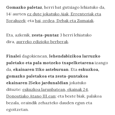
Gomazko paletaz
, herri bat gutxiago lehiatuko da,
14: aurten
ez dute jokatuko Aiak, Errenteriak eta
Soraluzek
; eta
bai, ordea, Debak eta Zumaiak
.
Eta, azkenik,
zesta-puntaz
3 herri lehiatuko
dira,
aurreko edizioko berberak
.
Finalei
dagokienean,
lehendabizikoa larruzko
paletako eta pala motzeko txapelketarena
izango
da,
ekainaren 11ko asteburuan
. Eta
eskuzkoa,
gomazko paletakoa eta zesta-puntakoa
ekainaren 25eko jardunaldian
jokatuko
dituzte:
eskuzkoa larunbatean, ekainak 24,
Donostiako Atano III.ean
; eta beste biak, palakoa
bezala, oraindik zehazteko dauden egun eta
egoitzetan.