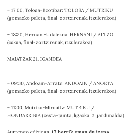
– 17:00, Tolosa-Beotibar: TOLOSA / MUTRIKU
(gomazko paleta, final-zortzirenak, itzulerakoa)
– 18:30, Hernani-Udalekoa: HERNANI / ALTZO
(eskua, final-zortzirenak, itzulerakoa)
MAIATZAK 21, IGANDEA
– 09:30, Andoain-Arrate: ANDOAIN / ANOETA
(gomazko paleta, final-zortzirenak, itzulerakoa)
– 11:00, Mutriku-Miruaitz: MUTRIKU /
HONDARRIBIA (zesta-punta, ligaxka, 2. jardunaldia)
Aurtengo edizioan,
17 herrik eman du izena