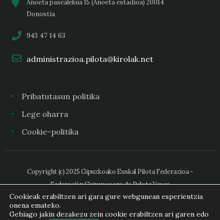
Anoeta pasealekua 15 (Anoeta estadioa) 20014
Donostia
943 47 14 63
administrazioa.pilota@kirolak.net
Pribatutasun politika
Lege oharra
Cookie-politika
Copyright (c) 2025 Gipuzkoako Euskal Pilota Federazioa -
Federación Guipuzcoana de Pelota Vasca
Cookieak erabiltzen ari gara gure webgunean esperientzia
onena emateko.
Gehiago jakin dezakezu zein cookie erabiltzen ari garen edo