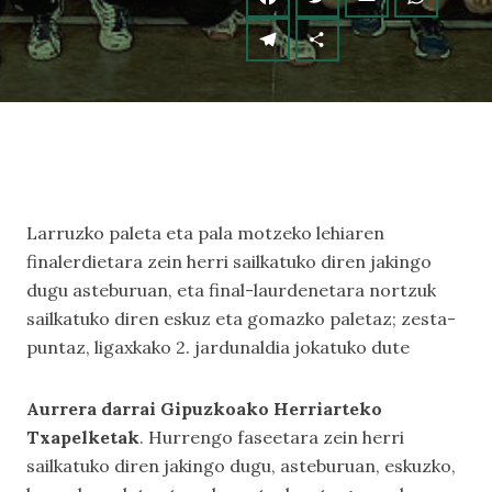
Larruzko paleta eta pala motzeko lehiaren
finalerdietara zein herri sailkatuko diren jakingo
dugu asteburuan, eta final-laurdenetara nortzuk
sailkatuko diren eskuz eta gomazko paletaz; zesta-
puntaz, ligaxkako 2. jardunaldia jokatuko dute
Aurrera darrai Gipuzkoako Herriarteko
Txapelketak
. Hurrengo faseetara zein herri
sailkatuko diren jakingo dugu, asteburuan, eskuzko,