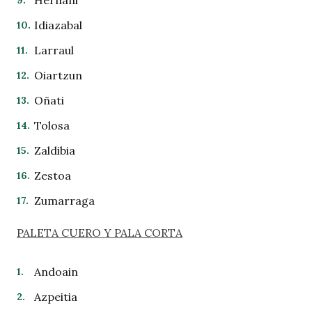
Hernani
Idiazabal
Larraul
Oiartzun
Oñati
Tolosa
Zaldibia
Zestoa
Zumarraga
PALETA CUERO Y PALA CORT
A
Andoain
Azpeitia