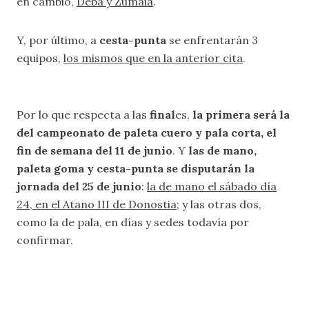
en cambio,
Deba y Zumaia
.
Y, por último, a
cesta-punta
se enfrentarán 3
equipos,
los mismos que en la anterior cita
.
Por lo que respecta a las
final
es,
la primera será la
del campeonato de paleta cuero y pala corta, el
fin de semana del 11 de junio
. Y
las de mano,
paleta goma y cesta-punta se disputarán la
jornada del 25 de junio
:
la de mano el sábado día
24, en el Atano III de Donostia
; y las otras dos,
como la de pala, en días y sedes todavía por
confirmar.