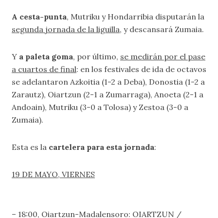
A cesta-punta
, Mutriku y Hondarribia disputarán la
segunda jornada de la liguilla
, y descansará Zumaia.
Y
a paleta goma
, por último,
se medirán por el pase
a cuartos de final
: en los festivales de ida de octavos
se adelantaron Azkoitia (1-2 a Deba), Donostia (1-2 a
Zarautz), Oiartzun (2-1 a Zumarraga), Anoeta (2-1 a
Andoain), Mutriku (3-0 a Tolosa) y Zestoa (3-0 a
Zumaia).
Esta es la
cartelera para esta jornada
:
19 DE MAYO, VIERNES
– 18:00, Oiartzun-Madalensoro: OIARTZUN /