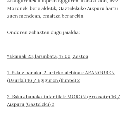
Arangurenek Ilunpeko Egigureni irabazi zion, 16-2;
Moronek, bere aldetik, Gaztelekuko Aizpuru hartu
zuen mendean, emaitza berarekin.
Ondoren zehazten dugu jaialdia:
*Ekainak 23, larunbata, 17:00, Zestoa
1. Eskuz banaka, 2. urteko alebinak: ARANGUREN
(Usurbil) 16 / Egiguren (Ilunpe) 2
2. Eskuz banaka, infantilak: MORON (Arrasate) 16 /
Aizpuru (Gazteleku) 2