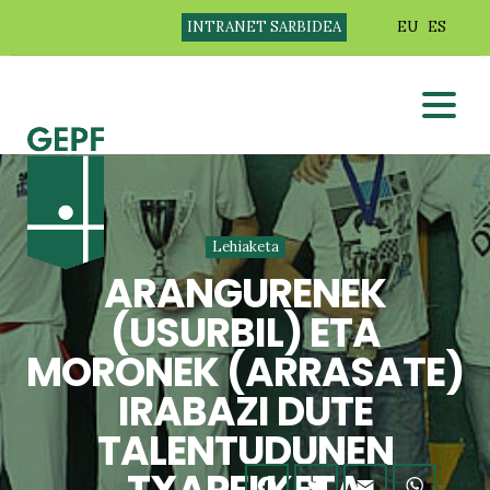
INTRANET SARBIDEA
EU
ES
Lehiaketa
ARANGURENEK
(USURBIL) ETA
MORONEK (ARRASATE)
IRABAZI DUTE
TALENTUDUNEN