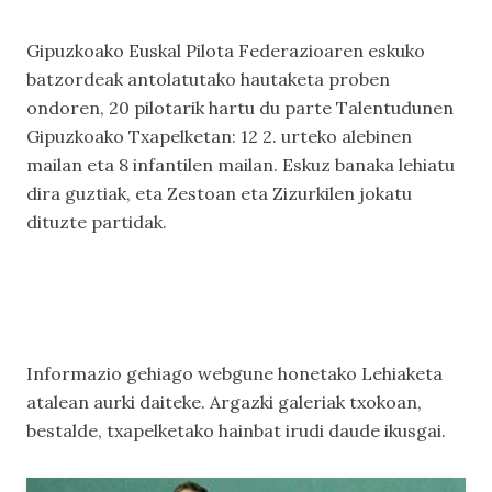
Gipuzkoako Euskal Pilota Federazioaren eskuko
batzordeak antolatutako hautaketa proben
ondoren, 20 pilotarik hartu du parte Talentudunen
Gipuzkoako Txapelketan: 12 2. urteko alebinen
mailan eta 8 infantilen mailan. Eskuz banaka lehiatu
dira guztiak, eta Zestoan eta Zizurkilen jokatu
dituzte partidak.
Informazio gehiago webgune honetako
Lehiaketa
atalean aurki daiteke.
Argazki galeriak
txokoan,
bestalde, txapelketako hainbat irudi daude ikusgai.