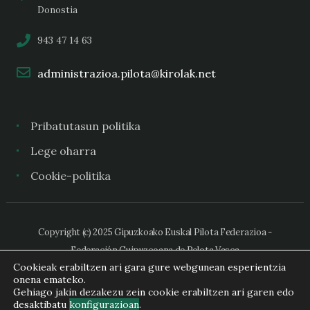
Donostia
943 47 14 63
administrazioa.pilota@kirolak.net
Pribatutasun politika
Lege oharra
Cookie-politika
Copyright (c) 2025 Gipuzkoako Euskal Pilota Federazioa -
Federación Guipuzcoana de Pelota Vasca
Cookieak erabiltzen ari gara gure webgunean esperientzia
onena emateko.
Gehiago jakin dezakezu zein cookie erabiltzen ari garen edo
desaktibatu
konfigurazioan
.