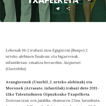
TXAPELKETA
Lehenak 16-2 irabazi zion Egigureni (Ilunpe) 2.
urteko alebinen finalean; eta bigarrenak,
infantiletan, emaitza berarekin, Aizpururi
(Gazteleku)
Arangurenek (Usurbil, 2. urteko alebinak) eta
Moronek (Arrasate, infantilak) irabazi dute 2011-
12ko Talentudunen Gipuzkoako Txapelketa
.
Zestoan izan zen jaialdia, ekainaren 23an, larunbata.