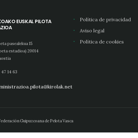
Política de privacidad
KOAKO EUSKAL PILOTA
AZIOA
Aviso legal
Política de cookies
eta pasealekua 15
oeta estadioa) 20014
ostia
 47 14 63
inistrazioa.pilota@kirolak.net
 Federación Guipuzcoana de Pelota Vasca