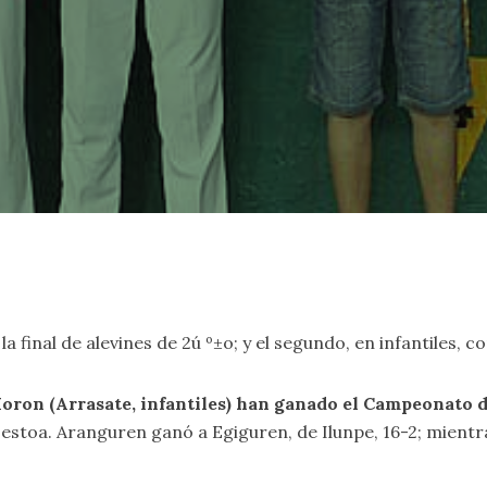
a final de alevines de 2ú º±o; y el segundo, en infantiles, c
Moron (Arrasate, infantiles) han ganado el Campeonato 
 Zestoa. Aranguren ganó a Egiguren, de Ilunpe, 16-2; mient