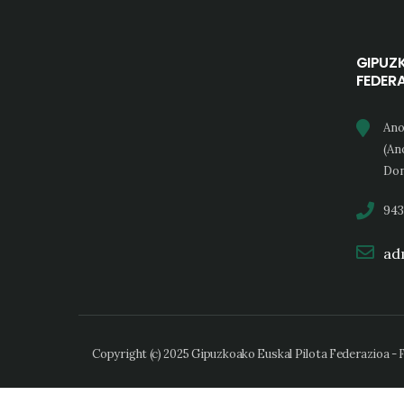
GIPUZ
FEDER
Ano
(An
Don
943
adm
Copyright (c) 2025 Gipuzkoako Euskal Pilota Federazioa -