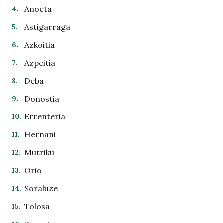
Anoeta
Astigarraga
Azkoitia
Azpeitia
Deba
Donostia
Errenteria
Hernani
Mutriku
Orio
Soraluze
Tolosa