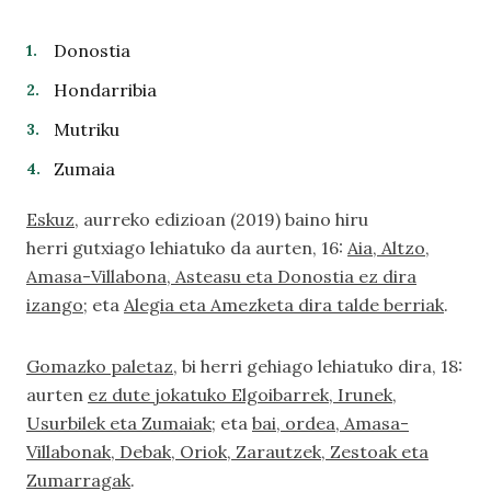
Donostia
Hondarribia
Mutriku
Zumaia
Eskuz
, aurreko edizioan (2019) baino hiru
herri gutxiago lehiatuko da aurten, 16:
Aia, Altzo,
Amasa-Villabona, Asteasu eta Donostia ez dira
izango
; eta
Alegia eta Amezketa dira talde berriak
.
Gomazko paletaz
, bi herri gehiago lehiatuko dira, 18:
aurten
ez dute jokatuko Elgoibarrek, Irunek,
Usurbilek eta Zumaiak
; eta
bai, ordea, Amasa-
Villabonak, Debak, Oriok, Zarautzek, Zestoak eta
Zumarragak
.