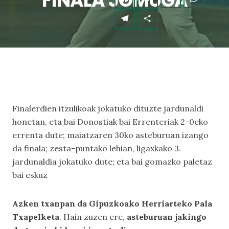
FINALA JOMUGA
Finalerdien itzulikoak jokatuko dituzte jardunaldi
honetan, eta bai Donostiak bai Errenteriak 2-0eko
errenta dute; maiatzaren 30ko asteburuan izango
da finala; zesta-puntako lehian, ligaxkako 3.
jardunaldia jokatuko dute; eta bai gomazko paletaz
bai eskuz
Azken txanpan da Gipuzkoako Herriarteko Pala
Txapelketa
. Hain zuzen ere,
asteburuan jakingo