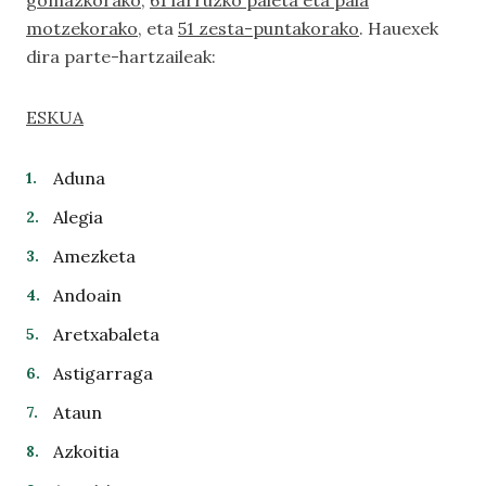
gomazkorako
,
61 larruzko paleta eta pala
motzekorako
, eta
51 zesta-puntakorako
. Hauexek
dira parte-hartzaileak:
ESKUA
Aduna
Alegia
Amezketa
Andoain
Aretxabaleta
Astigarraga
Ataun
Azkoitia