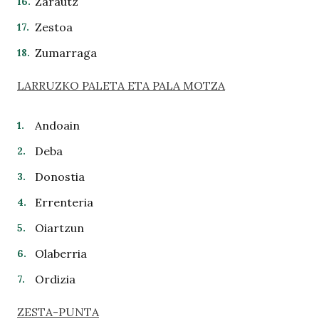
Zarautz
Zestoa
Zumarraga
LARRUZKO PALETA ETA PALA MOTZA
Andoain
Deba
Donostia
Errenteria
Oiartzun
Olaberria
Ordizia
ZESTA-PUNTA