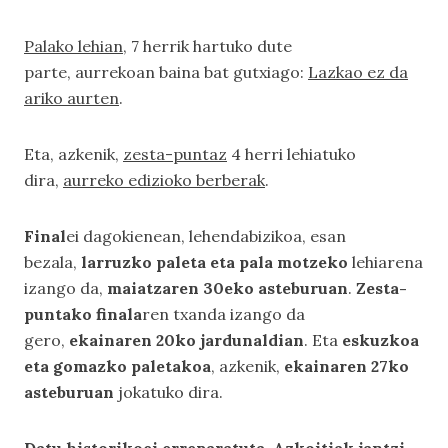
Palako lehian
, 7 herrik hartuko dute
parte, aurrekoan baina bat gutxiago:
Lazkao ez da
ariko aurten
.
Eta, azkenik,
zesta-puntaz
4 herri lehiatuko
dira,
aurreko edizioko berberak
.
Final
ei dagokienean, lehendabizikoa, esan
bezala,
larruzko paleta eta pala motzeko
lehiarena
izango da,
maiatzaren 30eko asteburuan
.
Zesta-
puntako finala
ren txanda izango da
gero,
ekainaren 20ko jardunaldian
. Eta
eskuzkoa
eta gomazko paletakoa
, azkenik,
ekainaren 27ko
asteburuan
jokatuko dira.