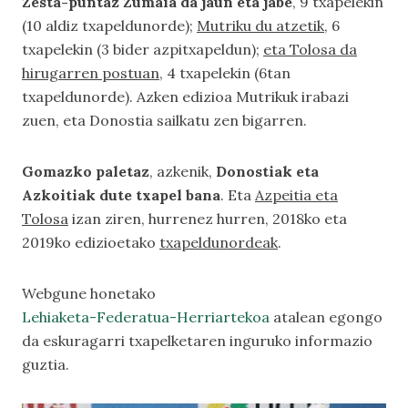
Zesta-puntaz Zumaia da jaun eta jabe
, 9 txapelekin
(10 aldiz txapeldunorde);
Mutriku du atzetik
, 6
txapelekin (3 bider azpitxapeldun);
eta Tolosa da
hirugarren postuan
, 4 txapelekin (6tan
txapeldunorde). Azken edizioa Mutrikuk irabazi
zuen, eta Donostia sailkatu zen bigarren.
Gomazko paletaz
, azkenik,
Donostiak eta
Azkoitiak dute txapel bana
. Eta
Azpeitia eta
Tolosa
izan ziren, hurrenez hurren, 2018ko eta
2019ko edizioetako
txapeldunordeak
.
Webgune honetako
Lehiaketa-Federatua-Herriartekoa
atalean egongo
da eskuragarri txapelketaren inguruko informazio
guztia.