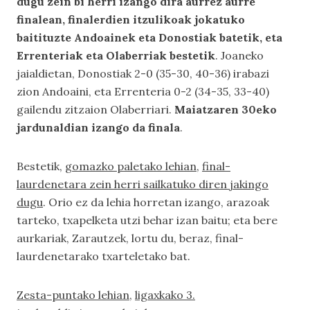
dugu zein bi herri izango dira aurrez aurre
finalean, finalerdien itzulikoak jokatuko
baitituzte Andoainek eta Donostiak batetik, eta
Errenteriak eta Olaberriak bestetik
. Joaneko
jaialdietan, Donostiak 2-0 (35-30, 40-36) irabazi
zion Andoaini, eta Errenteria 0-2 (34-35, 33-40)
gailendu zitzaion Olaberriari.
Maiatzaren 30eko
jardunaldian izango da finala
.
Bestetik,
gomazko paletako lehian
,
final-
laurdenetara zein herri sailkatuko diren jakingo
dugu
. Orio ez da lehia horretan izango, arazoak
tarteko, txapelketa utzi behar izan baitu; eta bere
aurkariak, Zarautzek, lortu du, beraz, final-
laurdenetarako txarteletako bat.
Zesta-puntako lehian
,
ligaxkako 3.