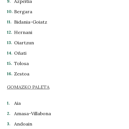
Azpeitia
Bergara
Bidania-Goiatz
Hernani
Oiartzun
Oñati
Tolosa
Zestoa
GOMAZKO PALETA
Aia
Amasa-Villabona
Andoain