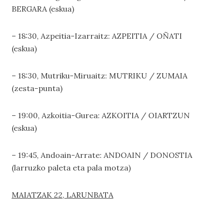
BERGARA (eskua)
– 18:30, Azpeitia-Izarraitz: AZPEITIA / OÑATI
(eskua)
– 18:30, Mutriku-Miruaitz: MUTRIKU / ZUMAIA
(zesta-punta)
– 19:00, Azkoitia-Gurea: AZKOITIA / OIARTZUN
(eskua)
– 19:45, Andoain-Arrate: ANDOAIN / DONOSTIA
(larruzko paleta eta pala motza)
MAIATZAK 22, LARUNBATA