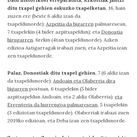
Datu historikoei erreparatuta, Azkoitiak jantzi
ditu txapel gehien eskuzko txapelketan
, 16, hain
zuzen ere (beste 6 aldiz izan da
txapeldunorde);
Azpeitia da bigarren
palmaresean,
7 txapelekin (4 bider azpitxapeldun); eta
Donostia
hirugarren
, 6rekin (4tan txapeldunorde). Azken
edizioa Astigarragak irabazi zuen, eta Azpeitia izan
zen txapeldunorde.
Palaz, Donostiak ditu txapel gehien
, 7 (6 aldiz izan
da txapeldunorde);
Andoain eta Olaberria dira
bigarren
postuan, 6 txapelekin (5 bider
azpitxapeldun Andoain, eta 2 aldiz Olaberria);
eta
Errenteria da hurrengoa palmaresean
, 5 txapelekin
(3 ediziotan txapeldunorde). Olaberriak irabazi zuen
2019ko edizioan, eta Deba izan zen txapeldunorde.