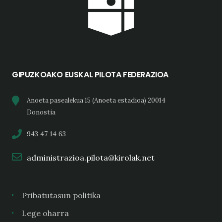
GIPUZKOAKO EUSKAL PILOTA FEDERAZIOA
Anoeta pasealekua 15 (Anoeta estadioa) 20014
Donostia
943 47 14 63
administrazioa.pilota@kirolak.net
Pribatutasun politika
Lege oharra