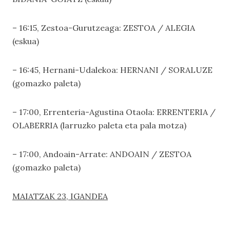
– 16:15, Zestoa-Gurutzeaga: ZESTOA / ALEGIA
(eskua)
– 16:45, Hernani-Udalekoa: HERNANI / SORALUZE
(gomazko paleta)
– 17:00, Errenteria-Agustina Otaola: ERRENTERIA /
OLABERRIA (larruzko paleta eta pala motza)
– 17:00, Andoain-Arrate: ANDOAIN / ZESTOA
(gomazko paleta)
MAIATZAK 23, IGANDEA