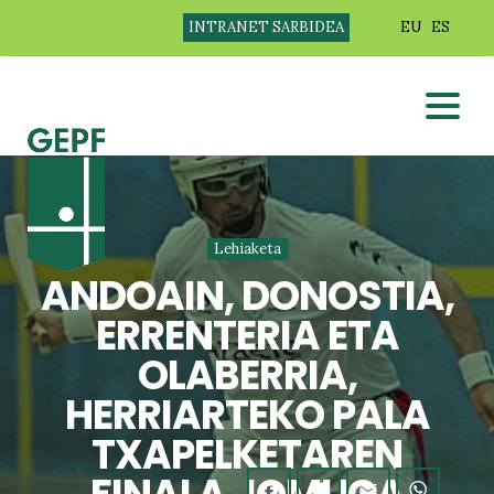
INTRANET SARBIDEA
EU
ES
Lehiaketa
ANDOAIN, DONOSTIA,
ERRENTERIA ETA
OLABERRIA,
HERRIARTEKO PALA
TXAPELKETAREN