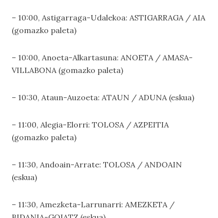
– 10:00, Astigarraga-Udalekoa: ASTIGARRAGA / AIA 
(gomazko paleta)
– 10:00, Anoeta-Alkartasuna: ANOETA / AMASA-
VILLABONA (gomazko paleta)
– 10:30, Ataun-Auzoeta: ATAUN / ADUNA (eskua)
– 11:00, Alegia-Elorri: TOLOSA / AZPEITIA
(gomazko paleta)
– 11:30, Andoain-Arrate: TOLOSA / ANDOAIN
(eskua)
– 11:30, Amezketa-Larrunarri: AMEZKETA /
BIDANIA-GOIATZ (eskua)