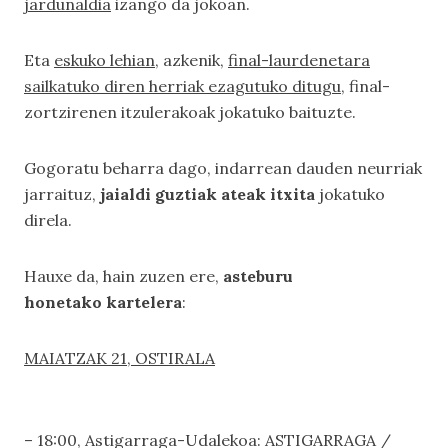
jardunaldia
izango da jokoan.
Eta
eskuko lehian
, azkenik,
final-laurdenetara
sailkatuko diren herriak ezagutuko ditugu
, final-
zortzirenen itzulerakoak jokatuko baituzte.
Gogoratu beharra dago, indarrean dauden neurriak
jarraituz,
jaialdi guztiak ateak itxita
jokatuko
direla.
Hauxe da, hain zuzen ere,
asteburu
honetako kartelera
:
MAIATZAK 21, OSTIRALA
– 18:00, Astigarraga-Udalekoa: ASTIGARRAGA /