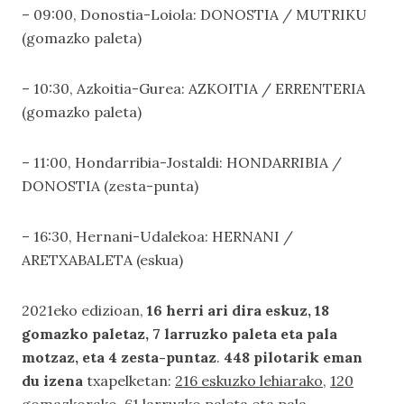
– 09:00, Donostia-Loiola: DONOSTIA / MUTRIKU 
(gomazko paleta)
– 10:30, Azkoitia-Gurea: AZKOITIA / ERRENTERIA
(gomazko paleta)
– 11:00, Hondarribia-Jostaldi: 
HONDARRIBIA /
DONOSTIA (zesta-punta)
– 16:30, Hernani-Udalekoa: HERNANI /
ARETXABALETA (eskua)
2021eko edizioan,
16 herri ari dira eskuz, 18
gomazko paletaz, 7 larruzko paleta eta pala
motzaz, eta 4 zesta-puntaz
.
448 pilotarik eman
du izena
txapelketan:
216 eskuzko lehiarako
,
120