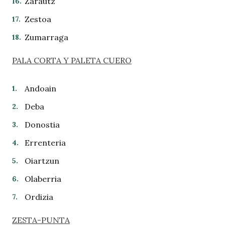
Zarautz
Zestoa
Zumarraga
P
ALA CORTA Y PALETA CUER
O
Andoain
Deba
Donostia
Errenteria
Oiartzun
Olaberria
Ordizia
ZESTA-PUNTA