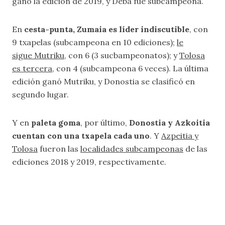
ganó la edición de 2019, y Deba fue subcampeona.
En
cesta-punta, Zumaia es líder indiscutible
, con
9 txapelas (subcampeona en 10 ediciones);
le
sigue Mutriku
, con 6 (3 sucbampeonatos); y
Tolosa
es tercera
, con 4 (subcampeona 6 veces). La última
edición ganó Mutriku, y Donostia se clasificó en
segundo lugar.
Y en
paleta goma
, por último,
Donostia y Azkoitia
cuentan con una txapela cada uno
. Y
Azpeitia y
Tolosa
fueron las
localidades subcampeonas
de las
ediciones 2018 y 2019, respectivamente.