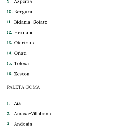
Azpeitia
Bergara
Bidania-Goiatz
Hernani
Oiartzun
Oñati
Tolosa
Zestoa
PALETA GOM
A
Aia
Amasa-Villabona
Andoain