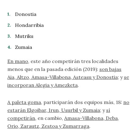
Donostia
Hondarribia
Mutriku
Zumaia
En mano
, este año competirán tres localidades
menos que en la pasada edición (2019):
son bajas
Aia, Altzo, Amasa-Villabona, Asteasu y Donostia
; y
se
incorporan Alegia y Amezketa
.
A paleta goma
, participarán dos equipos más, 18:
no
estarán Elgoibar, Irun, Usurbil y Zumaia
; y
sí
competirán
, en cambio,
Amasa-Villabona, Deba,
Orio, Zarautz, Zestoa y Zumarraga
.