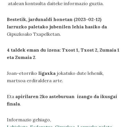
atalean kontsulta daiteke informazio guztia.
Bestetik, jardunaldi honetan (2023-02-12)
larruzko paletako jubenilen lehia hasiko da
Gipuzkoako Txapelketan.
4 taldek eman du izena: Txost 1, Txost 2, Zumaia 1
eta Zumaia 2
.
Joan-etorriko
ligaxka
jokatuko dute lehenik,
martxoa erdiraldera arte.
Eta
apirilaren 2ko asteburuan izango da ikusgai
finala
.
Informazio gehiago,