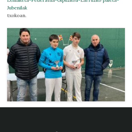
Lehiaketa-Federatua-Gipuzkoa-Larruzko paleta-
Jubenilak
txokoan.