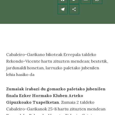
Cabaleiro-Garikano bikoteak Errepala taldeko
Rekondo-Vicente hartu zituzten mendean; bestetik,
jardunaldi honetan, larruzko paletako jubenilen
lehia hasiko da
Zumaiak irabazi du gomazko paletako jubenilen
finala Ezker Hormako Kluben Arteko
Gipuzkoako Txapelketan
. Zumaia 2 taldeko
Cabaleiro-Garikanok 25-8 hartu zituzten mendean