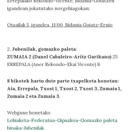
Errepalako Rekondo-Vicente, Bidania-Goiatzen
igandean jokatutako norgehiagokan:
Otsailak 5, igandea, 11:00, Bidania Goiatz-Ernio
2.
Jubenilak, gomazko paleta
:
ZUMAIA 2 (Danel Cabaleiro-Aritz Garikano)
25
ERREPALA (Aner Rekondo-Ekai Vicente) 8
8 bikotek hartu dute parte txapelketa honetan:
Aia, Errepala, Txost 1, Txost 2, Txost 3, Zumaia 1,
Zumaia 2 eta Zumaia 3
.
Webgune honetako
Lehiaketa-Federatua-Gipuzkoa-Gomazko paleta
binaka-Jubenilak