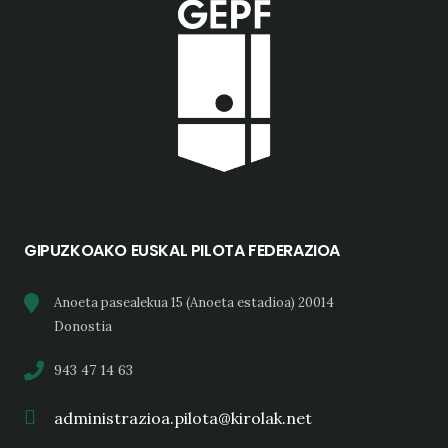
GIPUZKOAKO EUSKAL PILOTA FEDERAZIOA
Anoeta pasealekua 15 (Anoeta estadioa) 20014
Donostia
943 47 14 63
administrazioa.pilota@kirolak.net