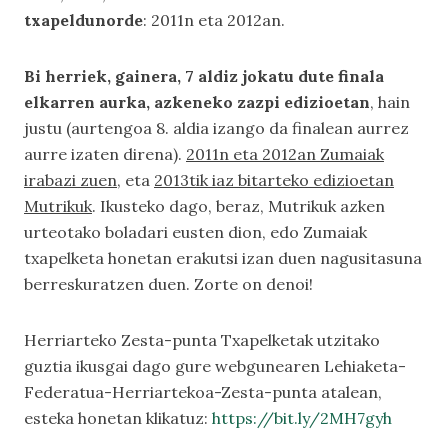
txapeldunorde
: 2011n eta 2012an.
Bi herriek, gainera, 7 aldiz jokatu dute finala
elkarren aurka, azkeneko zazpi edizioetan
, hain
justu (aurtengoa 8. aldia izango da finalean aurrez
aurre izaten direna).
2011n eta 2012an Zumaiak
irabazi zuen
, eta
2013tik iaz bitarteko edizioetan
Mutrikuk
. Ikusteko dago, beraz, Mutrikuk azken
urteotako boladari eusten dion, edo Zumaiak
txapelketa honetan erakutsi izan duen nagusitasuna
berreskuratzen duen. Zorte on denoi!
Herriarteko Zesta-punta Txapelketak utzitako
guztia ikusgai dago gure webgunearen
Lehiaketa-
Federatua-Herriartekoa-Zesta-punta
atalean,
esteka honetan klikatuz:
https://bit.ly/2MH7gyh