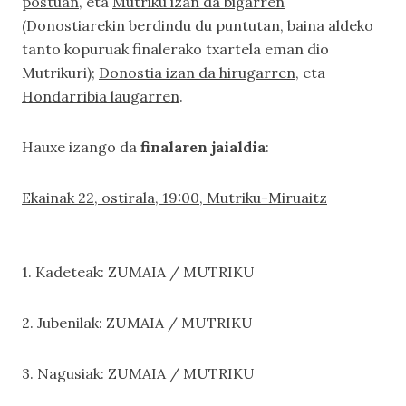
postuan
, eta
Mutriku izan da bigarren
(Donostiarekin berdindu du puntutan, baina aldeko
tanto kopuruak finalerako txartela eman dio
Mutrikuri);
Donostia izan da hirugarren
, eta
Hondarribia laugarren
.
Hauxe izango da
finalaren jaialdia
:
Ekainak 22, ostirala, 19:00, Mutriku-Miruaitz
1. Kadeteak: ZUMAIA / MUTRIKU
2. Jubenilak: ZUMAIA / MUTRIKU
3. Nagusiak: ZUMAIA / MUTRIKU