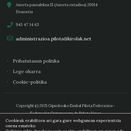
Anoeta pasealekua 15 (Anoeta estadioa) 20014
Donostia
943 47 14 63
administrazioa.pilota@kirolak.net
Pribatutasun politika
Lege oharra
Cookie-politika
Copyright (c) 2025 Gipuzkoako Euskal Pilota Federazioa -
Federación Guipuzcoana de Pelota Vasca
Cookieak erabiltzen ari gara gure webgunean esperientzia
onena emateko.