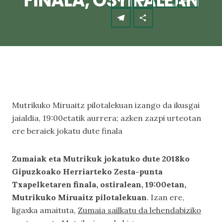
FINALA, OSTIRALEAN
Mutrikuko Miruaitz pilotalekuan izango da ikusgai
jaialdia, 19:00etatik aurrera; azken zazpi urteotan
ere beraiek jokatu dute finala
Zumaiak eta Mutrikuk jokatuko dute 2018ko
Gipuzkoako Herriarteko Zesta-punta
Txapelketaren finala, ostiralean, 19:00etan,
Mutrikuko Miruaitz pilotalekuan
. Izan ere,
ligaxka amaituta,
Zumaia sailkatu da lehendabiziko