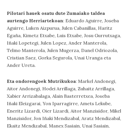
Pilotari hauek osatu dute Zumaiako taldea
aurtengo Herriartekoan
: Eduardo Aguirre, Joseba
Aguirre, Luken Aizpurua, Julen Cabanillas, Haritz
Egaña, Kimetz Etxabe, Luis Etxabe, Josu Gurrutxaga,
Iñaki Lopetegi, Julen Lopez, Ander Manterola,
Telmo Manterola, Julen Mugerza, Danel Odriozola,
Cristian Saez, Gorka Segurola, Unai Uranga eta
Ander Ureta.
Eta ondorengoek Mutrikukoa
: Markel Andonegi,
Aitor Andonegi, Hodei Arrillaga, Zuhaitz Arrillaga,
Xabier Arrizabalaga, Alain Basterretxea, Joseba
Iñaki Eleizgarai, Yon Iparragirre, Amets Lekube,
Eneritz Lizardi, Oier Lizardi, Aitor Manzisidor, Mikel
Manzisidor, Jon Iñaki Mendizabal, Aratz Mendizabal,
Ekaitz Mendizabal, Manex Sasiain, Unai Sasiain,