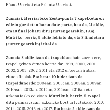
Eñaut Urreisti eta Erlantz Urreisti.
Zumaiak Herriarteko Zesta-punta Txapelketaren
edizio guztietan hartu dute parte, hau da, 21 aldiz,
eta 18 final jokatu ditu (aurtengoarekin, 19.a)
.
Mutriku
, berriz,
9 aldiz lehiatu da, eta 8 finaletara
(aurtengoarekin) iritsi da
.
Zumaia 8 aldiz izan da txapeldun
; hain zuzen ere,
txapel gehien dituen herria da: 1999, 2000, 2001,
2002, 2003, 2007, 2011 eta 2012 urteetan irabazi
zituen finalak.
Eta beste 10 bider izan da
txapeldunorde
: 2004an, 2005ean, 2008an, 2009an,
2010ean, 2013an, 2014an, 2015ean, 2016an eta
azkena iazko edizioan.
Mutrikuk, berriz, 5 txapel
ditu
palmaresean, azkeneko bost urteetakoak: 2013,
2014, 2015, 2016 eta 2017.
Eta beste 2 aldiz izan da