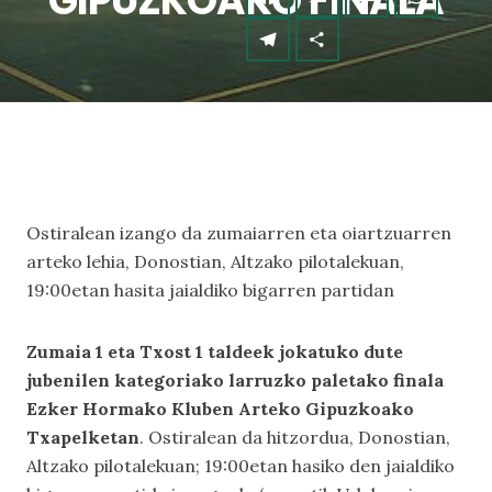
GIPUZKOAKO FINALA
Ostiralean izango da zumaiarren eta oiartzuarren
arteko lehia, Donostian, Altzako pilotalekuan,
19:00etan hasita jaialdiko bigarren partidan
Zumaia 1 eta Txost 1 taldeek jokatuko dute
jubenilen kategoriako larruzko paletako finala
Ezker Hormako Kluben Arteko Gipuzkoako
Txapelketan
. Ostiralean da hitzordua, Donostian,
Altzako pilotalekuan; 19:00etan hasiko den jaialdiko