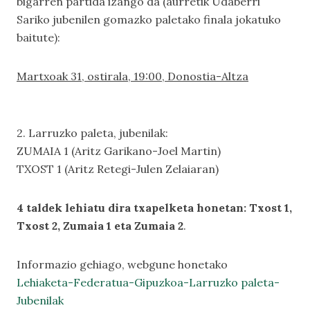
bigarren partida izango da (aurretik Udaberri
Sariko jubenilen gomazko paletako finala jokatuko
baitute):
Martxoak 31, ostirala, 19:00, Donostia-Altza
2. Larruzko paleta, jubenilak:
ZUMAIA 1 (Aritz Garikano-Joel Martin)
TXOST 1 (Aritz Retegi-Julen Zelaiaran)
4 taldek lehiatu dira txapelketa honetan: Txost 1,
Txost 2, Zumaia 1 eta Zumaia 2
.
Informazio gehiago, webgune honetako
Lehiaketa-Federatua-Gipuzkoa-Larruzko paleta-
Jubenilak