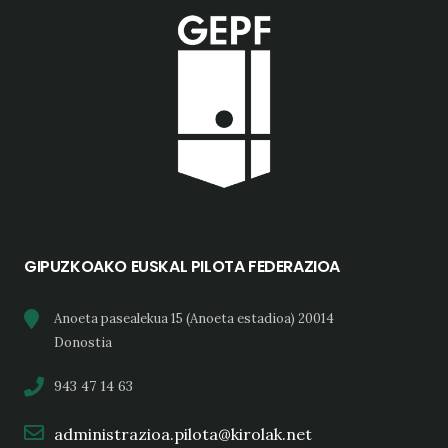
GIPUZKOAKO EUSKAL PILOTA FEDERAZIOA
Anoeta pasealekua 15 (Anoeta estadioa) 20014
Donostia
943 47 14 63
administrazioa.pilota@kirolak.net