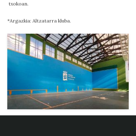
txokoan.
*Argazkia: Altzatarra kluba.