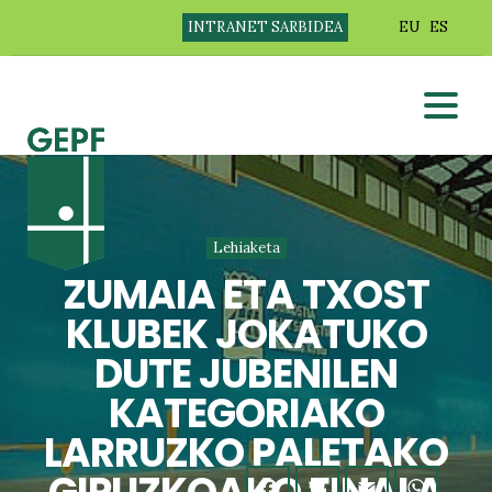
INTRANET SARBIDEA
EU
ES
Lehiaketa
ZUMAIA ETA TXOST
KLUBEK JOKATUKO
DUTE JUBENILEN
KATEGORIAKO
LARRUZKO PALETAKO