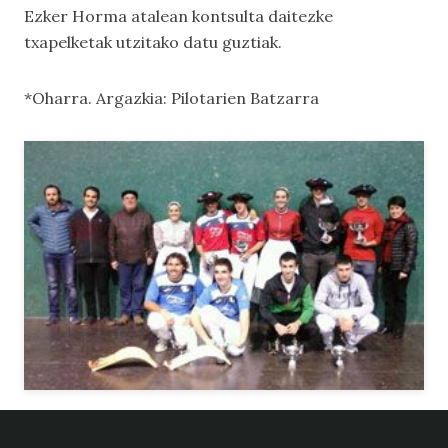
Ezker Horma
atalean kontsulta daitezke
txapelketak utzitako datu guztiak.
*Oharra. Argazkia: Pilotarien Batzarra