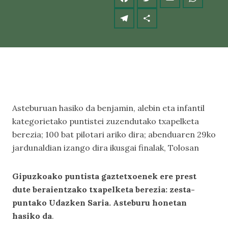
Asteburuan hasiko da benjamin, alebin eta infantil
kategorietako puntistei zuzendutako txapelketa
berezia; 100 bat pilotari ariko dira; abenduaren 29ko
jardunaldian izango dira ikusgai finalak, Tolosan
Gipuzkoako puntista gaztetxoenek ere prest
dute beraientzako txapelketa berezia: zesta-
puntako Udazken Saria. Asteburu honetan
hasiko da
.