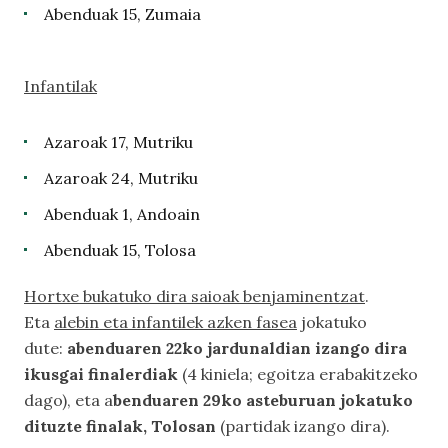
Abenduak 15, Zumaia
Infantilak
Azaroak 17, Mutriku
Azaroak 24, Mutriku
Abenduak 1, Andoain
Abenduak 15, Tolosa
Hortxe bukatuko dira saioak benjaminentzat
.
Eta
alebin eta infantilek azken fasea
jokatuko
dute:
abenduaren 22ko jardunaldian izango dira
ikusgai finalerdiak
(4 kiniela; egoitza erabakitzeko
dago), eta a
benduaren 29ko asteburuan jokatuko
dituzte finalak, Tolosan
(partidak izango dira).