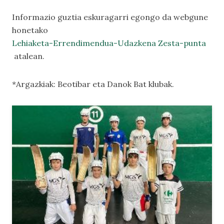
Informazio guztia eskuragarri egongo da webgune
honetako
Lehiaketa-Errendimendua-Udazkena Zesta-punta
atalean.
*Argazkiak: Beotibar eta Danok Bat klubak.