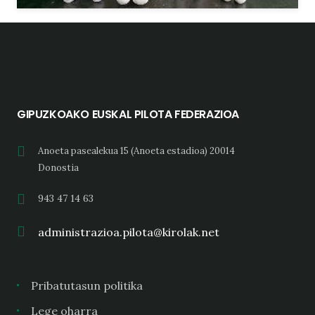
GIPUZKOAKO EUSKAL PILOTA FEDERAZIOA
Anoeta pasealekua 15 (Anoeta estadioa) 20014
Donostia
943 47 14 63
administrazioa.pilota@kirolak.net
Pribatutasun politika
Lege oharra