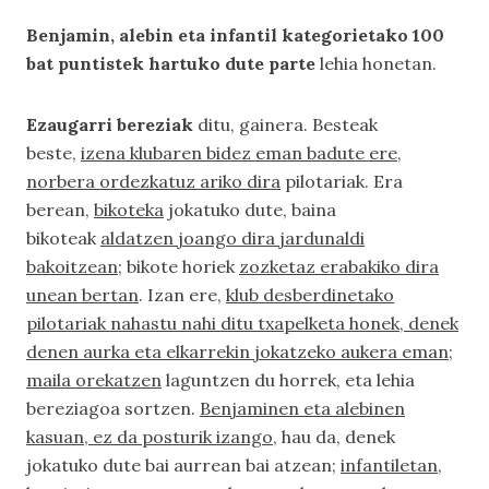
Benjamin, alebin eta infantil kategorietako 100
bat puntistek hartuko dute parte
lehia honetan.
Ezaugarri bereziak
ditu, gainera. Besteak
beste,
izena klubaren bidez eman badute ere,
norbera ordezkatuz ariko dira
pilotariak. Era
berean,
bikoteka
jokatuko dute, baina
bikoteak
aldatzen joango dira jardunaldi
bakoitzean
; bikote horiek
zozketaz erabakiko dira
unean bertan
. Izan ere,
klub desberdinetako
pilotariak nahastu nahi ditu txapelketa honek, denek
denen aurka eta elkarrekin jokatzeko aukera eman;
maila orekatzen
laguntzen du horrek, eta lehia
bereziagoa sortzen.
Benjaminen eta alebinen
kasuan, ez da posturik izango
, hau da, denek
jokatuko dute bai aurrean bai atzean;
infantiletan
,