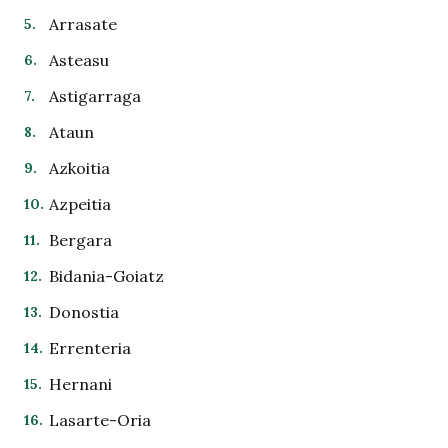
Arrasate
Asteasu
Astigarraga
Ataun
Azkoitia
Azpeitia
Bergara
Bidania-Goiatz
Donostia
Errenteria
Hernani
Lasarte-Oria