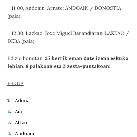
– 11:00, Andoain-Arrate: ANDOAIN / DONOSTIA
(pala)
– 12:30, Lazkao-Joxe Miguel Barandiaran: LAZKAO /
DEBA (pala)
Edizio honetan,
25 herrik eman dute izena eskuko
lehian, 8 palakoan eta 3 zesta-puntakoan
:
ESKUA
Aduna
Aia
Altzo
Andoain