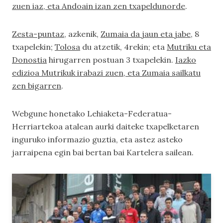
zuen iaz, eta Andoain izan zen txapeldunorde
.
Zesta-puntaz
, azkenik,
Zumaia da jaun eta jabe
, 8
txapelekin;
Tolosa
du atzetik, 4rekin; eta
Mutriku eta
Donostia
hirugarren postuan 3 txapelekin.
Iazko
edizioa Mutrikuk irabazi zuen, eta Zumaia sailkatu
zen bigarren
.
Webgune honetako
Lehiaketa-Federatua-
Herriartekoa
atalean aurki daiteke txapelketaren
inguruko informazio guztia, eta astez asteko
jarraipena egin bai bertan bai
Kartelera
sailean.