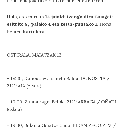
itzulikoak jokatuko dituzte, hurrenez hurren.
Hala, asteburuan
14 jaialdi izango dira ikusgai:
eskuko 9, palako 4 eta zesta-puntako 1
. Hona
hemen
kartelera
:
OSTIRALA, MAIATZAK 13
– 18:30, Donostia-Carmelo Balda: DONOSTIA /
ZUMAIA (zesta)
– 19:00, Zumarraga-Beloki: ZUMARRAGA / OÑATI
(eskua)
– 19:30, Bidania Goiatz-Ernio: BIDANIA-GOIATZ /