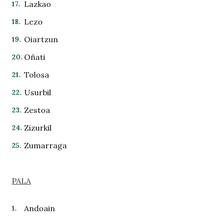
Lazkao
Lezo
Oiartzun
Oñati
Tolosa
Usurbil
Zestoa
Zizurkil
Zumarraga
PALA
Andoain