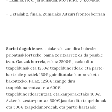
– Ekainak 19, 6. jardunaldia: MUTRIKU / ZUMAIA
– Uztailak 2, finala, Zumaiako Aitzuri frontoi berrian
Sariei dagokienez
, saiakerak izan dira babesle
pribatuak lortzeko, baina zoritxarrez ez da posible
izan. Gauzak horrela, eskuz 2500€ jasoko ditu
txapeldunak eta 1250€ txapeldunordeak; eta parte-
hartzaile guztiek 150€ gainditutako kanporaketa
bakoitzeko. Palaz, 1250€ izango dira
txapeldunarentzat eta 600€
txapeldunordearentzat, eta kanporaketako 100€.
Azkenik, zesta-puntaz 600€ jasoko ditu txapeldunak
eta 300€ txapeldunordeak, eta parte-hartzaile