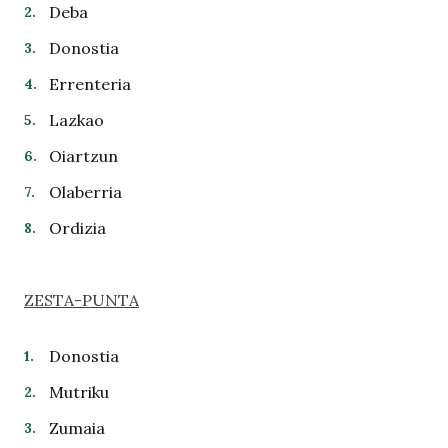
Deba
Donostia
Errenteria
Lazkao
Oiartzun
Olaberria
Ordizia
ZESTA-PUNTA
Donostia
Mutriku
Zumaia