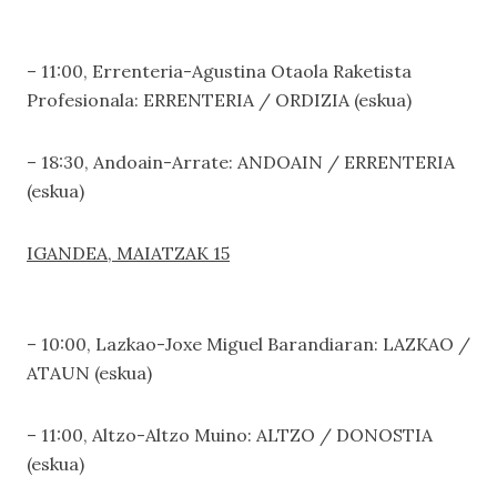
– 11:00, Errenteria-Agustina Otaola Raketista
Profesionala: ERRENTERIA / ORDIZIA (eskua)
– 18:30, Andoain-Arrate: ANDOAIN / ERRENTERIA
(eskua)
IGANDEA, MAIATZAK 15
– 10:00, Lazkao-Joxe Miguel Barandiaran: LAZKAO /
ATAUN (eskua)
– 11:00, Altzo-Altzo Muino: ALTZO / DONOSTIA
(eskua)