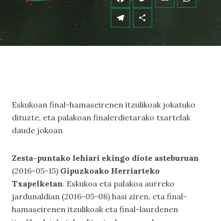
Eskukoan final-hamaseirenen itzulikoak jokatuko
dituzte, eta palakoan finalerdietarako txartelak
daude jokoan
Zesta-puntako lehiari ekingo diote asteburuan
(2016-05-15)
Gipuzkoako Herriarteko
Txapelketan
. Eskukoa eta palakoa aurreko
jardunaldian (2016-05-08) hasi ziren, eta final-
hamaseirenen itzulikoak eta final-laurdenen