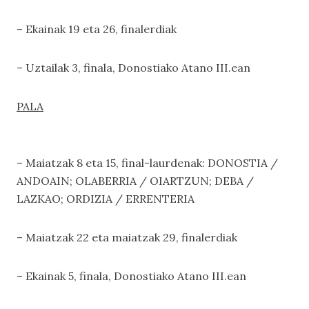
– Ekainak 19 eta 26, finalerdiak
– Uztailak 3, finala, Donostiako Atano III.ean
PALA
– Maiatzak 8 eta 15, final-laurdenak: DONOSTIA /
ANDOAIN; OLABERRIA / OIARTZUN; DEBA /
LAZKAO; ORDIZIA / ERRENTERIA
– Maiatzak 22 eta maiatzak 29, finalerdiak
– Ekainak 5, finala, Donostiako Atano III.ean