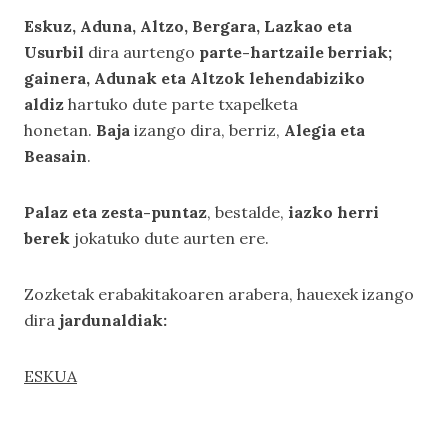
Eskuz, Aduna, Altzo, Bergara, Lazkao eta
Usurbil
dira aurtengo
parte-hartzaile berriak;
gainera, Adunak eta Altzok lehendabiziko
aldiz
hartuko dute parte txapelketa
honetan.
Baja
izango dira, berriz,
Alegia eta
Beasain
.
Palaz eta zesta-puntaz
, bestalde,
iazko herri
berek
jokatuko dute aurten ere.
Zozketak erabakitakoaren arabera, hauexek izango
dira
jardunaldiak:
ESKUA