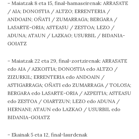
– Maiatzak 8 eta 15, final-hamaseirenak: ARRASATE
/ AIA; DONOSTIA / ALTZO; ERRENTERIA /
ANDOAIN; OÑATI / ZUMARRAGA; BERGARA /
LASARTE-ORIA; ASTEASU / ZESTOA; LEZO /
ADUNA; ATAUN / LAZKAO; USURBIL / BIDANIA-
GOIATZ
– Maiatzak 22 eta 29, final-zortzirenak: ARRASATE
edo AIA / AZKOITIA; DONOSTIA edo ALTZO /
ZIZURKIL; ERRENTERIA edo ANDOAIN /
ASTIGARRAGA; OÑATI edo ZUMARRAGA / TOLOSA;
BERGARA edo LASARTE-ORIA / AZPEITIA; ASTEASU
edo ZESTOA / OIARTZUN; LEZO edo ADUNA /
HERNANI; ATAUN edo LAZKAO / USURBIL edo
BIDANIA-GOIATZ
– Ekainak 5 eta 12, final-laurdenak