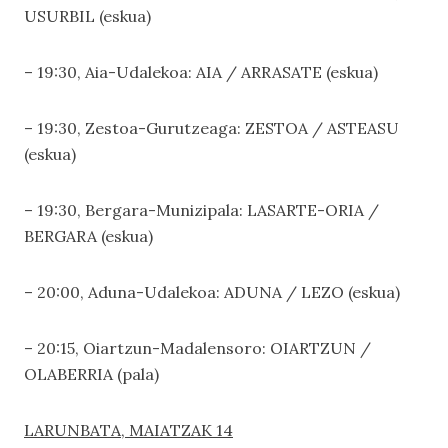
USURBIL (eskua)
– 19:30, Aia-Udalekoa: AIA / ARRASATE (eskua)
– 19:30, Zestoa-Gurutzeaga: ZESTOA / ASTEASU
(eskua)
– 19:30, Bergara-Munizipala: LASARTE-ORIA /
BERGARA (eskua)
– 20:00, Aduna-Udalekoa: ADUNA / LEZO (eskua)
– 20:15, Oiartzun-Madalensoro: OIARTZUN /
OLABERRIA (pala)
LARUNBATA, MAIATZAK 14