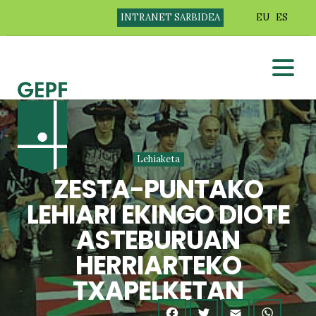
INTRANET SARBIDEA
EU
ES
Lehiaketa
ZESTA-PUNTAKO
LEHIARI EKINGO DIOTE
ASTEBURUAN
HERRIARTEKO
TXAPELKETAN