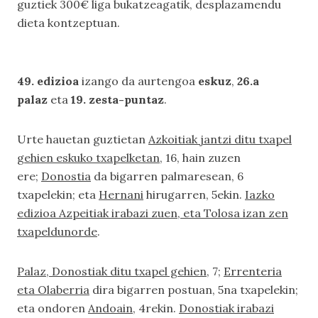
guztiek 300€ liga bukatzeagatik, desplazamendu
dieta kontzeptuan.
49. edizioa
izango da aurtengoa
eskuz
,
26.a
palaz
eta
19. zesta-puntaz
.
Urte hauetan guztietan
Azkoitiak jantzi ditu txapel
gehien eskuko txapelketan
, 16, hain zuzen
ere;
Donostia
da bigarren palmaresean, 6
txapelekin; eta
Hernani
hirugarren, 5ekin.
Iazko
edizioa Azpeitiak irabazi zuen, eta Tolosa izan zen
txapeldunorde
.
Palaz, Donostiak ditu txapel gehien
, 7;
Errenteria
eta Olaberria
dira bigarren postuan, 5na txapelekin;
eta ondoren
Andoain
, 4rekin.
Donostiak irabazi