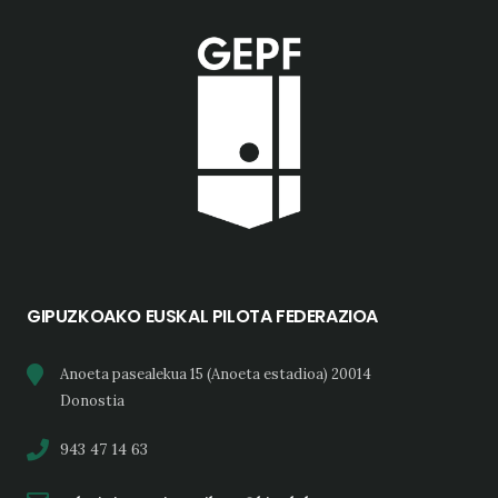
GIPUZKOAKO EUSKAL PILOTA FEDERAZIOA
Anoeta pasealekua 15 (Anoeta estadioa) 20014
Donostia
943 47 14 63