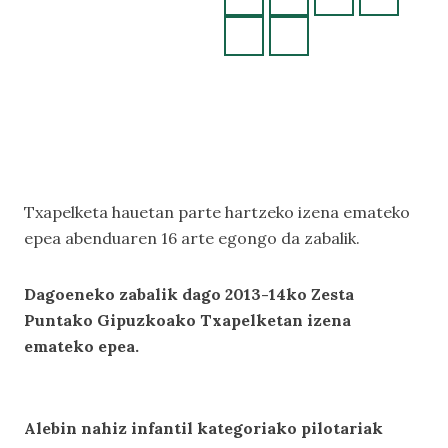
ERRENDIMENDUKO
IZENEMATEAK
Txapelketa hauetan parte hartzeko izena emateko
epea abenduaren 16 arte egongo da zabalik.
Dagoeneko zabalik dago 2013-14ko Zesta
Puntako Gipuzkoako Txapelketan izena
emateko epea.
Alebin nahiz infantil kategoriako pilotariak