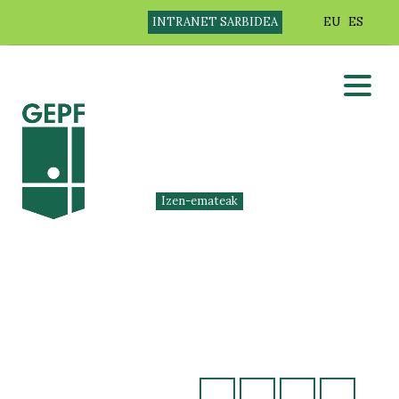
INTRANET SARBIDEA
EU
ES
Izen-emateak
ZESTA PUNTAKO
ALEBINEN GIPUZKOAKO
TXAPELKETAKO ETA
INFANTILEN
GIPUZKOAKO