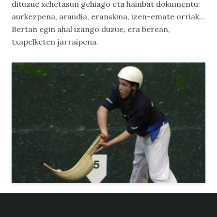
dituzue xehetasun gehiago eta hainbat dokumentu:
aurkezpena, araudia, eranskina, izen-emate orriak…
Bertan egin ahal izango duzue, era berean,
txapelketen jarraipena.