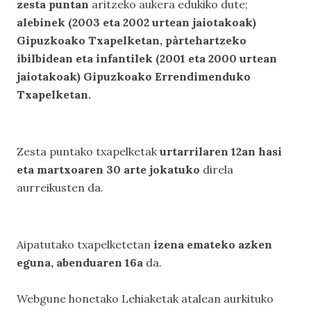
zesta puntan
aritzeko aukera edukiko dute;
alebinek (2003 eta 2002 urtean jaiotakoak)
Gipuzkoako Txapelketan, pàrtehartzeko
ibilbidean eta infantilek (2001 eta 2000 urtean
jaiotakoak) Gipuzkoako Errendimenduko
Txapelketan.
Zesta puntako txapelketak
urtarrilaren 12an hasi
eta martxoaren 30 arte jokatuko
direla
aurreikusten da.
Aipatutako txapelketetan
izena emateko azken
eguna, abenduaren 16a
da.
Webgune honetako
Lehiaketak
atalean aurkituko