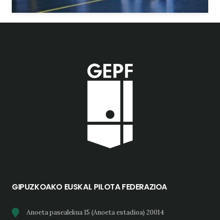
GIPUZKOAKO EUSKAL PILOTA FEDERAZIOA
Anoeta pasealekua 15 (Anoeta estadioa) 20014