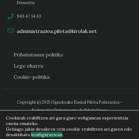
Donostia
943 47 14 63
administrazioa.pilota@kirolak.net
Pribatutasun politika
Lege oharra
Cookie-politika
Copyright (c) 2025 Gipuzkoako Euskal Pilota Federazioa -
Federación Guipuzcoana de Pelota Vasca
Cookieak erabiltzen ari gara gure webgunean esperientzia
onena emateko.
Gehiago jakin dezakezu zein cookie erabiltzen ari garen edo
desaktibatu
konfigurazioan
.