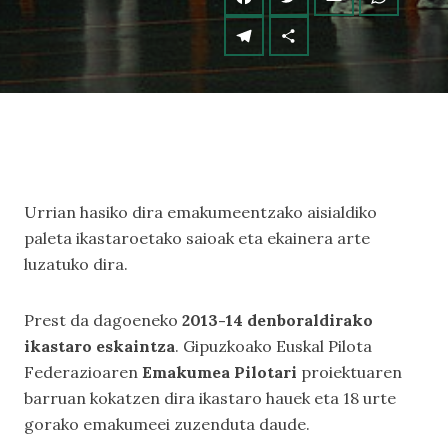
Urrian hasiko dira emakumeentzako aisialdiko
paleta ikastaroetako saioak eta ekainera arte
luzatuko dira.
Prest da dagoeneko
2013-14 denboraldirako
ikastaro eskaintza
. Gipuzkoako Euskal Pilota
Federazioaren
Emakumea Pilotari
proiektuaren
barruan kokatzen dira ikastaro hauek eta 18 urte
gorako emakumeei zuzenduta daude.