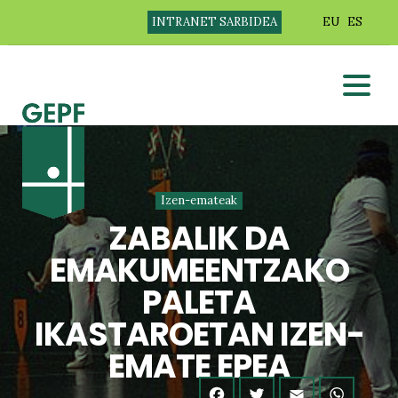
INTRANET SARBIDEA
EU
ES
Izen-emateak
ZABALIK DA
EMAKUMEENTZAKO
PALETA
IKASTAROETAN IZEN-
EMATE EPEA