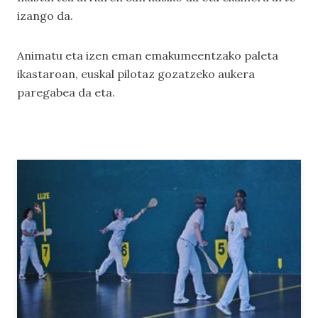
izango da.
Animatu eta izen eman emakumeentzako paleta
ikastaroan, euskal pilotaz gozatzeko aukera
paregabea da eta.