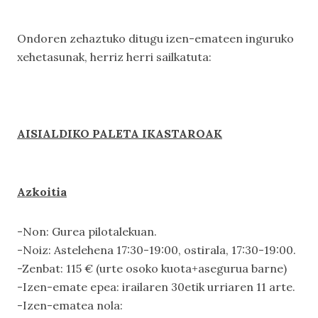
Ondoren zehaztuko ditugu izen-emateen inguruko
xehetasunak, herriz herri sailkatuta:
AISIALDIKO PALETA IKASTAROAK
Azkoitia
-Non: Gurea pilotalekuan.
-Noiz: Astelehena 17:30-19:00, ostirala, 17:30-19:00.
-Zenbat: 115 € (urte osoko kuota+asegurua barne)
-Izen-emate epea: irailaren 30etik urriaren 11 arte.
-Izen-ematea nola: