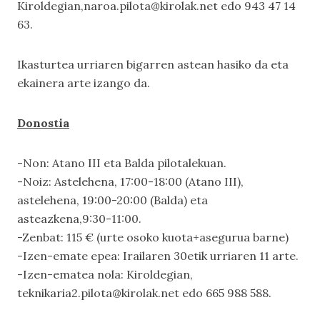
Kiroldegian,naroa.pilota@kirolak.net edo 943 47 14
63.
Ikasturtea urriaren bigarren astean hasiko da eta
ekainera arte izango da.
Donostia
-Non: Atano III eta Balda pilotalekuan.
-Noiz: Astelehena, 17:00-18:00 (Atano III),
astelehena, 19:00-20:00 (Balda) eta
asteazkena,9:30-11:00.
-Zenbat: 115 € (urte osoko kuota+asegurua barne)
-Izen-emate epea: Irailaren 30etik urriaren 11 arte.
-Izen-ematea nola: Kiroldegian,
teknikaria2.pilota@kirolak.net edo 665 988 588.