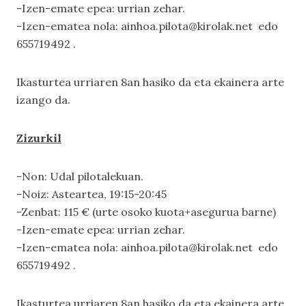
-Izen-emate epea: urrian zehar.
-Izen-ematea nola: ainhoa.pilota@kirolak.net edo
655719492 .
Ikasturtea urriaren 8an hasiko da eta ekainera arte
izango da.
Zizurkil
-Non: Udal pilotalekuan.
-Noiz: Asteartea, 19:15-20:45
-Zenbat: 115 € (urte osoko kuota+asegurua barne)
-Izen-emate epea: urrian zehar.
-Izen-ematea nola: ainhoa.pilota@kirolak.net edo
655719492 .
Ikasturtea urriaren 8an hasiko da eta ekainera arte