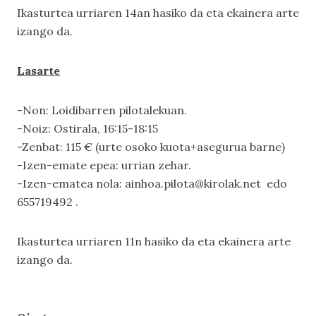
Ikasturtea urriaren 14an hasiko da eta ekainera arte
izango da.
Lasarte
-Non: Loidibarren pilotalekuan.
-Noiz: Ostirala, 16:15-18:15
-Zenbat: 115 € (urte osoko kuota+asegurua barne)
-Izen-emate epea: urrian zehar.
-Izen-ematea nola: ainhoa.pilota@kirolak.net edo
655719492 .
Ikasturtea urriaren 11n hasiko da eta ekainera arte
izango da.