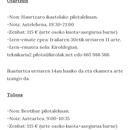
Oiartzun
-Non: Haurtzaro ikastolako pilotalekuan.
-Noiz: Astelehena, 19:30-21:00
-Zenbat: 115 € (urte osoko kuota+asegurua barne)
-Izen-emate epea: Irailaren 30etik urriaren 11 arte.
-Izen-ematea nola: Kiroldegian,
teknikaria2.pilota@kirolak.net edo 665 988 588.
Ikasturtea urriaren 14an hasiko da eta ekainera arte
izango da.
Tolosa
-Non: Beotibar pilotalekuan.
-Noiz: Asteartea, 9:00-10:35
-Zenbat: 115 € (urte osoko kuota+asegurua barne)