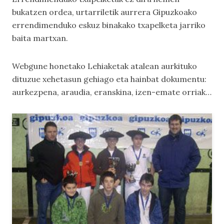
bukatzen ordea, urtarriletik aurrera Gipuzkoako
errendimenduko eskuz binakako txapelketa jarriko
baita martxan.
Webgune honetako
Lehiaketak
atalean aurkituko
dituzue xehetasun gehiago eta hainbat dokumentu:
aurkezpena, araudia, eranskina, izen-emate orriak…