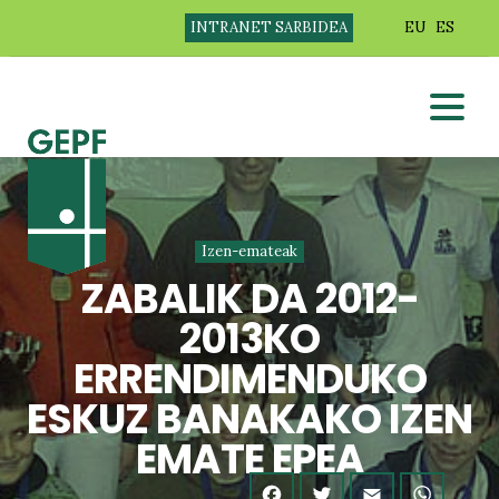
INTRANET SARBIDEA
EU
ES
Izen-emateak
ZABALIK DA 2012-
2013KO
ERRENDIMENDUKO
ESKUZ BANAKAKO IZEN
EMATE EPEA