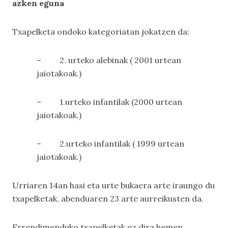
azken eguna
Txapelketa ondoko kategoriatan jokatzen da:
– 2. urteko alebinak ( 2001 urtean
jaiotakoak.)
– 1.urteko infantilak (2000 urtean
jaiotakoak.)
– 2.urteko infantilak ( 1999 urtean
jaiotakoak.)
Urriaren 14an hasi eta urte bukaera arte iraungo du
txapelketak, abenduaren 23 arte aurreikusten da.
Errendimenduko txapelketak ez dira hemen