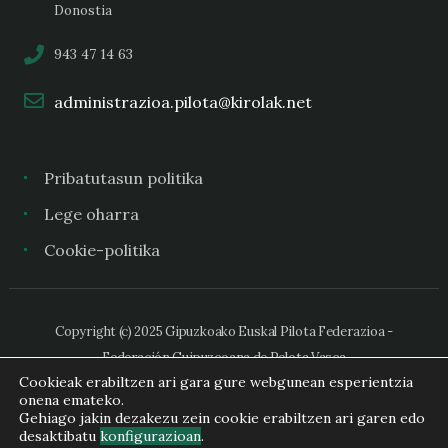
Donostia
943 47 14 63
administrazioa.pilota@kirolak.net
Pribatutasun politika
Lege oharra
Cookie-politika
Copyright (c) 2025 Gipuzkoako Euskal Pilota Federazioa -
Federación Guipuzcoana de Pelota Vasca
Cookieak erabiltzen ari gara gure webgunean esperientzia
onena emateko.
Gehiago jakin dezakezu zein cookie erabiltzen ari garen edo
desaktibatu
konfigurazioan
.