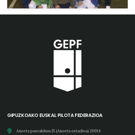
GIPUZKOAKO EUSKAL PILOTA FEDERAZIOA
Anoeta pasealekua 15 (Anoeta estadioa) 20014