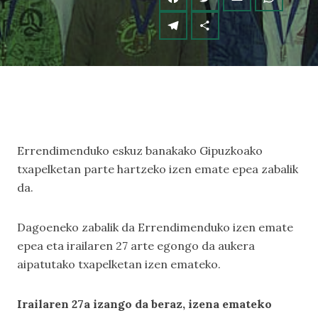
Errendimenduko eskuz banakako Gipuzkoako
txapelketan parte hartzeko izen emate epea zabalik
da.
Dagoeneko zabalik da Errendimenduko izen emate
epea eta irailaren 27 arte egongo da aukera
aipatutako txapelketan izen emateko.
Irailaren 27a izango da beraz, izena emateko