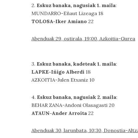
2.
Eskuz banaka, nagusiak 1. maila
:
MUNDARRO-Eñaut Lizeaga 18
TOLOSA-Iker Amiano
22
Abenduak 29, ostirala, 19:00, Azkoitia-Gurea
3.
Eskuz banaka, kadeteak 1. maila
:
LAPKE-Iñigo Alberdi
18
AZKOITIA-Julen Etxaniz 10
4.
Eskuz banaka, nagusiak 2. maila
:
BEHAR ZANA-Andoni Olasagasti 20
ATAUN-Ander Arroita
22
Abenduak 30, larunbata, 10:30, Donostia-Altz