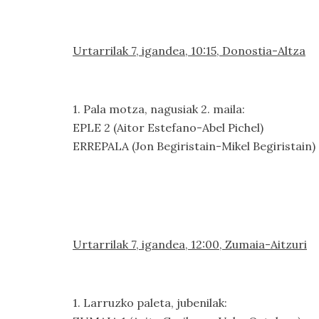
Urtarrilak 7, igandea, 10:15, Donostia-Altza
1. Pala motza, nagusiak 2. maila:
EPLE 2 (Aitor Estefano-Abel Pichel)
ERREPALA (Jon Begiristain-Mikel Begiristain)
Urtarrilak 7, igandea, 12:00, Zumaia-Aitzuri
1. Larruzko paleta, jubenilak: