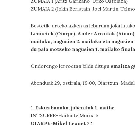
ZUMAIA 1 (Aritz Garikano-Urko Ostolaza)
ZUMAIA 2 (Jokin Beristain-Joel Martin-Telmo
Bestetik, urteko azken asteburuan jokatutak
Leonetek (Oiarpe), Ander Arroitak (Ataun) 
mailako, nagusien 2. mailako eta nagusien 
du pala motzeko nagusien 1. mailako finala
Ondorengo lerroetan bildu ditugu
emaitza g
Abenduak 29, ostirala, 19:00, Oiartzun-Mada
1.
Eskuz banaka, jubenilak 1. maila
:
INTXURRE-Harkaitz Murua 5
OIARPE-Mikel Leonet
22