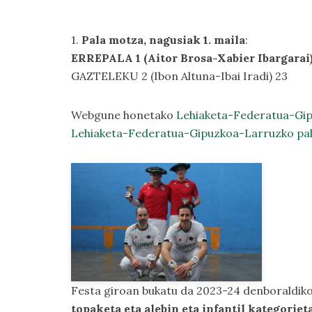
1.
Pala motza, nagusiak 1. maila
:
ERREPALA 1 (Aitor Brosa-Xabier Ibargarai
GAZTELEKU 2 (Ibon Altuna-Ibai Iradi) 23
Webgune honetako
Lehiaketa-Federatua-Gi
Lehiaketa-Federatua-Gipuzkoa-Larruzko pa
Festa giroan bukatu da 2023-24 denboraldik
topaketa eta alebin eta infantil kategoriet