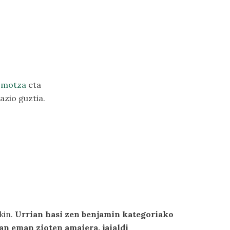
 motza
eta
azio guztia.
kin.
Urrian hasi zen benjamin kategoriako
ean eman zioten amaiera, jaialdi