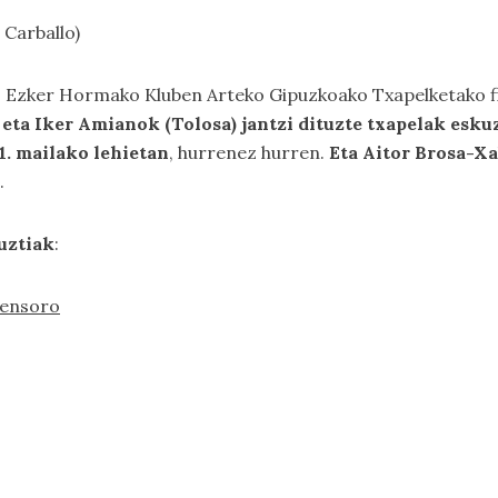
 Carballo)
o Ezker Hormako Kluben Arteko Gipuzkoako Txapelketako f
eta Iker Amianok (Tolosa) jantzi dituzte txapelak eskuz
1. mailako lehietan
, hurrenez hurren.
Eta Aitor Brosa-Xab
.
uztiak
:
lensoro