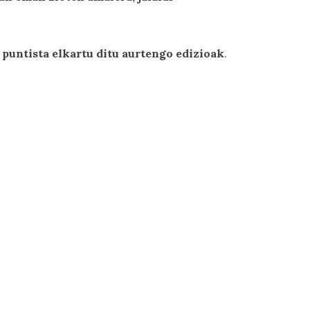
 puntista elkartu ditu aurtengo edizioak
.