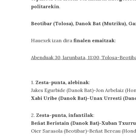
politarekin
.
Beotibar (Tolosa), Danok Bat (Mutriku), G
Hauexek izan dira
finalen emaitzak
:
Abenduak 30, larunbata, 11:00, Tolosa-Beotib
1.
Zesta-punta, alebinak
:
Jakes Egurbide (Danok Bat)-Jon Arbelaiz (Honda
Xabi Uribe (Danok Bat)-Unax Urresti (Dan
2.
Zesta-punta, infantilak
:
Beñat Beristain (Danok Bat)-Xuban Txurru
Oier Sarasola (Beotibar)-Beñat Bereau (Hondar