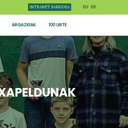
INTRANET SARBIDEA
EU
ES
ARGAZKIAK
100 URTE
TXAPELDUNAK