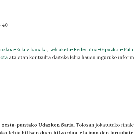
)
40
puzkoa-Eskuz banaka
,
Lehiaketa-Federatua-Gipuzkoa-Pala
leta
ataletan kontsulta daiteke lehia hauen inguruko inform
o
zesta-puntako Udazken Saria
, Tolosan jokatutako finale
ako lehia biltzen duen hitzordua, eta joan den larunbat