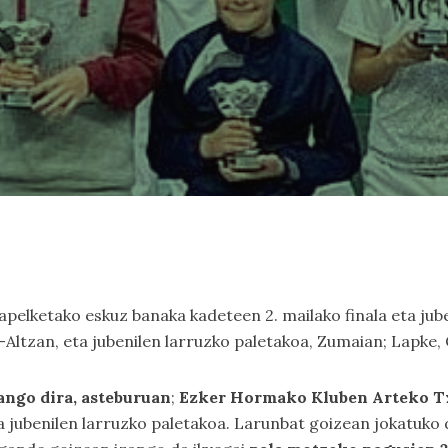
elketako eskuz banaka kadeteen 2. mailako finala eta juben
Altzan, eta jubenilen larruzko paletakoa, Zumaian; Lapke, 
ango dira, asteburuan
;
Ezker Hormako Kluben Arteko T
jubenilen larruzko paletakoa. Larunbat goizean jokatuko d