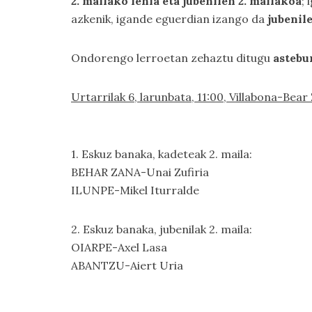
2. mailako lehia eta jubenilen 2. mailakoa
;
azkenik, igande eguerdian izango da
jubenil
Ondorengo lerroetan zehaztu ditugu
astebu
Urtarrilak 6, larunbata, 11:00, Villabona-Bear
1. Eskuz banaka, kadeteak 2. maila:
BEHAR ZANA-Unai Zufiria
ILUNPE-Mikel Iturralde
2. Eskuz banaka, jubenilak 2. maila:
OIARPE-Axel Lasa
ABANTZU-Aiert Uria