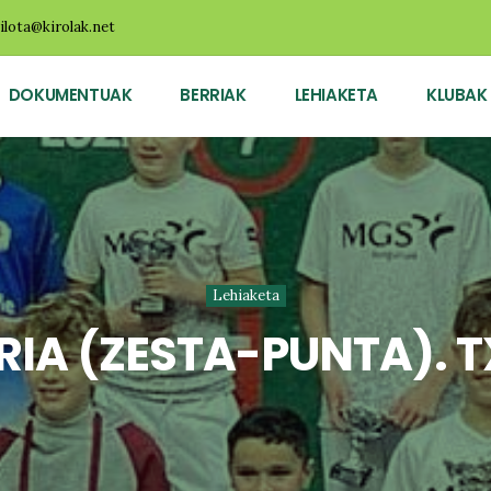
ilota@kirolak.net
DOKUMENTUAK
BERRIAK
LEHIAKETA
KLUBAK
Lehiaketa
RIA (ZESTA-PUNTA). 