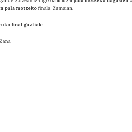
 igande goizean izango da ikusgai
pala motzeko nagusien 2
en pala motzeko
finala, Zumaian.
ruko final guztiak
:
 Zana