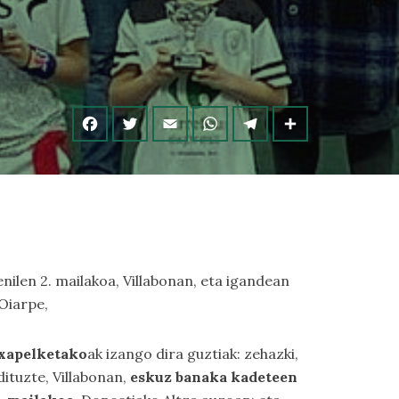
ilen 2. mailakoa, Villabonan, eta igandean
Oiarpe,
xapelketako
ak izango dira guztiak: zehazki,
ituzte, Villabonan,
eskuz banaka kadeteen