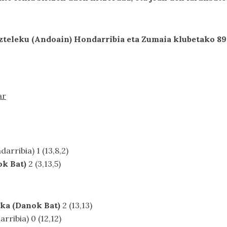
azteleku (Andoain) Hondarribia eta Zumaia klubetako 89
ar
rribia) 1 (13,8,2)
ok Bat)
2 (3,13,5)
ka (Danok Bat)
2 (13,13)
ribia) 0 (12,12)