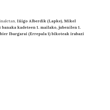
inaletan,
Iñigo Alberdik (Lapke), Mikel
 banaka kadeteen 1. mailako, jubenilen 1.
ier Ibargarai (Errepala 1) bikoteak irabazi