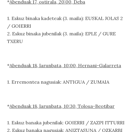
*
Abenduak 17, ostirala, 20:00, Deba
1. Eskuz binaka kadeteak (3. maila): EUSKAL JOLAS 2
/ GOIERRI
2. Eskuz binaka jubenilak (3. maila): EPLE / GURE
TXERU
*
Abenduak 18, larunbata, 10:00, Hernani-Galarreta
1. Erremontea nagusiak: ANTIGUA / ZUMAIA
*
Abenduak 18, larunbata, 10:30, Tolosa-Beotibar
1. Eskuz banaka jubenilak: GOIERRI / ZAZPI ITTURRI
2. Eskuz banaka nagusiak: ANIZTASUNA / OZKARBI