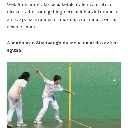
Webgune honetako
Lehiaketak
atalean aurkituko
dituzue xehetasun gehiago eta hainbat dokumentu:
aurkezpena, araudia, eranskina, izen-emate orria,
zesio eredua…
Abenduaren 30a izango da izena emateko azken
eguna
.