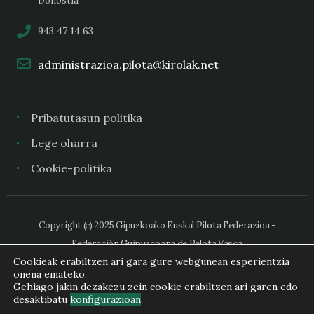
Donostia
943 47 14 63
administrazioa.pilota@kirolak.net
Pribatutasun politika
Lege oharra
Cookie-politika
Copyright (c) 2025 Gipuzkoako Euskal Pilota Federazioa -
Federación Guipuzcoana de Pelota Vasca
Cookieak erabiltzen ari gara gure webgunean esperientzia
onena emateko.
Gehiago jakin dezakezu zein cookie erabiltzen ari garen edo
desaktibatu
konfigurazioan
.