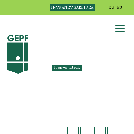
INTRANET SARBIDEA
EU
ES
Izen-emateak
UDABERRI
TXAPELKETA. IZEN-
EMATEA ZABALIK