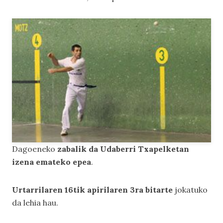
Dagoeneko
zabalik da Udaberri Txapelketan
izena emateko epea
.
Urtarrilaren 16tik apirilaren 3ra bitarte
jokatuko
da lehia hau.