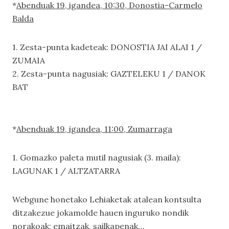
*
Abenduak 19, igandea, 10:30, Donostia-Carmelo
Balda
1. Zesta-punta kadeteak: DONOSTIA JAI ALAI 1 /
ZUMAIA
2. Zesta-punta nagusiak: GAZTELEKU 1 / DANOK
BAT
*
Abenduak 19, igandea, 11:00, Zumarraga
1. Gomazko paleta mutil nagusiak (3. maila):
LAGUNAK 1 / ALTZATARRA
Webgune honetako
Lehiaketak
atalean kontsulta
ditzakezue jokamolde hauen inguruko nondik
norakoak: emaitzak, sailkapenak…