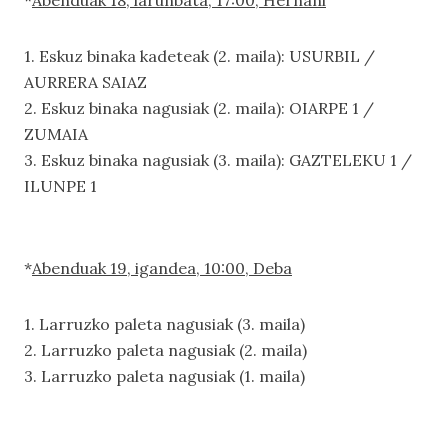
*
Abenduak 18, larunbata, 17:00, Hernani
1. Eskuz binaka kadeteak (2. maila): USURBIL /
AURRERA SAIAZ
2. Eskuz binaka nagusiak (2. maila): OIARPE 1 /
ZUMAIA
3. Eskuz binaka nagusiak (3. maila): GAZTELEKU 1 /
ILUNPE 1
*
Abenduak 19, igandea, 10:00, Deba
1. Larruzko paleta nagusiak (3. maila)
2. Larruzko paleta nagusiak (2. maila)
3. Larruzko paleta nagusiak (1. maila)