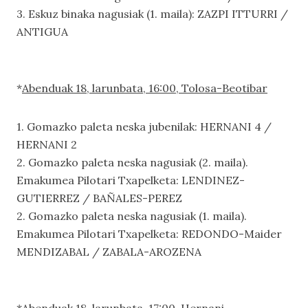
3. Eskuz binaka nagusiak (1. maila): ZAZPI ITTURRI /
ANTIGUA
*
Abenduak 18, larunbata, 16:00, Tolosa-Beotibar
1. Gomazko paleta neska jubenilak: HERNANI 4 /
HERNANI 2
2. Gomazko paleta neska nagusiak (2. maila).
Emakumea Pilotari Txapelketa: LENDINEZ-
GUTIERREZ / BAÑALES-PEREZ
2. Gomazko paleta neska nagusiak (1. maila).
Emakumea Pilotari Txapelketa: REDONDO-Maider
MENDIZABAL / ZABALA-AROZENA