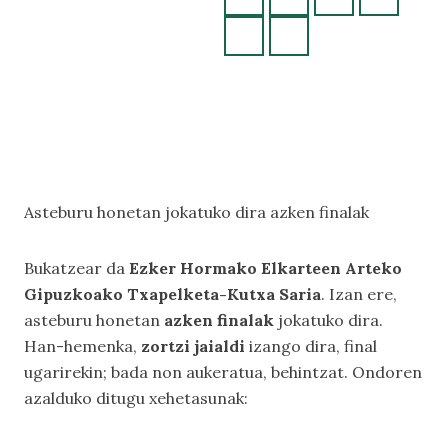
Asteburu honetan jokatuko dira azken finalak
Bukatzear da
Ezker Hormako Elkarteen Arteko
Gipuzkoako Txapelketa-Kutxa Saria
. Izan ere,
asteburu honetan
azken finalak
jokatuko dira.
Han-hemenka,
zortzi jaialdi
izango dira, final
ugarirekin; bada non aukeratua, behintzat. Ondoren
azalduko ditugu xehetasunak: