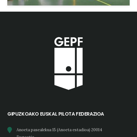
GIPUZKOAKO EUSKAL PILOTA FEDERAZIOA
Anoeta pasealekua 15 (Anoeta estadioa) 20014