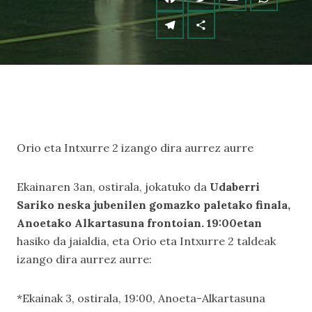
Orio eta Intxurre 2 izango dira aurrez aurre
Ekainaren 3an, ostirala, jokatuko da
Udaberri
Sariko neska jubenilen gomazko paletako finala,
Anoetako Alkartasuna frontoian. 19:00etan
hasiko da jaialdia, eta Orio eta Intxurre 2 taldeak
izango dira aurrez aurre:
*Ekainak 3, ostirala, 19:00, Anoeta-Alkartasuna