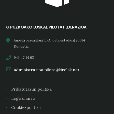
GIPUZKOAKO EUSKAL PILOTA FEDERAZIOA
Anoeta pasealekua 15 (Anoeta estadioa) 20014
Donostia
943 47 14 63
administrazioa.pilota@kirolak.net
Pribatutasun politika
Lege oharra
Cookie-politika