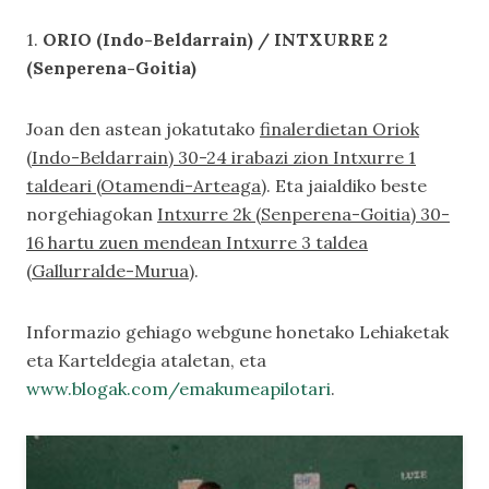
1.
ORIO (Indo-Beldarrain) / INTXURRE 2
(Senperena-Goitia)
Joan den astean jokatutako
finalerdietan Oriok
(Indo-Beldarrain) 30-24 irabazi zion Intxurre 1
taldeari (Otamendi-Arteaga)
. Eta jaialdiko beste
norgehiagokan
Intxurre 2k (Senperena-Goitia) 30-
16 hartu zuen mendean Intxurre 3 taldea
(Gallurralde-Murua)
.
Informazio gehiago webgune honetako
Lehiaketak
eta
Karteldegia
ataletan, eta
www.blogak.com/emakumeapilotari
.