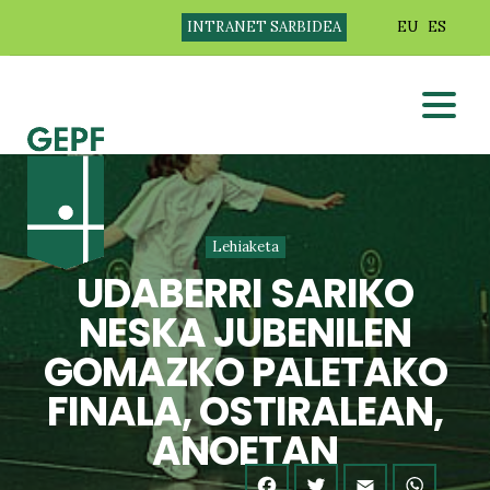
INTRANET SARBIDEA
EU
ES
Lehiaketa
UDABERRI SARIKO
NESKA JUBENILEN
GOMAZKO PALETAKO
FINALA, OSTIRALEAN,
ANOETAN