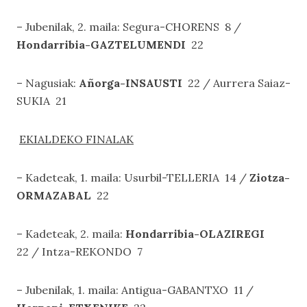
– Jubenilak, 2. maila: Segura-CHORENS 8 /
Hondarribia-GAZTELUMENDI
22
– Nagusiak:
Añorga-INSAUSTI
22 / Aurrera Saiaz-
SUKIA 21
EKIALDEKO FINALAK
– Kadeteak, 1. maila: Usurbil-TELLERIA 14 /
Ziotza-
ORMAZABAL
22
– Kadeteak, 2. maila:
Hondarribia-OLAZIREGI
22 / Intza-REKONDO 7
– Jubenilak, 1. maila: Antigua-GABANTXO 11 /