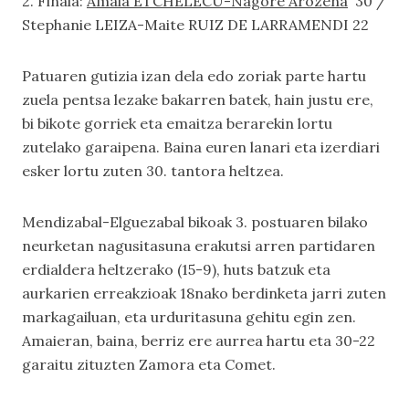
2. Finala:
Amaia ETCHELECU-Nagore Arozena
30 /
Stephanie LEIZA-Maite RUIZ DE LARRAMENDI 22
Patuaren gutizia izan dela edo zoriak parte hartu
zuela pentsa lezake bakarren batek, hain justu ere,
bi bikote gorriek eta emaitza berarekin lortu
zutelako garaipena. Baina euren lanari eta izerdiari
esker lortu zuten 30. tantora heltzea.
Mendizabal-Elguezabal bikoak 3. postuaren bilako
neurketan nagusitasuna erakutsi arren partidaren
erdialdera heltzerako (15-9), huts batzuk eta
aurkarien erreakzioak 18nako berdinketa jarri zuten
markagailuan, eta urduritasuna gehitu egin zen.
Amaieran, baina, berriz ere aurrea hartu eta 30-22
garaitu zituzten Zamora eta Comet.