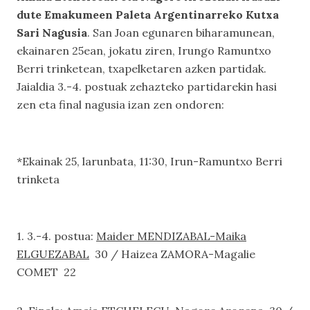
dute Emakumeen Paleta Argentinarreko Kutxa
Sari Nagusia
. San Joan egunaren biharamunean,
ekainaren 25ean, jokatu ziren, Irungo Ramuntxo
Berri trinketean, txapelketaren azken partidak.
Jaialdia 3.-4. postuak zehazteko partidarekin hasi
zen eta final nagusia izan zen ondoren:
*Ekainak 25, larunbata, 11:30, Irun-Ramuntxo Berri
trinketa
1. 3.-4. postua:
Maider MENDIZABAL-Maika
ELGUEZABAL
30 / Haizea ZAMORA-Magalie
COMET 22