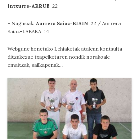
Intxurre-ARRUE
22
– Nagusiak:
Aurrera Saiaz-BIAIN
22 / Aurrera
Saiaz-LABAKA 14
Webgune honetako
Lehiaketak
atalean kontsulta
ditzakezue txapelketaren nondik norakoak:
emaitzak, sailkapenak…