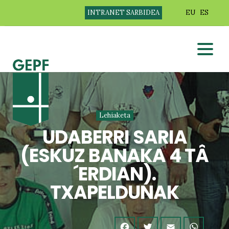
INTRANET SARBIDEA
EU
ES
Lehiaketa
UDABERRI SARIA
(ESKUZ BANAKA 4 TÂ
´ERDIAN).
TXAPELDUNAK