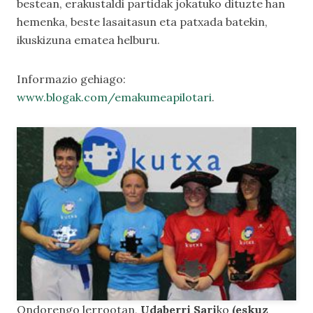
bestean, erakustaldi partidak jokatuko dituzte han
hemenka, beste lasaitasun eta patxada batekin,
ikuskizuna ematea helburu.
Informazio gehiago:
www.blogak.com/emakumeapilotari
.
Ondorengo lerrootan,
Udaberri Sari
ko
(eskuz