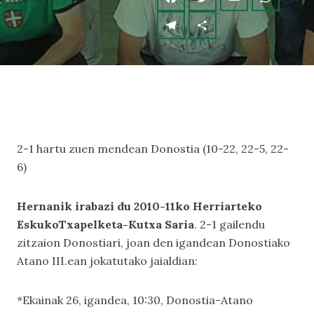
2-1 hartu zuen mendean Donostia (10-22, 22-5, 22-
6)
Hernanik irabazi du 2010-11ko Herriarteko
EskukoTxapelketa-Kutxa Saria
. 2-1 gailendu
zitzaion Donostiari, joan den igandean Donostiako
Atano III.ean jokatutako jaialdian:
*Ekainak 26, igandea, 10:30, Donostia-Atano