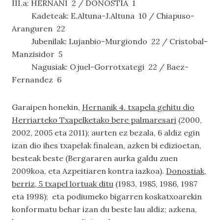
III.a: HERNANI 2 / DONOSTIA 1
Kadeteak: E.Altuna-J.Altuna 10 / Chiapuso-
Aranguren 22
Jubenilak: Lujanbio-Murgiondo 22 / Cristobal-
Manzisidor 5
Nagusiak: Ojuel-Gorrotxategi 22 / Baez-
Fernandez 6
Garaipen honekin,
Hernanik 4. txapela gehitu dio
Herriarteko Txapelketako bere palmaresari
(2000,
2002, 2005 eta 2011); aurten ez bezala, 6 aldiz egin
izan dio ihes txapelak finalean, azken bi edizioetan,
besteak beste (Bergararen aurka galdu zuen
2009koa, eta Azpeitiaren kontra iazkoa).
Donostiak,
berriz, 5 txapel lortuak ditu
(1983, 1985, 1986, 1987
eta 1998); eta podiumeko bigarren koskatxoarekin
konformatu behar izan du beste lau aldiz; azkena,