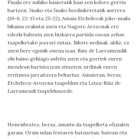
Finala ere nahiko hasieratik hasi zen kolore gorria
hartzen, 3nako eta 5nako berdinketetatik aurrera
(10-6, 22-15 eta 25-22). Amaia Etchelecuk joko-maila
bikaina erakutsi zuen eta Nagore Arozenak ere
ederki babestu zion bizkarra partida osoan zehar,
txapelketako joerari eutsiz. Bikote urdinak, aldiz, ez
zuen bere egunik onena izan, Ruiz de Larramendik
ohi baino gehiago sufritu zuen eta gorriek euren
mendean hartuta izan zituzten, urdinak euren
erritmoa jarraitzera behartuz. Amaieran, beraz,
Etchelecu-Arozena txapeldun eta Leiza-Ruiz de
Larramendi txapeldunorde.
Honenbestez, beraz, amaitu da txapelketa ofizialen
garaia. Orain udan festaren batzuetan, batean eta