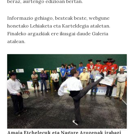
beraz, aurtengo edizioan bertan.
Informazio gehiago, besteak beste, webgune
honetako
Lehiaketa
eta
Karteldegia
ataletan.
Finaleko argazkiak ere ikusgai daude
Galeria
atalean.
Amaia Etchelecuk eta Nagore Arozenak irabazi