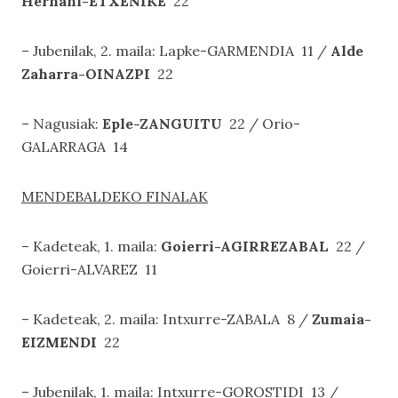
Hernani-ETXENIKE
22
– Jubenilak, 2. maila: Lapke-GARMENDIA 11 /
Alde
Zaharra-OINAZPI
22
– Nagusiak:
Eple-ZANGUITU
22 / Orio-
GALARRAGA 14
MENDEBALDEKO FINALAK
– Kadeteak, 1. maila:
Goierri-AGIRREZABAL
22 /
Goierri-ALVAREZ 11
– Kadeteak, 2. maila: Intxurre-ZABALA 8 /
Zumaia-
EIZMENDI
22
– Jubenilak, 1. maila: Intxurre-GOROSTIDI 13 /