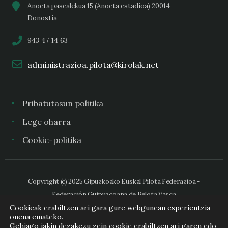
Anoeta pasealekua 15 (Anoeta estadioa) 20014
Donostia
943 47 14 63
administrazioa.pilota@kirolak.net
Pribatutasun politika
Lege oharra
Cookie-politika
Copyright (c) 2025 Gipuzkoako Euskal Pilota Federazioa -
Federación Guipuzcoana de Pelota Vasca
Cookieak erabiltzen ari gara gure webgunean esperientzia
onena emateko.
Gehiago jakin dezakezu zein cookie erabiltzen ari garen edo