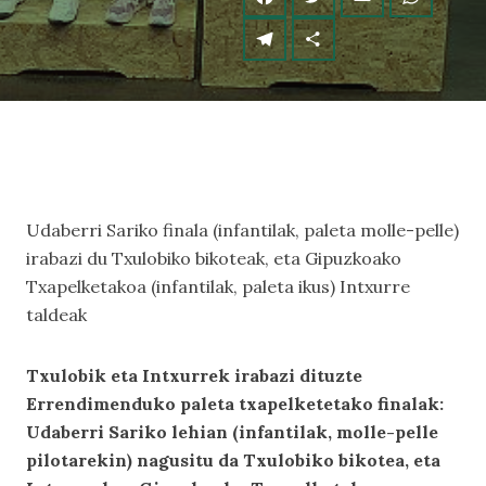
Udaberri Sariko finala (infantilak, paleta molle-pelle)
irabazi du Txulobiko bikoteak, eta Gipuzkoako
Txapelketakoa (infantilak, paleta ikus) Intxurre
taldeak
Txulobik eta Intxurrek irabazi dituzte
Errendimenduko paleta txapelketetako finalak:
Udaberri Sariko lehian (infantilak, molle-pelle
pilotarekin) nagusitu da Txulobiko bikotea, eta