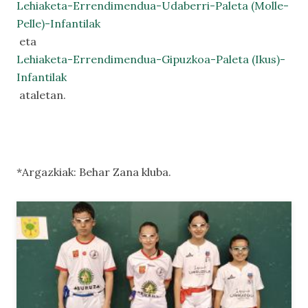
Lehiaketa-Errendimendua-Udaberri-Paleta (Molle-
Pelle)-Infantilak
eta
Lehiaketa-Errendimendua-Gipuzkoa-Paleta (Ikus)-
Infantilak
ataletan.
*Argazkiak: Behar Zana kluba.