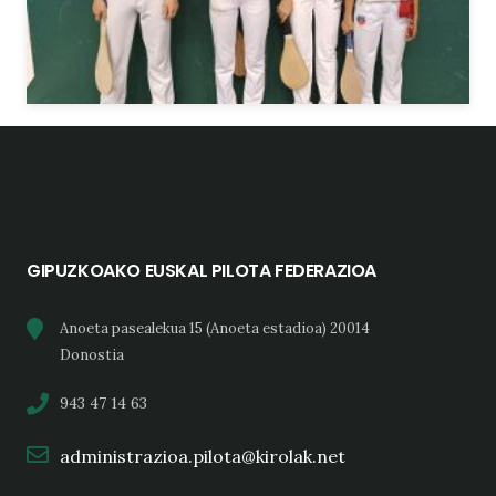
GIPUZKOAKO EUSKAL PILOTA FEDERAZIOA
Anoeta pasealekua 15 (Anoeta estadioa) 20014
Donostia
943 47 14 63
administrazioa.pilota@kirolak.net