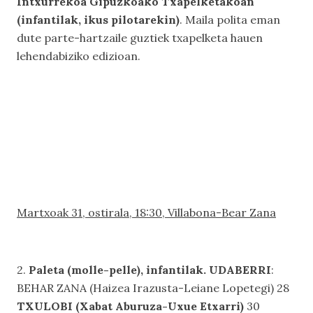
Intxurrekoa Gipuzkoako Txapelketakoan
(infantilak, ikus pilotarekin)
. Maila polita eman
dute parte-hartzaile guztiek txapelketa hauen
lehendabiziko edizioan.
Martxoak 31, ostirala, 18:30, Villabona-Bear Zana
2.
Paleta (molle-pelle), infantilak. UDABERRI
:
BEHAR ZANA (Haizea Irazusta-Leiane Lopetegi) 28
TXULOBI (Xabat Aburuza-Uxue Etxarri)
30