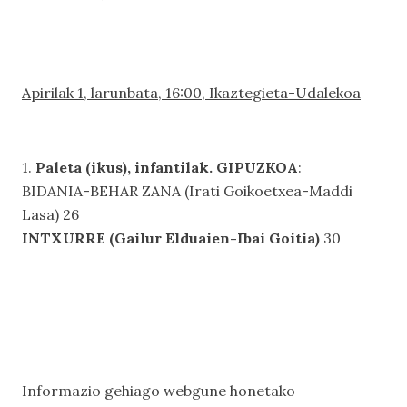
Apirilak 1, larunbata, 16:00, Ikaztegieta-Udalekoa
1.
Paleta (ikus), infantilak. GIPUZKOA
:
BIDANIA-BEHAR ZANA (Irati Goikoetxea-Maddi
Lasa) 26
INTXURRE (Gailur Elduaien-Ibai Goitia)
30
Informazio gehiago webgune honetako