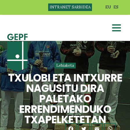
INTRANET SARBIDEA
EU
ES
Lehiaketa
TXULOBI ETA INTXURRE
NAGUSITU DIRA
PALETAKO
ERRENDIMENDUKO
TXAPELKETETAN