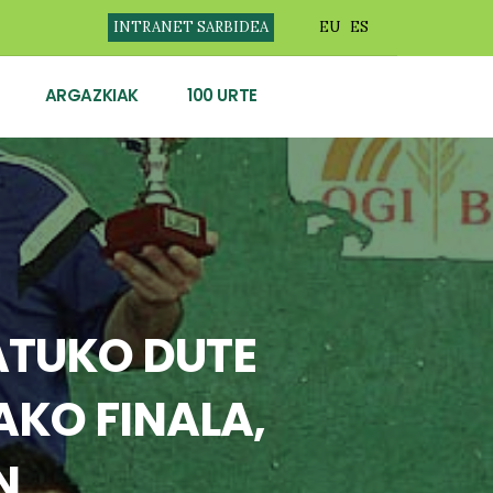
INTRANET SARBIDEA
EU
ES
ARGAZKIAK
100 URTE
ATUKO DUTE
KO FINALA,
N