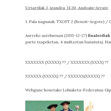
Urtarrilak 3, igandea, 11:30, Andoain-Arrate
1. Pala nagusiak: TXOST 2 (Benoit-Argote) 
Aurreko asteburuan (2015-12-27)
finalerdia
parte txapeketan, 4 multzotan banatuta). Ha
XXXXXXX (XXXXX) ?? / XXXXXXX (XXXX) ??
XXXXXX (XXXXX) ?? / XXXXXX(XXXXX) ??
Webgune honetako
Lehiaketa-Federatua-Gi