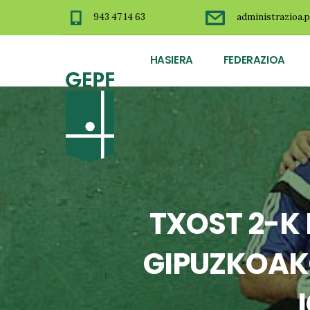
943 47 14 63
administrazioa.p
HASIERA
FEDERAZIOA
TXOST 2-K
GIPUZKOAK