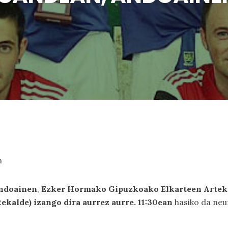
n
ndoainen
,
Ezker Hormako Gipuzkoako Elkarteen Arteko
kalde) izango dira aurrez aurre. 11:30ean
hasiko da neu