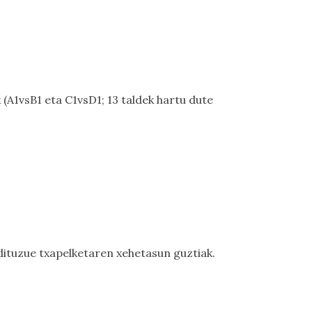
 (A1vsB1 eta C1vsD1; 13 taldek hartu dute
dituzue txapelketaren xehetasun guztiak.