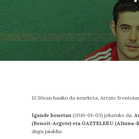
11:30ean hasiko da neurketa, Arrate frontoia
Igande honetan
(2016-01-03) jokatuko da,
A
(Benoit-Argote) eta GAZTELEKU (Altuna-Re
dugu jaialdia: