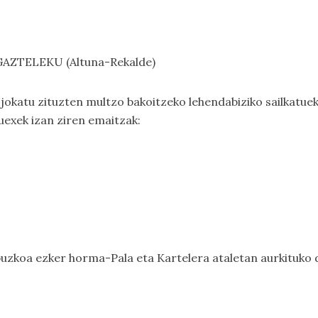
/ GAZTELEKU (Altuna-Rekalde)
k
jokatu zituzten multzo bakoitzeko lehendabiziko sailkatuek
uexek izan ziren emaitzak:
puzkoa ezker horma-Pala
eta
Kartelera
ataletan aurkituko 