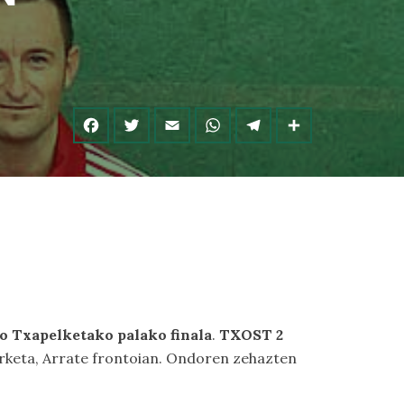
 Txapelketako palako finala
.
TXOST 2
rketa, Arrate frontoian. Ondoren zehazten