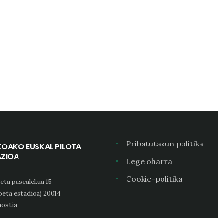
Pribatutasun politika
KOAKO EUSKAL PILOTA
AZIOA
Lege oharra
Cookie-politika
eta pasealekua 15
oeta estadioa) 20014
ostia