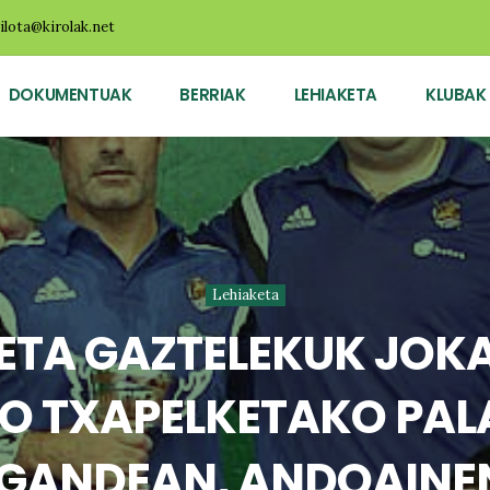
ilota@kirolak.net
DOKUMENTUAK
BERRIAK
LEHIAKETA
KLUBAK
Lehiaketa
 ETA GAZTELEKUK JOK
O TXAPELKETAKO PALA
IGANDEAN, ANDOAINE