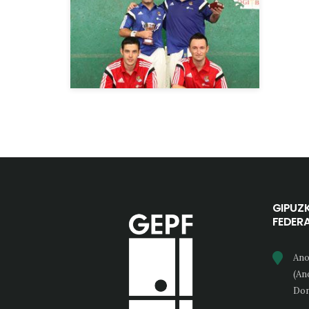
GIPUZ
FEDER
Ano
(An
Don