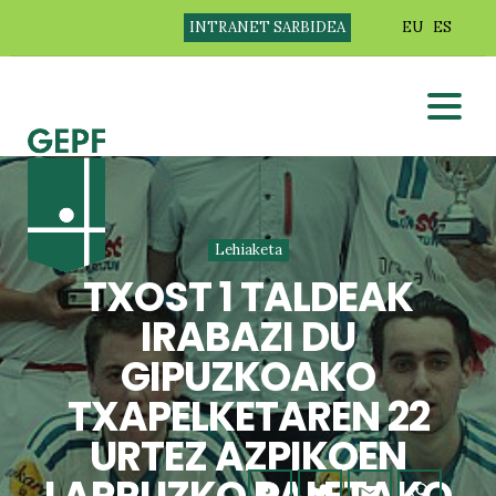
INTRANET SARBIDEA
EU
ES
Lehiaketa
TXOST 1 TALDEAK
IRABAZI DU
GIPUZKOAKO
TXAPELKETAREN 22
URTEZ AZPIKOEN