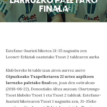
LARRUZKO PALETAKO
FINALA
Estefano-Juaristi bikotea 31-35 nagusitu zen
Leonet-Erkiziak osatutako Txost 2 taldearen aurka
Klub bereko bi talde izan ziren aurrez aurre
Gipuzkoako Txapelketaren 22 urtez azpikoen
larruzko paletako final
ean, joan den ostiralean
(2018-06-22), Donostiako Altza auzoan: Oiartzungo
Txost klubeko Txost 1 eta Txost 2 taldeak. Estefano-
Juaristi bikotearen Txost 1 nagusitu zen, 31-35eko