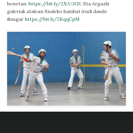
honetan:
https://bit.ly/2JLU3GS
. Eta
Argazki
galeriak
atalean finaleko hainbat irudi daude
ikusgai:
https://bit.ly/2KqqCpM