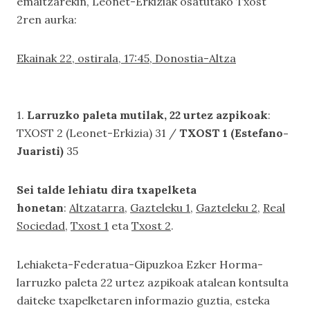
emaitzarekin, Leonet-Erkiziak osatutako Txost
2ren aurka:
Ekainak 22, ostirala, 17:45, Donostia-Altza
1.
Larruzko paleta mutilak, 22 urtez azpikoak
:
TXOST 2 (Leonet-Erkizia) 31 /
TXOST 1 (Estefano-
Juaristi)
35
Sei talde lehiatu dira txapelketa
honetan
:
Altzatarra
,
Gazteleku 1
,
Gazteleku 2
,
Real
Sociedad
,
Txost 1
eta
Txost 2
.
Lehiaketa-Federatua-Gipuzkoa Ezker Horma-
larruzko paleta 22 urtez azpikoak
atalean kontsulta
daiteke txapelketaren informazio guztia, esteka