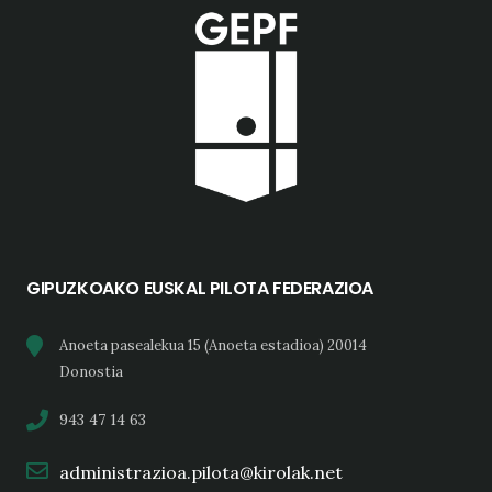
GIPUZKOAKO EUSKAL PILOTA FEDERAZIOA
Anoeta pasealekua 15 (Anoeta estadioa) 20014
Donostia
943 47 14 63
administrazioa.pilota@kirolak.net