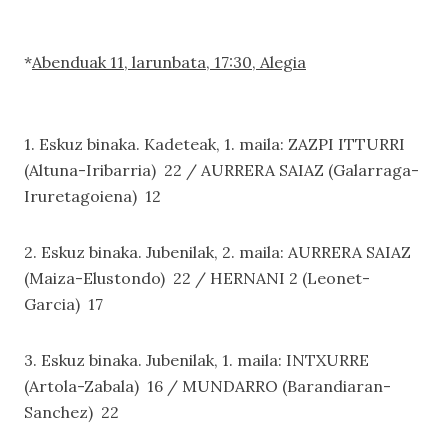
*
Abenduak 11, larunbata, 17:30, Alegia
1. Eskuz binaka. Kadeteak, 1. maila: ZAZPI ITTURRI
(Altuna-Iribarria) 22 / AURRERA SAIAZ (Galarraga-
Iruretagoiena) 12
2. Eskuz binaka. Jubenilak, 2. maila: AURRERA SAIAZ
(Maiza-Elustondo) 22 / HERNANI 2 (Leonet-
Garcia) 17
3. Eskuz binaka. Jubenilak, 1. maila: INTXURRE
(Artola-Zabala) 16 / MUNDARRO (Barandiaran-
Sanchez) 22