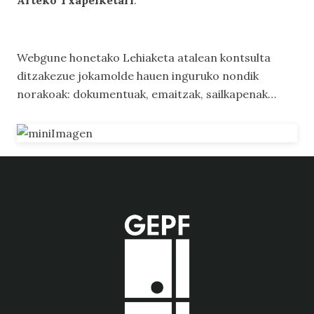
Arteko Txapelketari
.
Webgune honetako
Lehiaketa
atalean kontsulta
ditzakezue jokamolde hauen inguruko nondik
norakoak: dokumentuak, emaitzak, sailkapenak…