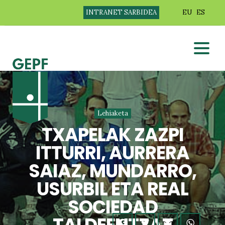
INTRANET SARBIDEA
EU
ES
Lehiaketa
TXAPELAK ZAZPI
ITTURRI, AURRERA
SAIAZ, MUNDARRO,
USURBIL ETA REAL
SOCIEDAD