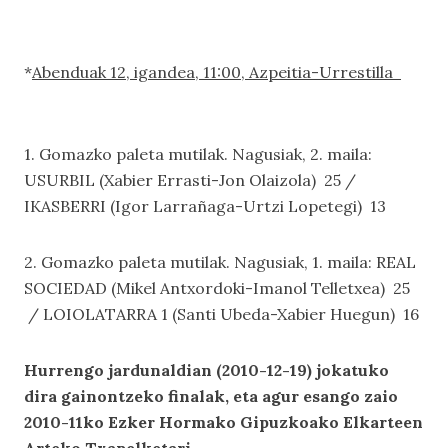
*
Abenduak 12, igandea, 11:00, Azpeitia-Urrestilla
1. Gomazko paleta mutilak. Nagusiak, 2. maila:
USURBIL (Xabier Errasti-Jon Olaizola) 25 /
IKASBERRI (Igor Larrañaga-Urtzi Lopetegi) 13
2. Gomazko paleta mutilak. Nagusiak, 1. maila: REAL
SOCIEDAD (Mikel Antxordoki-Imanol Telletxea) 25
/ LOIOLATARRA 1 (Santi Ubeda-Xabier Huegun) 16
Hurrengo jardunaldian (2010-12-19) jokatuko
dira gainontzeko finalak, eta agur esango zaio
2010-11ko Ezker Hormako Gipuzkoako Elkarteen