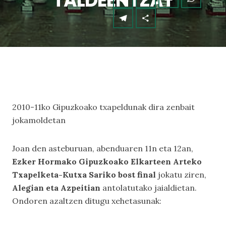
TALDEENTZAT
2010-11ko Gipuzkoako txapeldunak dira zenbait
jokamoldetan
Joan den asteburuan, abenduaren 11n eta 12an,
Ezker Hormako Gipuzkoako Elkarteen Arteko
Txapelketa-Kutxa Sariko bost final
jokatu ziren,
Alegian eta Azpeitian
antolatutako jaialdietan.
Ondoren azaltzen ditugu xehetasunak: