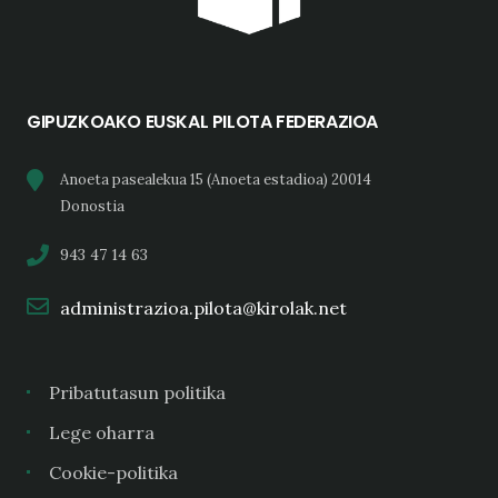
GIPUZKOAKO EUSKAL PILOTA FEDERAZIOA
Anoeta pasealekua 15 (Anoeta estadioa) 20014
Donostia
943 47 14 63
administrazioa.pilota@kirolak.net
Pribatutasun politika
Lege oharra
Cookie-politika