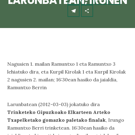
LARUNBATEAN, IRUNEN
Nagusien 1. mailan Ramuntxo 1 eta Ramuntxo 3
lehiatuko dira, eta Kurpil Kirolak 1 eta Kurpil Kirolak
2 nagusien 2. mailan; 16:30ean hasiko da jaialdia,
Ramuntxo Berrin
Larunbatean (2012-03-03) jokatuko dira
Trinketeko Gipuzkoako Elkarteen Arteko
Txapelketako gomazko paletako finalak
, Irungo
Ramuntxo Berri trinketean. 16:30ean hasiko da