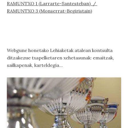
RAMUNTXO 1 (Larrarte-Santesteban) /
RAMUNTXO 3 (Monserrat-Begiristain)
Webgune honetako
Lehiaketak
atalean kontsulta
ditzakezue txapelketaren xehetasunak: emaitzak,
sailkapenak, karteldegia…