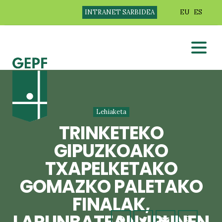
INTRANET SARBIDEA
EU
ES
Lehiaketa
TRINKETEKO
GIPUZKOAKO
TXAPELKETAKO
GOMAZKO PALETAKO
FINALAK,