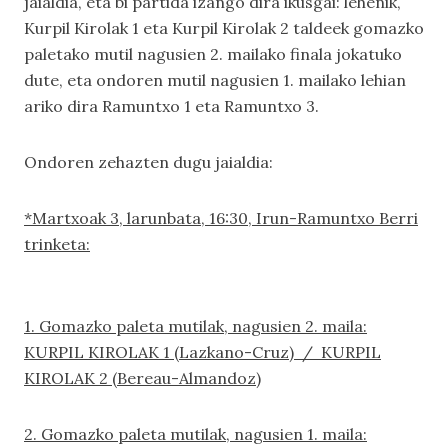
jaialdia, eta bi partida izango dira ikusgai: lehenik,
Kurpil Kirolak 1 eta Kurpil Kirolak 2 taldeek gomazko
paletako mutil nagusien 2. mailako finala jokatuko
dute, eta ondoren mutil nagusien 1. mailako lehian
ariko dira Ramuntxo 1 eta Ramuntxo 3.
Ondoren zehazten dugu jaialdia:
*Martxoak 3, larunbata, 16:30, Irun-Ramuntxo Berri
trinketa:
1. Gomazko paleta mutilak, nagusien 2. maila:
KURPIL KIROLAK 1 (Lazkano-Cruz) / KURPIL
KIROLAK 2 (Bereau-Almandoz)
2. Gomazko paleta mutilak, nagusien 1. maila: