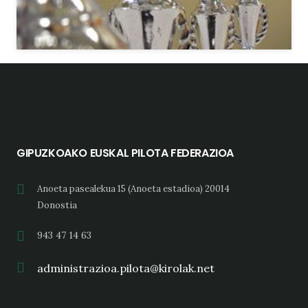
GIPUZKOAKO EUSKAL PILOTA FEDERAZIOA
Anoeta pasealekua 15 (Anoeta estadioa) 20014
Donostia
943 47 14 63
administrazioa.pilota@kirolak.net