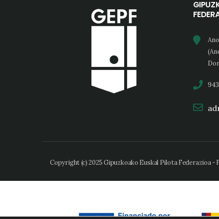
GIPUZ
FEDER
Ano
(An
Don
943
adm
Copyright (c) 2025 Gipuzkoako Euskal Pilota Federazioa -