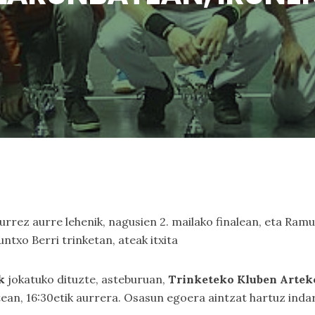
urrez aurre lehenik, nagusien 2. mailako finalean, eta Ramu
untxo Berri trinketan, ateak itxita
k
jokatuko dituzte, asteburuan,
Trinketeko Kluben Artek
tean, 16:30etik aurrera. Osasun egoera aintzat hartuz inda