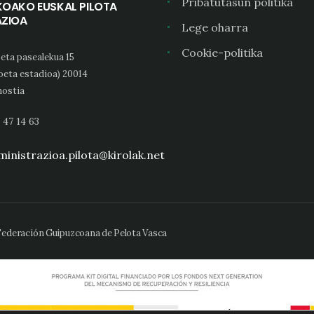
Pribatutasun politika
KOAKO EUSKAL PILOTA
AZIOA
Lege oharra
Cookie-politika
eta pasealekua 15
oeta estadioa) 20014
ostia
 47 14 63
inistrazioa.pilota@kirolak.net
 Federación Guipuzcoana de Pelota Vasca