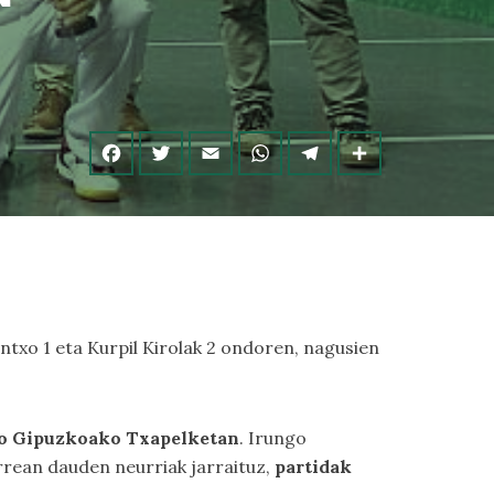
ntxo 1 eta Kurpil Kirolak 2 ondoren, nagusien
o Gipuzkoako Txapelketan
. Irungo
rrean dauden neurriak jarraituz,
partidak