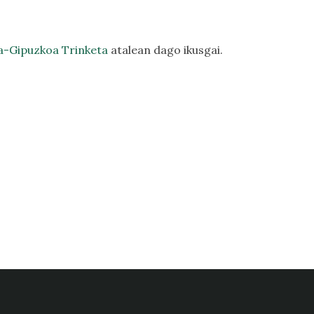
a-Gipuzkoa Trinketa
atalean dago ikusgai.