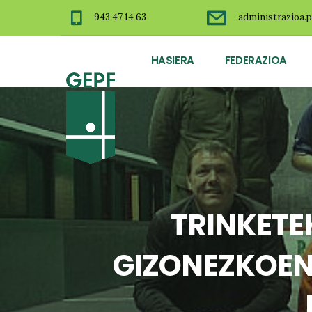
943 47 14 63
administrazioa.p
HASIERA
FEDERAZIOA
TRINKETE
GIZONEZKOEN