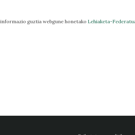
o informazio guztia webgune honetako
Lehiaketa-Federatu