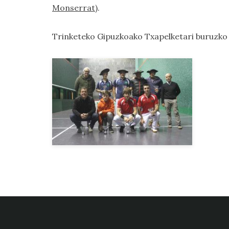
Monserrat)
.
Trinketeko Gipuzkoako Txapelketari buruzk