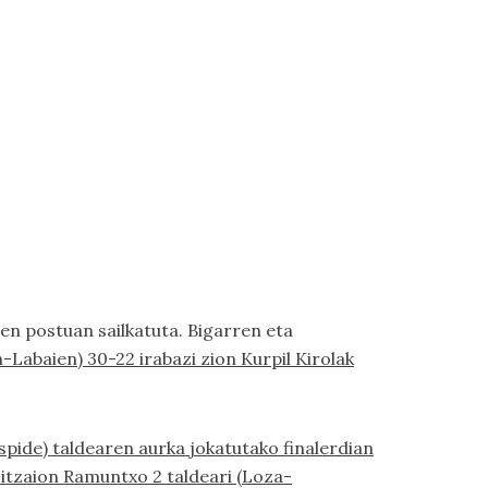
ehen postuan sailkatuta. Bigarren eta
Labaien) 30-22 irabazi zion Kurpil Kirolak
spide) taldearen aurka jokatutako finalerdian
itzaion Ramuntxo 2 taldeari (Loza-