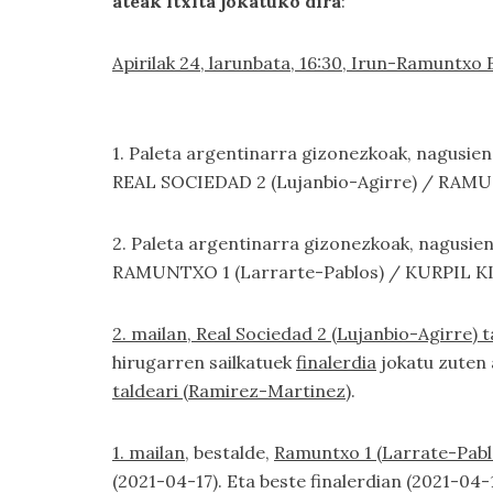
ateak itxita jokatuko dira
:
Apirilak 24, larunbata, 16:30, Irun-Ramuntxo 
1. Paleta argentinarra gizonezkoak, nagusien 
REAL SOCIEDAD 2 (Lujanbio-Agirre) / RAMU
2. Paleta argentinarra gizonezkoak, nagusien 
RAMUNTXO 1 (Larrarte-Pablos) / KURPIL K
2. mailan, Real Sociedad 2 (Lujanbio-Agirre) 
hirugarren sailkatuek
finalerdia
jokatu zuten 
taldeari (Ramirez-Martinez)
.
1. mailan
, bestalde,
Ramuntxo 1 (Larrate-Pablo
(2021-04-17). Eta beste finalerdian (2021-04-