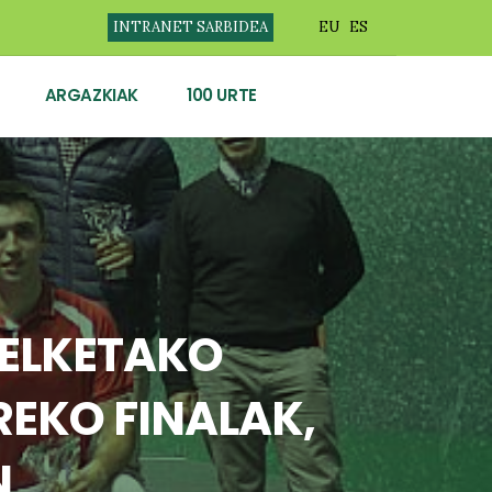
INTRANET SARBIDEA
EU
ES
ARGAZKIAK
100 URTE
PELKETAKO
EKO FINALAK,
N