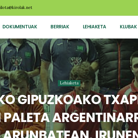
ilota@kirolak.net
DOKUMENTUAK
BERRIAK
LEHIAKETA
KLUBAK
Lehiaketa
KO GIPUZKOAKO TXA
 PALETA ARGENTINARR
LARUNBATEAN, IRUNE