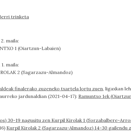
Berri trinketa
2. maila:
NTXO 1 (Oiartzun-Labaien)
1. maila:
IROLAK 2 (Sagarzazu-Almandoz)
taldeak finalerako zuzeneko txartela lortu zuen
, ligaxkan l
aurreko jardunaldian (2021-04-17):
Ramuntxo 1ek (Oiartzun-
s) 30-19 nagusitu zen Kurpil Kirolak 1 (Sorzabalbere-Arro
16)
Kurpil Kirolak 2 (Sagarzazu-Almandoz) 14-30 gailendu z