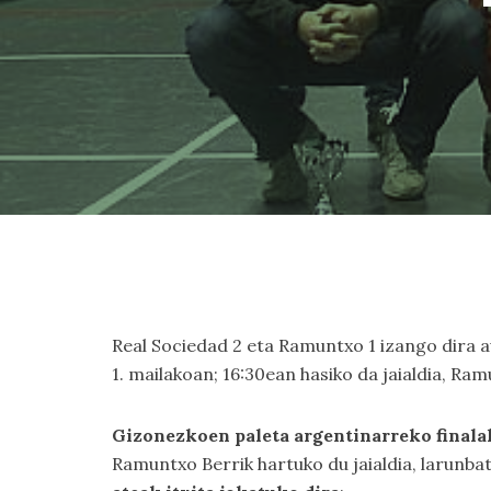
Real Sociedad 2 eta Ramuntxo 1 izango dira a
1. mailakoan; 16:30ean hasiko da jaialdia, Ram
Gizonezkoen paleta argentinarreko finala
Ramuntxo Berrik hartuko du jaialdia, larunba