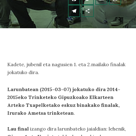
Kadete, jubenil eta nagusien 1. eta 2.mailako finalak
jokatuko dira.
Larunbatean (2015-03-07) jokatuko dira 2014-
2015eko Trinketeko Gipuzkoako Elkarteen
Arteko Txapelketako eskuz binakako finalak,
Irurako Ametsa trinketean
.
Lau final
izango dira larunbateko jaialdian: lehenik,