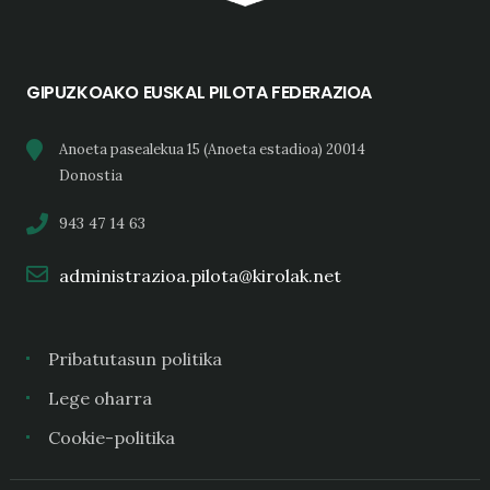
GIPUZKOAKO EUSKAL PILOTA FEDERAZIOA
Anoeta pasealekua 15 (Anoeta estadioa) 20014
Donostia
943 47 14 63
administrazioa.pilota@kirolak.net
Pribatutasun politika
Lege oharra
Cookie-politika