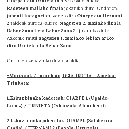
Oiarpe 1 eta Urnieta
taldeek eskuz binaka
kadeteen mailako finala
jokatuko dute. Ondoren,
jubenil kategorian
izanen dira
Oiarpe eta Hernani
2
taldeak aurrez-aurre.
Nagusien 2. mailako finala
Behar Zana 1 eta Behar Zana 2
k jokatuko dute.
Azkenik, mutil
nagusien 1. mailako lehian ariko
dira Urnieta eta Behar Zana.
Ondoren zehaztuko dugu jaialdia:
*Martxoak 7, larunbata, 16:15-IRURA – Ametsa-
Trinketa:
1.Eskuz binaka kadeteak: OIARPE 1 (Ugalde-
Lopez) / URNIETA (Odriozola-Aldunberri)
2.Eskuz binaka jubenilak: OIARPE (Salaberria-
Otaño) / HERNANI 2 (Pagola-Urruzola)