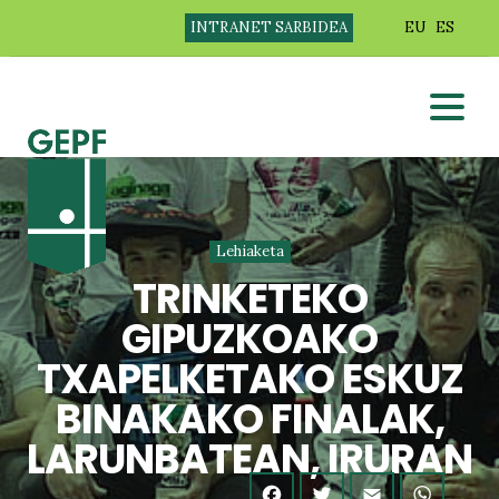
INTRANET SARBIDEA
EU
ES
Lehiaketa
TRINKETEKO
GIPUZKOAKO
TXAPELKETAKO ESKUZ
BINAKAKO FINALAK,
LARUNBATEAN, IRURAN