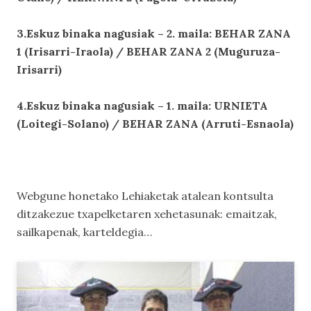
3.Eskuz binaka nagusiak – 2. maila: BEHAR ZANA
1 (Irisarri-Iraola) / BEHAR ZANA 2 (Muguruza-
Irisarri)
4.Eskuz binaka nagusiak – 1. maila: URNIETA
(Loitegi-Solano) / BEHAR ZANA (Arruti-Esnaola)
Webgune honetako
Lehiaketak
atalean kontsulta
ditzakezue txapelketaren xehetasunak: emaitzak,
sailkapenak, karteldegia…