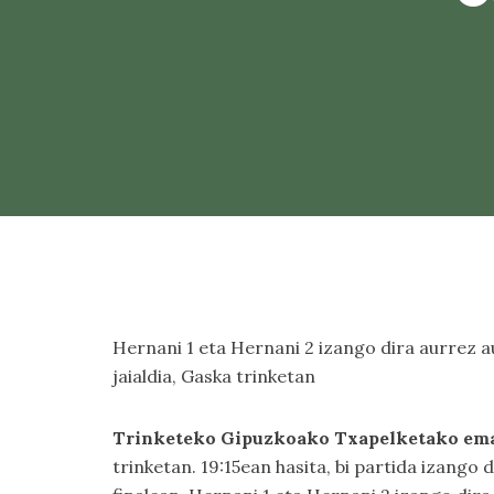
Hernani 1 eta Hernani 2 izango dira aurrez au
jaialdia, Gaska trinketan
Trinketeko Gipuzkoako Txapelketako ema
trinketan. 19:15ean hasita, bi partida izango d