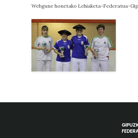
Webgune honetako
Lehiaketa-Federatua-Gip
GIPUZ
FEDER