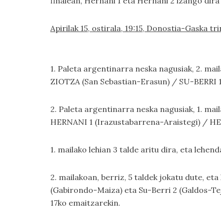
finalean, Hernani 1 eta Hernani 2 izango dira
Apirilak 15, ostirala, 19:15, Donostia-Gaska tr
1. Paleta argentinarra neska nagusiak, 2. mail
ZIOTZA (San Sebastian-Erasun) / SU-BERRI 
2. Paleta argentinarra neska nagusiak, 1. mail
HERNANI 1 (Irazustabarrena-Araistegi) / HE
1. mailako lehian 3 talde aritu dira, eta lehe
2. mailakoan, berriz, 5 taldek jokatu dute, eta
(Gabirondo-Maiza) eta Su-Berri 2 (Galdos-Teje
17ko emaitzarekin.