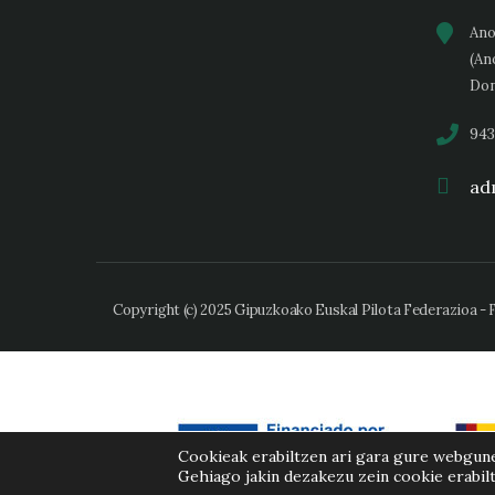
Ano
(An
Don
943
adm
Copyright (c) 2025 Gipuzkoako Euskal Pilota Federazioa -
Cookieak erabiltzen ari gara gure webgun
Gehiago jakin dezakezu zein cookie erabil