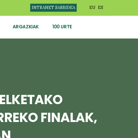
INTRANET SARBIDEA
EU
ES
ARGAZKIAK
100 URTE
PELKETAKO
REKO FINALAK,
AN