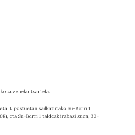
rako zuzeneko txartela.
 eta 3. postuetan sailkatutako Su-Berri 1
), eta Su-Berri 1 taldeak irabazi zuen, 30-