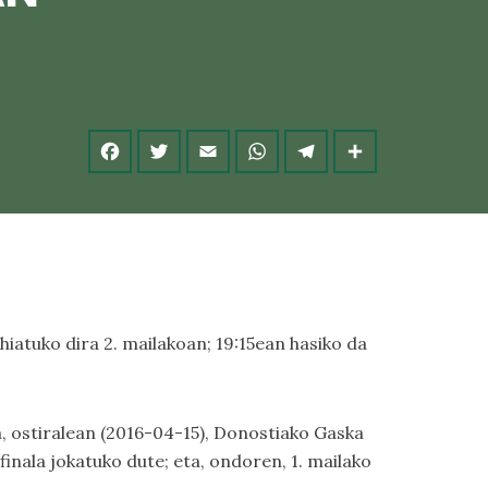
hiatuko dira 2. mailakoan; 19:15ean hasiko da
a, ostiralean (2016-04-15), Donostiako Gaska
 finala jokatuko dute; eta, ondoren, 1. mailako