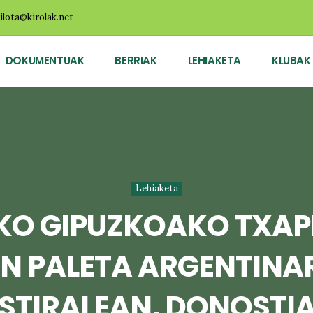
ilota@kirolak.net
DOKUMENTUAK
BERRIAK
LEHIAKETA
KLUBAK
Lehiaketa
KO GIPUZKOAKO TXA
 PALETA ARGENTINAR
STIRALEAN, DONOSTI