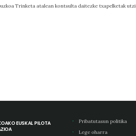
uzkoa Trinketa
atalean kontsulta daitezke txapelketak utz
Pribatutasun politika
KOAKO EUSKAL PILOTA
AZIOA
Lege oharra