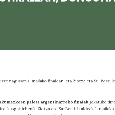
rre nagusien 1. mailako finalean, eta Ziotza eta Su-Berri le
kumezkoen paleta argentinarreko finalak
jokatuko dir
ira ikusgai: lehenik, Ziotza eta Su-Berri 1 taldeek 2. mailako