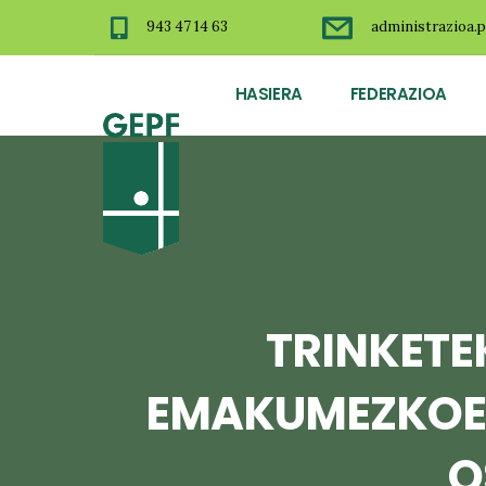
943 47 14 63
administrazioa.p
HASIERA
FEDERAZIOA
TRINKETE
EMAKUMEZKOEN
O