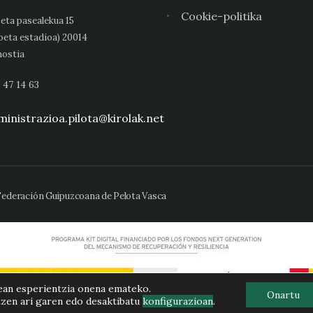
Cookie-politika
eta pasealekua 15
oeta estadioa) 20014
ostia
 47 14 63
inistrazioa.pilota@kirolak.net
 Federación Guipuzcoana de Pelota Vasca
ean esperientzia onena emateko.
Onartu
tzen ari garen edo desaktibatu
konfigurazioan
.