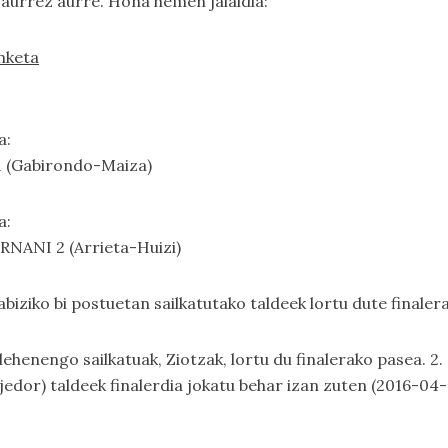
 aurrez aurre. Hona hemen jaialdia:
inketa
a:
1 (Gabirondo-Maiza)
a:
RNANI 2 (Arrieta-Huizi)
ndabiziko bi postuetan sailkatutako taldeek lortu dute finale
 lehenengo sailkatuak, Ziotzak, lortu du finalerako pasea. 2.
dor) taldeek finalerdia jokatu behar izan zuten (2016-04-08